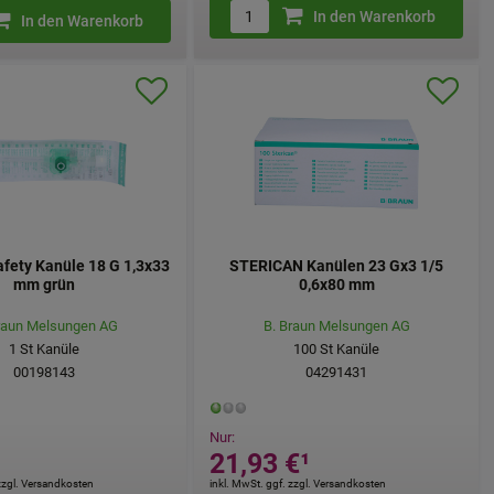
In den Warenkorb
In den Warenkorb
fety Kanüle 18 G 1,3x33
STERICAN Kanülen 23 Gx3 1/5
mm grün
0,6x80 mm
raun Melsungen AG
B. Braun Melsungen AG
1
St
Kanüle
100
St
Kanüle
00198143
04291431
Nur:
¹
21,93 €
¹
 zzgl. Versandkosten
inkl. MwSt. ggf. zzgl. Versandkosten