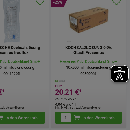
-25%
SCHE Kochsalzlösung
KOCHSALZLÖSUNG 0,9%
esenius freeflex
Glasfl.Fresenius
 Kabi Deutschland GmbH
Fresenius Kabi Deutschland GmbH
0
ml
Infusionslösung
10X500
ml
Infusionslösung
00412205
00809061
Nur:
€
¹
20,21 €
¹
AVP
:
26,95 €
²
4,04 €
pro 1 l
 zzgl. Versandkosten
inkl. MwSt. ggf. zzgl. Versandkosten
In den Warenkorb
In den Warenkorb