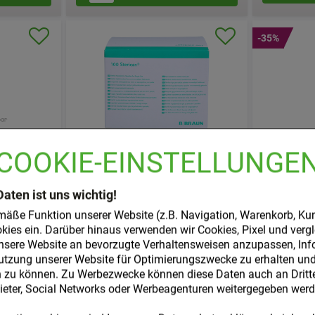
-35%
 Tropfen
STERICAN Einmalkanüle 27 G 40
ISOTONI
COOKIE-EINSTELLUNGE
en
mm
Fr
 & Co. KG
Fresenius
B. Braun Melsungen AG
Daten ist uns wichtig!
nnehmen
10X50
100
St
Kanüle
mäße Funktion unserer Website (z.B. Navigation, Warenkorb, Ku
18746355
kies ein. Darüber hinaus verwenden wir Cookies, Pixel und verg
Nur:
nsere Website an bevorzugte Verhaltensweisen anzupassen, Inf
16,44 
Nur:
utzung unserer Website für Optimierungszwecke zu erhalten und 
7,50 €
¹
AVP
:
25,29 €
²
zu können. Zu Werbezwecke können diese Daten auch an Dritte,
3,29 €
pro 1 l
ter, Social Networks oder Werbeagenturen weitergegeben werd
inkl. MwSt. ggf. zzgl. Versandkosten
n
inkl. MwSt. ggf.