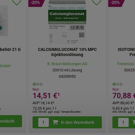
-20%
-20%
behör 21 G
CALCIUMGLUCONAT 10% MPC
ISOTONI
Injektionslösung
Fr
B. Braun Melsungen AG
Fresenius
l GmbH
20X10
ml
Lösung
30X25
04208950
Nur:
Nur:
14,51 €
¹
70,88 
AVP
:
18,14 €
²
AVP
:
88,60 €
²
72,55 €
pro 1 l
9,45 €
pro 1 l
n
inkl. MwSt. ggf. zzgl. Versandkosten
inkl. MwSt. ggf.
renkorb
In den Warenkorb