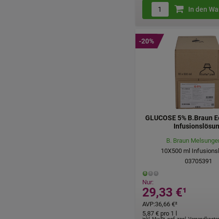
In den Wa
-20%
GLUCOSE 5% B.Braun Ec
Infusionslösu
B. Braun Melsunge
10X500
ml
Infusions
03705391
Nur:
29,33 €
¹
AVP
:
36,66 €
²
5,87 €
pro 1 l
inkl. MwSt. ggf. zzgl. Versandkoste