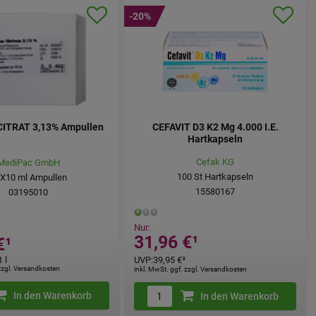
-20%
ITRAT 3,13% Ampullen
CEFAVIT D3 K2 Mg 4.000 I.E.
Hartkapseln
Cefak KG
MediPac GmbH
100
St
Hartkapseln
X10
ml
Ampullen
15580167
03195010
Nur:
31,96 €
¹
€
¹
 l
UVP
:
39,95 €
³
 zzgl. Versandkosten
inkl. MwSt. ggf. zzgl. Versandkosten
In den Warenkorb
In den Warenkorb