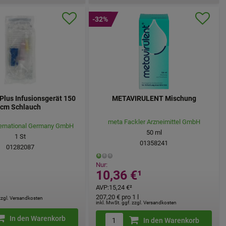
-32%
Plus Infusionsgerät 150
METAVIRULENT Mischung
cm Schlauch
meta Fackler Arzneimittel GmbH
ternational Germany GmbH
50
ml
1
St
01358241
01282087
Nur:
10,36 €
¹
¹
AVP
:
15,24 €
²
207,20 €
pro 1 l
 zzgl. Versandkosten
inkl. MwSt. ggf. zzgl. Versandkosten
In den Warenkorb
In den Warenkorb