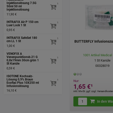
Injektionslösung 7.5G
1
50ml
50 ml
Injektionslösung
11,90 €
INTRAFIX Air P 150 cm
1
Luer Lock
1 St
0,95 €
INTRAFIX SafeSet 180
1
cm LL
1 St
BUTTERFLY Infusionszu
1,00 €
VENOFIX A
1001 Artikel Medica
Venenpunktionsb.21 G
1
0,8x19mm 30cm grün
1
1
St
Kanüle
St
Kanüle
00328019
0,59 €
ISOTONE Kochsalz-
Lösung 0,9% Braun
1
Nur:
Ecoflac Plus
10X250 ml
1,65 €
¹
Infusionslösung
16,10 €
inkl. MwSt. ggf. zzgl. Versandkoste
In den Wa