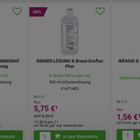
-36%
ARBONAT
RINGER LÖSUNG B.Braun Ecoflac
INFASID G 
sung
Plus
n AG
B. Braun Melsungen AG
Medline In
lösung
500
ml
Infusionslösung
01471405
Nur:
5,75 €
¹
Nur:
1,56 €
AVP
:
8,98 €
²
11,50 €
pro 1 l
inkl. MwSt. ggf.
n
inkl. MwSt. ggf. zzgl. Versandkosten
renkorb
In den Warenkorb