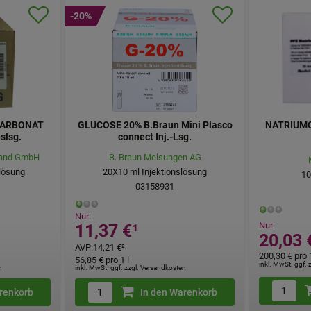
-20%
ARBONAT
GLUCOSE 20% B.Braun Mini Plasco
NATRIUMC
slsg.
connect Inj.-Lsg.
land GmbH
B. Braun Melsungen AG
lösung
20X10
ml
Injektionslösung
10
03158931
Nur:
Nur:
11,37 €
¹
20,03 
AVP
:
14,21 €
²
200,30 €
pro 1
56,85 €
pro 1 l
inkl. MwSt. ggf.
n
inkl. MwSt. ggf. zzgl. Versandkosten
renkorb
In den Warenkorb