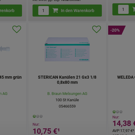
renkorb
In den Warenkorb
-20%
 45 mm grün
STERICAN Kanülen 21 Gx3 1/8
WELEDA C
0,8x80 mm
n AG
B. Braun Melsungen AG
100
St
Kanüle
05466559
Nur:
14,38 
Nur:
10,75 €
¹
AVP
:
17,97 €
²