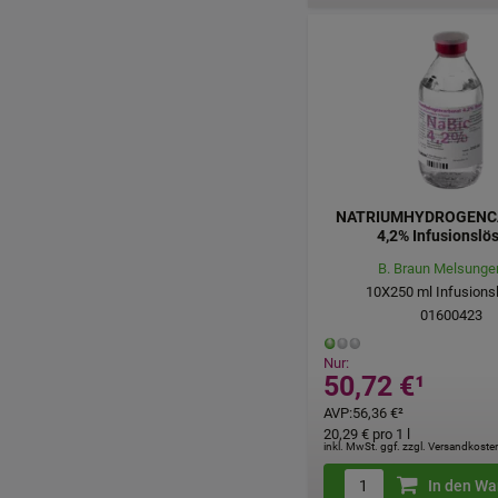
NATRIUMHYDROGENC
4,2% Infusionslö
B. Braun Melsunge
10X250
ml
Infusions
01600423
Nur:
50,72 €
¹
AVP
:
56,36 €
²
20,29 €
pro 1 l
inkl. MwSt. ggf. zzgl. Versandkoste
In den Wa