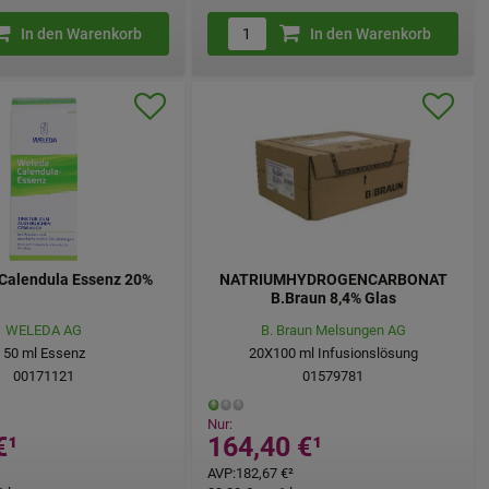
In den Warenkorb
In den Warenkorb
alendula Essenz 20%
NATRIUMHYDROGENCARBONAT
B.Braun 8,4% Glas
WELEDA AG
B. Braun Melsungen AG
50
ml
Essenz
20X100
ml
Infusionslösung
00171121
01579781
Nur:
€
¹
164,40 €
¹
AVP
:
182,67 €
²