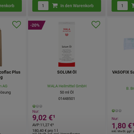
renkorb
In den Warenkorb
-20%
oflac Plus
SOLUM Öl
VASOFIX Sa
ng
n AG
WALA Heilmittel GmbH
B. B
lösung
50
ml
Öl
01448501
Nur:
9,02 €
¹
Nur:
1,80 €
AVP
:
11,27 €
²
180,40 €
pro 1 l
inkl. MwSt. ggf.
n
inkl. MwSt. ggf. zzgl. Versandkosten