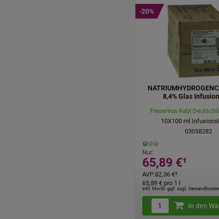
-20%
NATRIUMHYDROGENC
8,4% Glas Infusion
Fresenius Kabi Deutsch
10X100
ml
Infusions
03058282
Nur:
65,89 €
¹
AVP
:
82,36 €
²
65,89 €
pro 1 l
inkl. MwSt. ggf. zzgl. Versandkoste
In den Wa