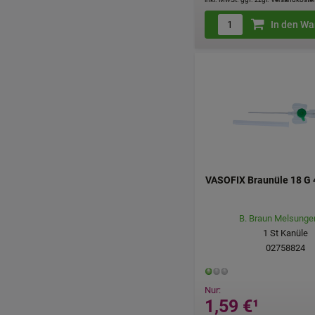
In den Wa
VASOFIX Braunüle 18 G
B. Braun Melsunge
1
St
Kanüle
02758824
Nur:
1,59 €
¹