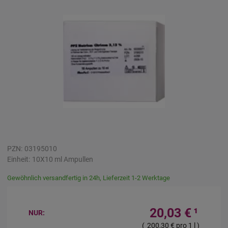
PZN:
03195010
Einheit:
10X10
ml
Ampullen
Gewöhnlich versandfertig in 24h, Lieferzeit 1-2 Werktage
20,03 €
¹
NUR:
(
200,30 €
pro 1 l
)