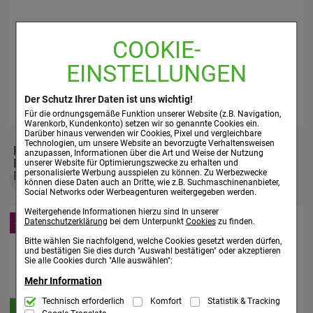
Wirkstoff:
Natriumcitrat-2-Wasser
COOKIE-
EINSTELLUNGEN
Wirkstoff
Bluttransfusionen, Hilfsstoffe
Der Schutz Ihrer Daten ist uns wichtig!
Für die ordnungsgemäße Funktion unserer Website (z.B. Navigation,
Warenkorb, Kundenkonto) setzen wir so genannte Cookies ein.
Darüber hinaus verwenden wir Cookies, Pixel und vergleichbare
Technologien, um unsere Website an bevorzugte Verhaltensweisen
KUNDEN, DIE DIESES PRODUKT GEKAUFT
anzupassen, Informationen über die Art und Weise der Nutzung
HABEN, HABEN SICH EBENFALLS FÜR
unserer Website für Optimierungszwecke zu erhalten und
personalisierte Werbung ausspielen zu können. Zu Werbezwecke
FOLGENDE ARTIKEL ENTSCHIEDEN
können diese Daten auch an Dritte, wie z.B. Suchmaschinenanbieter,
Social Networks oder Werbeagenturen weitergegeben werden.
Weitergehende Informationen hierzu sind In unserer
Datenschutzerklärung
bei dem Unterpunkt
Cookies
zu finden.
-43%
Bitte wählen Sie nachfolgend, welche Cookies gesetzt werden dürfen,
und bestätigen Sie dies durch "Auswahl bestätigen" oder akzeptieren
Sie alle Cookies durch "Alle auswählen":
Mehr Information
Technisch Notwendig:
Technisch erforderlich
Komfort
Statistik & Tracking
Hierbei handelt es sich um Cookies, die für
Onlinepreis
die Grundfunktionen unserer Website notwendig sind (z.B. Navigation,