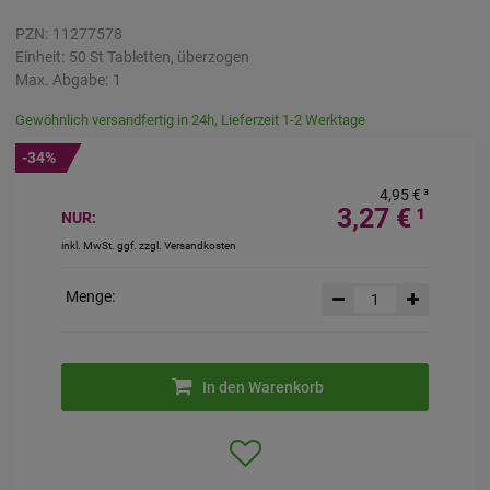
PZN:
11277578
Einheit:
50
St
Tabletten, überzogen
Max. Abgabe:
1
Gewöhnlich versandfertig in 24h, Lieferzeit 1-2 Werktage
-34%
4,95 €
³
3,27 €
¹
NUR:
inkl. MwSt. ggf. zzgl. Versandkosten
Menge:
In den Warenkorb