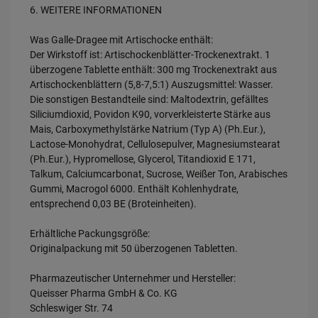
6. WEITERE INFORMATIONEN
Was Galle-Dragee mit Artischocke enthält:
Der Wirkstoff ist: Artischockenblätter-Trockenextrakt. 1
überzogene Tablette enthält: 300 mg Trockenextrakt aus
Artischockenblättern (5,8-7,5:1) Auszugsmittel: Wasser.
Die sonstigen Bestandteile sind: Maltodextrin, gefälltes
Siliciumdioxid, Povidon K90, vorverkleisterte Stärke aus
Mais, Carboxymethylstärke Natrium (Typ A) (Ph.Eur.),
Lactose-Monohydrat, Cellulosepulver, Magnesiumstearat
(Ph.Eur.), Hypromellose, Glycerol, Titandioxid E 171,
Talkum, Calciumcarbonat, Sucrose, Weißer Ton, Arabisches
Gummi, Macrogol 6000. Enthält Kohlenhydrate,
entsprechend 0,03 BE (Broteinheiten).
Erhältliche Packungsgröße:
Originalpackung mit 50 überzogenen Tabletten.
Pharmazeutischer Unternehmer und Hersteller:
Queisser Pharma GmbH & Co. KG
Schleswiger Str. 74