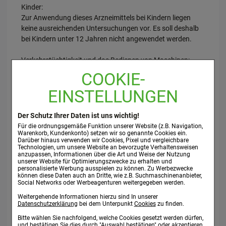
Kinder:
Zur Anwendung dieses Arzneimittels bei Kindern liegen
keine ausreichenden Untersuchungen vor. Es soll deshalb
bei Kindern unter 12 Jahren nicht angewendet werden.
Verkehrstüchtigkeit und das Bedienen von Maschinen:
Es sind keine Beeinträchtigungen bekannt.
COOKIE-
EINSTELLUNGEN
Wichtige Informationen über bestimmte sonstige
Bestandteile von Galle-Dragee mit Artischocke:
Dieses Arzneimittel enthält Lactose und Sucrose
Der Schutz Ihrer Daten ist uns wichtig!
(Zuckerarten). Bitte nehmen Sie Galle-Dragee mit
Für die ordnungsgemäße Funktion unserer Website (z.B. Navigation,
Warenkorb, Kundenkonto) setzen wir so genannte Cookies ein.
Artischocke erst nach Rücksprache mit Ihrem Arzt ein,
Darüber hinaus verwenden wir Cookies, Pixel und vergleichbare
wenn Ihnen bekannt ist, dass Sie unter einer
Technologien, um unsere Website an bevorzugte Verhaltensweisen
anzupassen, Informationen über die Art und Weise der Nutzung
Unverträglichkeit gegenüber bestimmten Zuckern leiden.
unserer Website für Optimierungszwecke zu erhalten und
personalisierte Werbung ausspielen zu können. Zu Werbezwecke
können diese Daten auch an Dritte, wie z.B. Suchmaschinenanbieter,
3. WIE IST GALLE-DRAGEE MIT ARTISCHOCKE
Social Networks oder Werbeagenturen weitergegeben werden.
EINZUNEHMEN?
Weitergehende Informationen hierzu sind In unserer
Datenschutzerklärung
bei dem Unterpunkt
Cookies
zu finden.
Nehmen Sie Galle-Dragee mit Artischocke immer genau
Bitte wählen Sie nachfolgend, welche Cookies gesetzt werden dürfen,
nach der Anweisung in dieser Packungsbeilage ein. Bitte
und bestätigen Sie dies durch "Auswahl bestätigen" oder akzeptieren