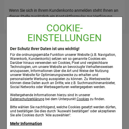
Wenn Sie sich in Ihrem Kundenkonto anmelden steht Ihnen an
dieser Stelle zusätzlich ein Kontaktformular zur Verfügung.
COOKIE-
EINSTELLUNGEN
Kundenservice:
Apotheke:
Über uns:
Der Schutz Ihrer Daten ist uns wichtig!
Versandkosten
Individuelle Beratung
Unternehmen
Für die ordnungsgemäße Funktion unserer Website (z.B. Navigation,
Warenkorb, Kundenkonto) setzen wir so genannte Cookies ein.
Zahlungsarten
Labo Life
Darüber hinaus verwenden wir Cookies, Pixel und vergleichbare
Kontakt
Übersicht:
Technologien, um unsere Website an bevorzugte Verhaltensweisen
anzupassen, Informationen über die Art und Weise der Nutzung
Faxformulare
Kataloge:
Sitemap
unserer Website für Optimierungszwecke zu erhalten und
Online-Katalog
personalisierte Werbung ausspielen zu können. Zu Werbezwecke
können diese Daten auch an Dritte, wie z.B. Suchmaschinenanbieter,
Katalog anfordern
Service:
Social Networks oder Werbeagenturen weitergegeben werden.
Katalog
Weitergehende Informationen hierzu sind In unserer
Newsletter
Datenschutzerklärung
bei dem Unterpunkt
Cookies
zu finden.
Faxformulare
Bitte wählen Sie nachfolgend, welche Cookies gesetzt werden dürfen,
Rechtliches:
und bestätigen Sie dies durch "Auswahl bestätigen" oder akzeptieren
Sie alle Cookies durch "Alle auswählen":
AGB
Impressum
Mehr Information