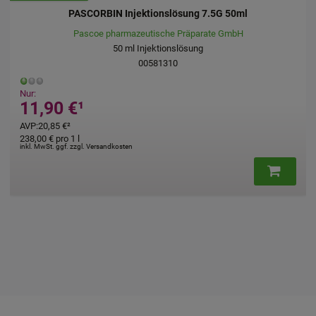
werden.
BUTTERFLY Infusionszubehör 21 G
1001 Artikel Medical GmbH
1
St
Kanüle
00328019
Nur:
1,65 €
¹
inkl. MwSt. ggf. zzgl. Versandkosten