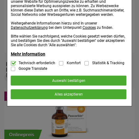
Nicht wiederverwendbar.
unserer Website für Optimierungszwecke zu erhalten und
personalisierte Werbung ausspielen zu können. Zu Werbezwecke
Frei von Naturkautschuklatex.
können diese Daten auch an Dritte, wie z.B. Suchmaschinenanbieter,
Enthält DEHP.
Social Networks oder Werbeagenturen weitergegeben werden.
Weitergehende Informationen hierzu sind In unserer
Datenschutzerklärung
bei dem Unterpunkt
Cookies
zu finden.
Quelle: www.asid-bonz.de
Bitte wählen Sie nachfolgend, welche Cookies gesetzt werden dürfen,
Stand: 10/2021
und bestätigen Sie dies durch "Auswahl bestätigen" oder akzeptieren
Sie alle Cookies durch "Alle auswählen":
Mehr Information
Technisch Notwendig:
Technisch erforderlich
Komfort
Statistik & Tracking
KUNDEN, DIE DIESES PRODUKT GEKAUFT
Hierbei handelt es sich um Cookies, die für
die Grundfunktionen unserer Website notwendig sind (z.B. Navigation,
Google Translate
HABEN, HABEN SICH EBENFALLS FÜR
Warenkorb, Kundenkonto), weshalb auf diese nicht verzichtet werden
FOLGENDE ARTIKEL ENTSCHIEDEN
kann.
Auswahl bestätigen
Komfort:
Diese Cookies werden genutzt um das Einkaufserlebnis
noch ansprechender zu gestalten, beispielsweise für die
Alles akzeptieren
Wiedererkennung des Besuchers oder unsere Seite an bevorzugte
Verhaltensweisen (z.B. Spracheinstellung) anzupassen. Komfort-
Cookies ermöglichen es uns auch auf Ihre Bedürfnisse zugeschrittene
Inhalte anzuzeigen und unser Partnerprogramm zu betreiben.
Statistik & Tracking:
Hierüber lassen sich Informationen über die
Art und Weise der Nutzung unserer Website sammeln, mit deren Hilfe
wir unsere Website weiter für Sie optimieren können, den Inhalt auf
unserer Website aber auch die Werbung auf Drittseiten möglichst
relevant für Sie zu gestalten. Bitte beachten Sie, dass Daten hierfür
teilweise an Dritte wie z.B. Google oder soziale Medien übertragen