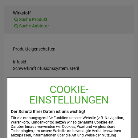
Wirkstoff
Suche Produkt
Suche Anbieter
Produkteigenschaften:
Infasid
Schwerkraftinfusionssystem, steril
Infasid Schwerkraftinfusionssysteme für die intravenöse
COOKIE-
Schwerkraftinfusion von Medikamenten und Lösungen.
Einzusetzen bei der intravenösen Verabreichung von
EINSTELLUNGEN
Medikamenten und Lösungen in den Blutkreislauf mittels
intravenösen Katheters oder intravenöser Kanüle. In der
Der Schutz Ihrer Daten ist uns wichtig!
Ausführung Infasid - G plus mit bakteriendichtem Luftfilter,
Für die ordnungsgemäße Funktion unserer Website (z.B. Navigation,
oder Infasid - Flow plus mit Infusionsregler erhältlich.
Warenkorb, Kundenkonto) setzen wir so genannte Cookies ein.
Darüber hinaus verwenden wir Cookies, Pixel und vergleichbare
Technologien, um unsere Website an bevorzugte Verhaltensweisen
Steril (EO).
anzupassen, Informationen über die Art und Weise der Nutzung