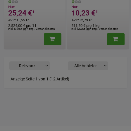
Nur:
Nur:
25,24 €
¹
10,23 €
¹
AVP
:
31,55 €
²
AVP
:
12,79 €
²
2.524,00 €
pro 1 l
511,50 €
pro 1 kg
inkl. MwSt. ggf. zzgl. Versandkosten
inkl. MwSt. ggf. zzgl. Versandkosten
Anzeige Seite 1 von 1 (12 Artikel)