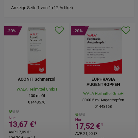
Anzeige Seite 1 von 1 (12 Artikel)
-20%
-20%
ACONIT Schmerzöl
EUPHRASIA
AUGENTROPFEN
WALA Heilmittel GmbH
WALA Heilmittel GmbH
100
ml
Öl
30X0.5
ml
Augentropfen
01448576
01448168
Nur:
Nur:
13,67 €
¹
17,52 €
¹
AVP
:
17,09 €
²
AVP
:
21,90 €
²
136,70 €
pro 1 l