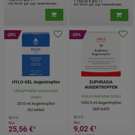
1.168,00 €
pro 1 l
inkl. MwSt. ggf. zzgl. Versandkosten
inkl. MwSt. ggf. zzgl. Versandkosten
-20%
-20%
HYLO-GEL Augentropfen
EUPHRASIA
AUGENTROPFEN
URSAPHARM Arzneimittel
WALA Heilmittel GmbH
GmbH
10X0.5
ml
Augentropfen
2X10
ml
Augentropfen
06816435
06144964
Nur:
Nur:
9,02 €
¹
25,56 €
¹