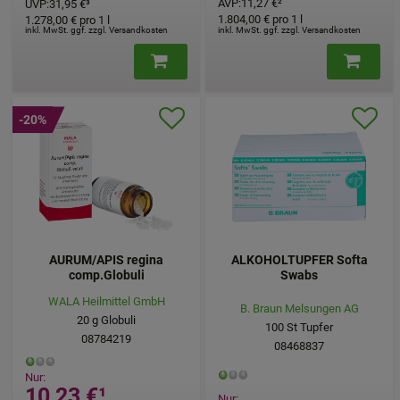
AVP
:
11,27 €
²
UVP
:
31,95 €
³
1.804,00 €
pro 1 l
1.278,00 €
pro 1 l
inkl. MwSt. ggf. zzgl. Versandkosten
inkl. MwSt. ggf. zzgl. Versandkosten
-20%
AURUM/APIS regina
ALKOHOLTUPFER Softa
comp.Globuli
Swabs
WALA Heilmittel GmbH
B. Braun Melsungen AG
20
g
Globuli
100
St
Tupfer
08784219
08468837
Nur:
10,23 €
¹
Nur: