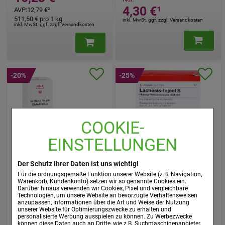
4,30 €
¹
AVP
:
12,79 €
²
511,50 €
pro 1 kg
inkl. MwSt. ggf. zzgl. Versandkosten
inkl. MwSt. ggf. zzgl. Versandkosten
-20%
-25%
COOKIE-
EINSTELLUNGEN
GENTIANA MAGEN Globuli
LACHESIS INJEEL S
velati
Ampullen
Der Schutz Ihrer Daten ist uns wichtig!
Für die ordnungsgemäße Funktion unserer Website (z.B. Navigation,
Biologische Heilmittel Heel
WALA Heilmittel GmbH
Warenkorb, Kundenkonto) setzen wir so genannte Cookies ein.
GmbH
20
g
Globuli
Darüber hinaus verwenden wir Cookies, Pixel und vergleichbare
Technologien, um unsere Website an bevorzugte Verhaltensweisen
10
St
Ampullen
00081441
anzupassen, Informationen über die Art und Weise der Nutzung
04562918
unserer Website für Optimierungszwecke zu erhalten und
personalisierte Werbung ausspielen zu können. Zu Werbezwecke
Nur:
können diese Daten auch an Dritte, wie z.B. Suchmaschinenanbieter,