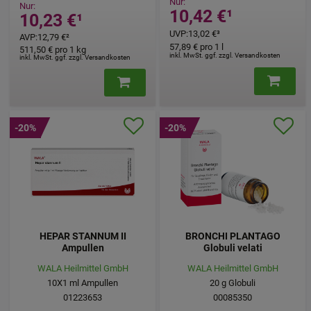
Nur:
Nur:
10,42 €
¹
10,23 €
¹
UVP
:
13,02 €
³
AVP
:
12,79 €
²
57,89 €
pro 1 l
511,50 €
pro 1 kg
inkl. MwSt. ggf. zzgl. Versandkosten
inkl. MwSt. ggf. zzgl. Versandkosten
-20%
-20%
HEPAR STANNUM II
BRONCHI PLANTAGO
Ampullen
Globuli velati
WALA Heilmittel GmbH
WALA Heilmittel GmbH
10X1
ml
Ampullen
20
g
Globuli
01223653
00085350