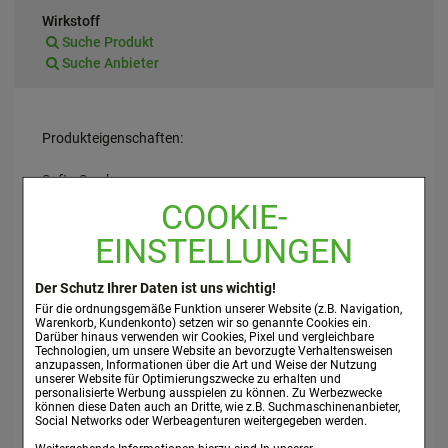
Wirkstoff
Suche Produkt
Suche Anbieter
Produkteigenschaften:
Softa Swabs
Alkoholtupfer zur Hautreinigung
COOKIE-
EINSTELLUNGEN
Alkoholtupfer getränkt mit 70 %igem Isopropylalkohol.
Eigenschaften:
Der Schutz Ihrer Daten ist uns wichtig!
Einmal-Alkoholtupfer zur Hautreinigung.
Für die ordnungsgemäße Funktion unserer Website (z.B. Navigation,
Warenkorb, Kundenkonto) setzen wir so genannte Cookies ein.
Saugfähiges, fusselfreies Vlies.
Darüber hinaus verwenden wir Cookies, Pixel und vergleichbare
Tupfergröße 65 x 30 mm.
Technologien, um unsere Website an bevorzugte Verhaltensweisen
anzupassen, Informationen über die Art und Weise der Nutzung
unserer Website für Optimierungszwecke zu erhalten und
personalisierte Werbung ausspielen zu können. Zu Werbezwecke
können diese Daten auch an Dritte, wie z.B. Suchmaschinenanbieter,
Quelle: www.bbraun.de
Social Networks oder Werbeagenturen weitergegeben werden.
Stand: 01/2023