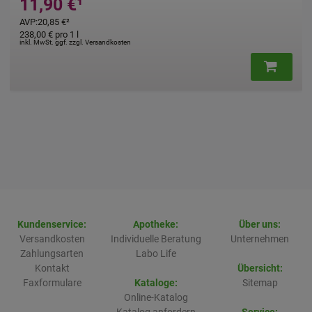
11,90 €
¹
AVP
:
20,85 €
²
238,00 €
pro 1 l
inkl. MwSt. ggf. zzgl. Versandkosten
Kundenservice:
Apotheke:
Über uns:
Versandkosten
Individuelle Beratung
Unternehmen
Zahlungsarten
Labo Life
Kontakt
Übersicht:
Faxformulare
Kataloge:
Sitemap
Online-Katalog
Katalog anfordern
Service: