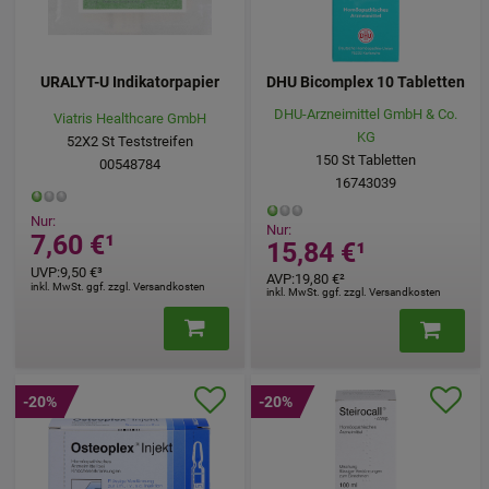
URALYT-U Indikatorpapier
DHU Bicomplex 10 Tabletten
DHU-Arzneimittel GmbH & Co.
Viatris Healthcare GmbH
KG
52X2
St
Teststreifen
150
St
Tabletten
00548784
16743039
Nur:
Nur:
7,60 €
¹
15,84 €
¹
UVP
:
9,50 €
³
AVP
:
19,80 €
²
inkl. MwSt. ggf. zzgl. Versandkosten
inkl. MwSt. ggf. zzgl. Versandkosten
-20%
-20%