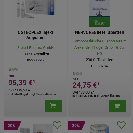
Statistik & Tracking:
Hierüber lassen sich Informationen über die
Art und Weise der Nutzung unserer Website sammeln, mit deren Hilfe
wir unsere Website weiter für Sie optimieren können, den Inhalt auf
unserer Website aber auch die Werbung auf Drittseiten möglichst
relevant für Sie zu gestalten. Bitte beachten Sie, dass Daten hierfür
teilweise an Dritte wie z.B. Google oder soziale Medien übertragen
werden.
OSTEOPLEX Injekt
NERVOREGIN H Tabletten
Ampullen
Homöopathisches Laboratorium
Alexander Pflüger GmbH & Co.
Steierl-Pharma GmbH
KG
100
St
Ampullen
200
St
Tabletten
09291795
05553784
Nur:
Nur:
95,39 €
¹
24,75 €
¹
AVP
:
119,24 €
²
UVP
:
33,00 €
³
inkl. MwSt. ggf. zzgl. Versandkosten
inkl. MwSt. ggf. zzgl. Versandkosten
-20%
-20%