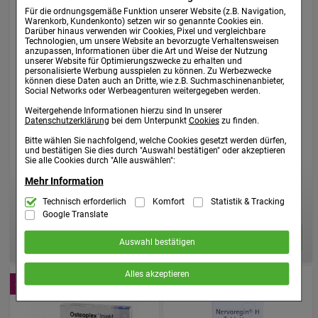
Für die ordnungsgemäße Funktion unserer Website (z.B. Navigation,
Warenkorb, Kundenkonto) setzen wir so genannte Cookies ein.
Darüber hinaus verwenden wir Cookies, Pixel und vergleichbare
Technologien, um unsere Website an bevorzugte Verhaltensweisen
ITIRES spag.Peka N Tropfen
APIS MELLIFICA C 30
anzupassen, Informationen über die Art und Weise der Nutzung
unserer Website für Optimierungszwecke zu erhalten und
Globuli
personalisierte Werbung ausspielen zu können. Zu Werbezwecke
PEKANA Naturheilmittel GmbH
können diese Daten auch an Dritte, wie z.B. Suchmaschinenanbieter,
DHU-Arzneimittel GmbH & Co.
Social Networks oder Werbeagenturen weitergegeben werden.
50
ml
Tropfen
KG
03796347
Weitergehende Informationen hierzu sind In unserer
10
g
Globuli
Datenschutzerklärung
bei dem Unterpunkt
Cookies
zu finden.
02890618
Bitte wählen Sie nachfolgend, welche Cookies gesetzt werden dürfen,
Nur:
und bestätigen Sie dies durch "Auswahl bestätigen" oder akzeptieren
Nur:
14,68 €
¹
Sie alle Cookies durch "Alle auswählen":
10,76 €
¹
Mehr Information
AVP
:
18,35 €
²
AVP
:
13,45 €
²
293,60 €
pro 1 l
Technisch Notwendig:
Technisch erforderlich
Komfort
Statistik & Tracking
Hierbei handelt es sich um Cookies, die für
1.076,00 €
pro 1 kg
inkl. MwSt. ggf. zzgl. Versandkosten
die Grundfunktionen unserer Website notwendig sind (z.B. Navigation,
inkl. MwSt. ggf. zzgl. Versandkosten
Google Translate
Warenkorb, Kundenkonto), weshalb auf diese nicht verzichtet werden
kann.
Auswahl bestätigen
Komfort:
Diese Cookies werden genutzt um das Einkaufserlebnis
noch ansprechender zu gestalten, beispielsweise für die
Alles akzeptieren
Wiedererkennung des Besuchers oder unsere Seite an bevorzugte
-20%
-25%
Verhaltensweisen (z.B. Spracheinstellung) anzupassen. Komfort-
Cookies ermöglichen es uns auch auf Ihre Bedürfnisse zugeschrittene
Inhalte anzuzeigen und unser Partnerprogramm zu betreiben.