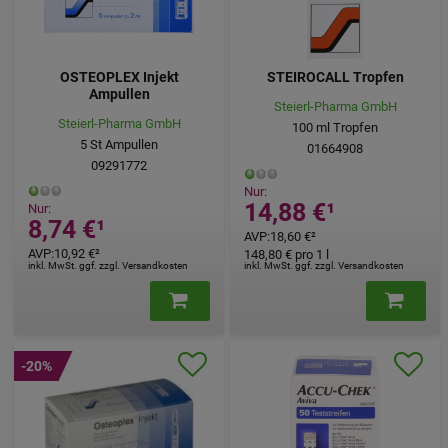
OSTEOPLEX Injekt
STEIROCALL Tropfen
Ampullen
Steierl-Pharma GmbH
Steierl-Pharma GmbH
100
ml
Tropfen
5
St
Ampullen
01664908
09291772
Nur:
14,88 €
¹
Nur:
8,74 €
¹
AVP
:
18,60 €
²
AVP
:
10,92 €
²
148,80 €
pro 1 l
inkl. MwSt. ggf. zzgl. Versandkosten
inkl. MwSt. ggf. zzgl. Versandkosten
-20%