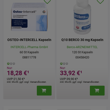
OSTEO-INTERCELL Kapseln
Q10 BERCO 30 mg Kapseln
INTERCELL-Pharma GmbH
Berco-ARZNEIMITTEL
60
St
Kapseln
120
St
Kapseln
08811778
00458420
Nur:
Nur:
18,28 €
¹
33,92 €
¹
UVP
:
21,50 €
³
UVP
:
39,90 €
³
inkl. MwSt. ggf. zzgl. Versandkosten
inkl. MwSt. ggf. zzgl. Versandkosten