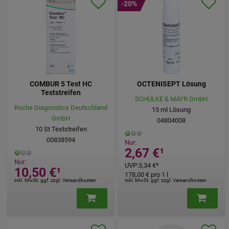
-20%
COMBUR 5 Test HC
OCTENISEPT Lösung
Teststreifen
SCHÜLKE & MAYR GmbH
Roche Diagnostics Deutschland
15
ml
Lösung
GmbH
04804008
10
St
Teststreifen
00838594
Nur:
2,67 €
¹
Nur:
UVP
:
3,34 €
³
10,50 €
¹
178,00 €
pro 1 l
inkl. MwSt. ggf. zzgl. Versandkosten
inkl. MwSt. ggf. zzgl. Versandkosten