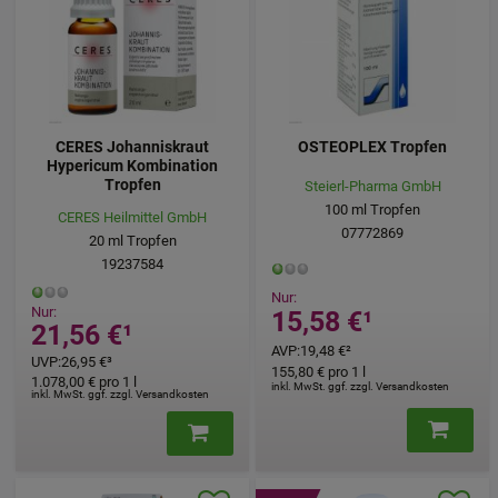
CERES Johanniskraut
OSTEOPLEX Tropfen
Hypericum Kombination
Tropfen
Steierl-Pharma GmbH
100
ml
Tropfen
CERES Heilmittel GmbH
07772869
20
ml
Tropfen
19237584
Nur:
Nur:
15,58 €
¹
21,56 €
¹
AVP
:
19,48 €
²
UVP
:
26,95 €
³
155,80 €
pro 1 l
1.078,00 €
pro 1 l
inkl. MwSt. ggf. zzgl. Versandkosten
inkl. MwSt. ggf. zzgl. Versandkosten