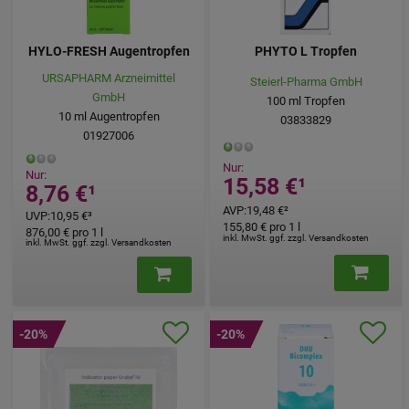
HYLO-FRESH Augentropfen
PHYTO L Tropfen
URSAPHARM Arzneimittel
Steierl-Pharma GmbH
GmbH
100
ml
Tropfen
10
ml
Augentropfen
03833829
01927006
Nur:
Nur:
15,58 €
¹
8,76 €
¹
AVP
:
19,48 €
²
UVP
:
10,95 €
³
155,80 €
pro 1 l
876,00 €
pro 1 l
inkl. MwSt. ggf. zzgl. Versandkosten
inkl. MwSt. ggf. zzgl. Versandkosten
-20%
-20%