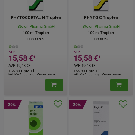
PHYTOCORTAL N Tropfen
PHYTO C Tropfen
Steierl-Pharma GmbH
Steierl-Pharma GmbH
100
ml
Tropfen
100
ml
Tropfen
03833769
03833798
Nur:
Nur:
15,58 €
¹
15,58 €
¹
AVP
:
19,48 €
²
AVP
:
19,48 €
²
155,80 €
pro 1 l
155,80 €
pro 1 l
inkl. MwSt. ggf. zzgl. Versandkosten
inkl. MwSt. ggf. zzgl. Versandkosten
-20%
-20%