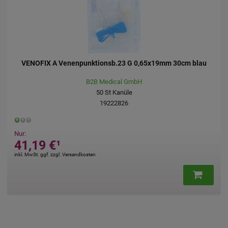
CORLOGES Injektionslösung Amp.
Dr. Loges + Co. GmbH
10X2
ml
Injektionslösung
13699711
Nur:
14,35 €
¹
AVP
:
20,50 €
²
717,50 €
pro 1 l
inkl. MwSt. ggf. zzgl. Versandkosten
…