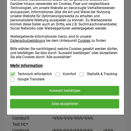
ist einfach durchzuführen mittels der lichtechten
Darüber hinaus verwenden wir Cookies, Pixel und vergleichbare
Farbvergleichsskala aus hochwertigen Lackdruck.
Technologien, um unsere Website an bevorzugte Verhaltensweisen
anzupassen, Informationen über die Art und Weise der Nutzung
wird in Eintauchrichtung durchgeführt, d. h. der Streifen
unserer Website für Optimierungszwecke zu erhalten und
wird zum Farbvergleich vertikal nach unten an die
personalisierte Werbung ausspielen zu können. Zu Werbezwecke
können diese Daten auch an Dritte, wie z.B. Suchmaschinenanbieter,
Teststreifenröhre gehalten &ndash%%% kein Urin läuft
Social Networks oder Werbeagenturen weitergegeben werden.
über die Finger.
Weitergehende Informationen hierzu sind In unserer
Datenschutzerklärung
bei dem Unterpunkt
Cookies
zu finden.
Bitte wählen Sie nachfolgend, welche Cookies gesetzt werden dürfen,
Parameter-Kombinationen:
und bestätigen Sie dies durch "Auswahl bestätigen" oder akzeptieren
Sie alle Cookies durch "Alle auswählen":
SG
pH
LEU
NIT
PRO
GLU
KET
UBG
BIL
BL
Mehr Information
Combur2
•%%%
•%%%
Technisch Notwendig:
Technisch erforderlich
Komfort
Statistik & Tracking
Hierbei handelt es sich um Cookies, die für
Test
die Grundfunktionen unserer Website notwendig sind (z.B. Navigation,
Google Translate
Combur3
•%%%
•%%%
•%%%
Warenkorb, Kundenkonto), weshalb auf diese nicht verzichtet werden
kann.
Test
Auswahl bestätigen
Combur3
•%%%
•%%%
•%
Komfort:
Diese Cookies werden genutzt um das Einkaufserlebnis
Test E
noch ansprechender zu gestalten, beispielsweise für die
Alles akzeptieren
Wiedererkennung des Besuchers oder unsere Seite an bevorzugte
Combur4
•%%%
•%%%
•%%%
•%%%
Verhaltensweisen (z.B. Spracheinstellung) anzupassen. Komfort-
Test
Cookies ermöglichen es uns auch auf Ihre Bedürfnisse zugeschrittene
Inhalte anzuzeigen und unser Partnerprogramm zu betreiben.
Combur5
•%%%
•%%%
•%%%
•%%%
•%
Test HC*
Statistik & Tracking:
Hierüber lassen sich Informationen über die
Art und Weise der Nutzung unserer Website sammeln, mit deren Hilfe
Combur6
•%%%
•%%%
•%%%
•%%%
•%%%
•%