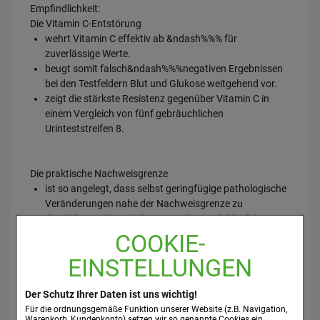
Empfindlichkeit:
Die Vitamin C-Entstörung
wehrt Vitamin C effektiv ab &ndash%%% für
zuverlässige Werte.
beugt somit falsch&ndash%%%negativen Ergebnissen
bei den Testfeldern Blut und Glukose weitgehend vor.
zeigt die stärkste Resistenz gegenüber Vitamin C in
einem Vergleich von fünf gebräuchlichen
Urinteststreifen 8.
Die praktische Nachweisgrenze
ist so angelegt, dass selbst geringfügige pathologische
Veränderungen nahe der Nachweisgrenze zu
deutlichen Farbveränderungen der Testfelder führen.
COOKIE-
EINSTELLUNGEN
Testauswertung:
Das Ablesen der Testergebnisse
erfolgt für alle Testfelder gleichzeitig nach 60
Der Schutz Ihrer Daten ist uns wichtig!
&ndash%%% 120 Sekunden Reaktionszeit.
Für die ordnungsgemäße Funktion unserer Website (z.B. Navigation,
Warenkorb, Kundenkonto) setzen wir so genannte Cookies ein.