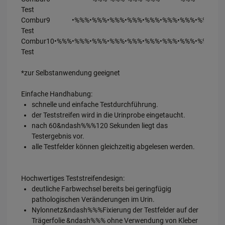
wir unsere Website weiter für Sie optimieren können, den Inhalt auf
Test
unserer Website aber auch die Werbung auf Drittseiten möglichst
relevant für Sie zu gestalten. Bitte beachten Sie, dass Daten hierfür
Combur9
•%%%
•%%%
•%%%
•%%%
•%%%
•%%%
•%%%
•%%%
•%
teilweise an Dritte wie z.B. Google oder soziale Medien übertragen
Test
werden.
Combur10
•%%%
•%%%
•%%%
•%%%
•%%%
•%%%
•%%%
•%%%
•%%%
•%
Test
*zur Selbstanwendung geeignet
Einfache Handhabung:
schnelle und einfache Testdurchführung.
der Teststreifen wird in die Urinprobe eingetaucht.
nach 60&ndash%%%120 Sekunden liegt das
Testergebnis vor.
alle Testfelder können gleichzeitig abgelesen werden.
Hochwertiges Teststreifendesign:
deutliche Farbwechsel bereits bei geringfügig
pathologischen Veränderungen im Urin.
Nylonnetz&ndash%%%Fixierung der Testfelder auf der
Trägerfolie &ndash%%% ohne Verwendung von Kleber