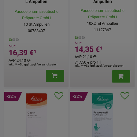
L Ampullen
Ampullen
Pascoe pharmazeutische
Pascoe pharmazeutische
Präparate GmbH
Präparate GmbH
10X2
ml
Ampullen
10
St
Ampullen
11127867
00788407
Nur:
Nur:
14,35 €
¹
16,39 €
¹
AVP
:
21,10 €
²
AVP
:
24,10 €
²
717,50 €
pro 1 l
inkl. MwSt. ggf. zzgl. Versandkosten
inkl. MwSt. ggf. zzgl. Versandkosten
-32%
-32%