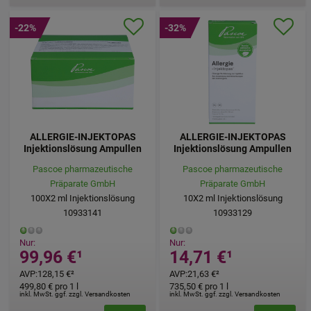
-22%
-32%
ALLERGIE-INJEKTOPAS
ALLERGIE-INJEKTOPAS
Injektionslösung Ampullen
Injektionslösung Ampullen
Pascoe pharmazeutische
Pascoe pharmazeutische
Präparate GmbH
Präparate GmbH
100X2
ml
Injektionslösung
10X2
ml
Injektionslösung
10933141
10933129
Nur:
Nur:
99,96 €
¹
14,71 €
¹
AVP
:
128,15 €
²
AVP
:
21,63 €
²
499,80 €
pro 1 l
735,50 €
pro 1 l
inkl. MwSt. ggf. zzgl. Versandkosten
inkl. MwSt. ggf. zzgl. Versandkosten