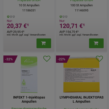
Präparate GmbH
Präparate GmbH
10
St
Ampullen
100
St
Ampullen
11186031
11146095
Nur:
Nur:
20,37 €
¹
120,71 €
¹
AVP
:
29,95 €
²
AVP
:
154,75 €
²
inkl. MwSt. ggf. zzgl. Versandkosten
inkl. MwSt. ggf. zzgl. Versandkosten
-32%
-22%
INFEKT 1-Injektopas
LYMPHDIARAL INJEKTOPAS
Ampullen
L Ampullen
Pascoe pharmazeutische