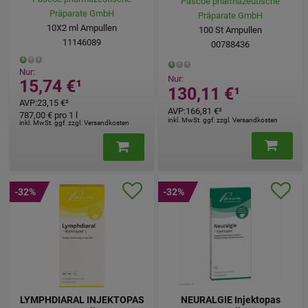
Pascoe pharmazeutische
Präparate GmbH
Präparate GmbH
10X2
ml
Ampullen
100
St
Ampullen
11146089
00788436
Nur:
Nur:
15,74 €
¹
130,11 €
¹
AVP
:
23,15 €
²
AVP
:
166,81 €
²
787,00 €
pro 1 l
inkl. MwSt. ggf. zzgl. Versandkosten
inkl. MwSt. ggf. zzgl. Versandkosten
-32%
-32%
LYMPHDIARAL INJEKTOPAS
NEURALGIE Injektopas