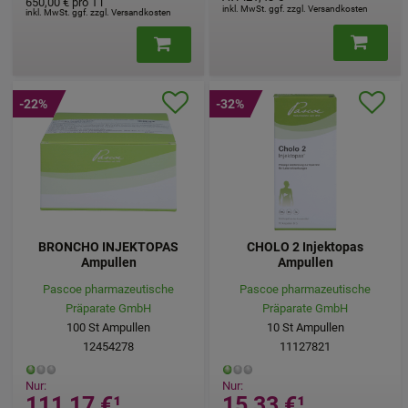
650,00 €
pro 1 l
inkl. MwSt. ggf. zzgl. Versandkosten
inkl. MwSt. ggf. zzgl. Versandkosten
-22%
-32%
BRONCHO INJEKTOPAS
CHOLO 2 Injektopas
Ampullen
Ampullen
Pascoe pharmazeutische
Pascoe pharmazeutische
Präparate GmbH
Präparate GmbH
100
St
Ampullen
10
St
Ampullen
12454278
11127821
Nur:
Nur:
111,17 €
¹
15,33 €
¹