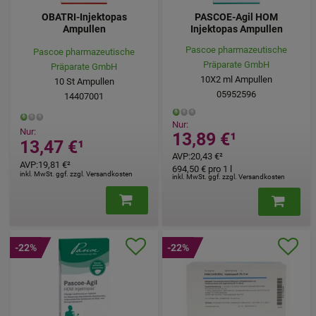
OBATRI-Injektopas
PASCOE-Agil HOM
Ampullen
Injektopas Ampullen
Pascoe pharmazeutische
Pascoe pharmazeutische
Präparate GmbH
Präparate GmbH
10X2
ml
Ampullen
10
St
Ampullen
05952596
14407001
Nur:
Nur:
13,89 €
¹
13,47 €
¹
AVP
:
20,43 €
²
AVP
:
19,81 €
²
694,50 €
pro 1 l
inkl. MwSt. ggf. zzgl. Versandkosten
inkl. MwSt. ggf. zzgl. Versandkosten
-22%
-22%