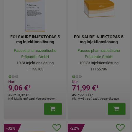
FOLSÄURE INJEKTOPAS 5
FOLSÄURE INJEKTOPAS 5
mg Injektionslösung
mg Injektionslösung
Pascoe pharmazeutische
Pascoe pharmazeutische
Präparate GmbH
Präparate GmbH
10
St
Injektionslösung
100
St
Injektionslösung
11155763
11155786
Nur:
Nur:
9,06 €
¹
71,99 €
¹
AVP
:
13,32 €
²
AVP
:
92,30 €
²
inkl. MwSt. ggf. zzgl. Versandkosten
inkl. MwSt. ggf. zzgl. Versandkosten
-32%
-22%