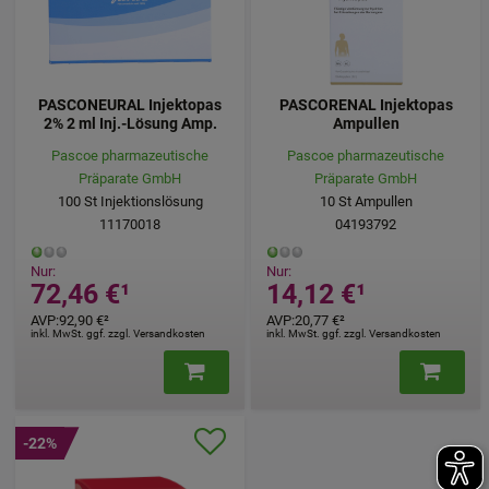
PASCONEURAL Injektopas
PASCORENAL Injektopas
2% 2 ml Inj.-Lösung Amp.
Ampullen
Pascoe pharmazeutische
Pascoe pharmazeutische
Präparate GmbH
Präparate GmbH
100
St
Injektionslösung
10
St
Ampullen
11170018
04193792
Nur:
Nur:
72,46 €
¹
14,12 €
¹
AVP
:
92,90 €
²
AVP
:
20,77 €
²
inkl. MwSt. ggf. zzgl. Versandkosten
inkl. MwSt. ggf. zzgl. Versandkosten
-22%