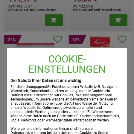
AVP
:
142,53 €
²
AVP
:
22,55 €
²
inkl. MwSt. ggf. zzgl. Versandkosten
inkl. MwSt. ggf. zzgl. Versandkosten
-22%
-32%
COOKIE-
EINSTELLUNGEN
Der Schutz Ihrer Daten ist uns wichtig!
COR PLUS Injektopas
COR PLUS Injektopas
Für die ordnungsgemäße Funktion unserer Website (z.B. Navigation,
Warenkorb, Kundenkonto) setzen wir so genannte Cookies ein.
flüss.Verdünnung
flüss.Verdünnung
Darüber hinaus verwenden wir Cookies, Pixel und vergleichbare
z.Injekt.Amp.
z.Injekt.Amp.
Technologien, um unsere Website an bevorzugte Verhaltensweisen
anzupassen, Informationen über die Art und Weise der Nutzung
Pascoe pharmazeutische
Pascoe pharmazeutische
unserer Website für Optimierungszwecke zu erhalten und
personalisierte Werbung ausspielen zu können. Zu Werbezwecke
Präparate GmbH
Präparate GmbH
können diese Daten auch an Dritte, wie z.B. Suchmaschinenanbieter,
100
St
Ampullen
10
St
Ampullen
Social Networks oder Werbeagenturen weitergegeben werden.
00771602
00771594
Weitergehende Informationen hierzu sind In unserer
Datenschutzerklärung
bei dem Unterpunkt
Cookies
zu finden.