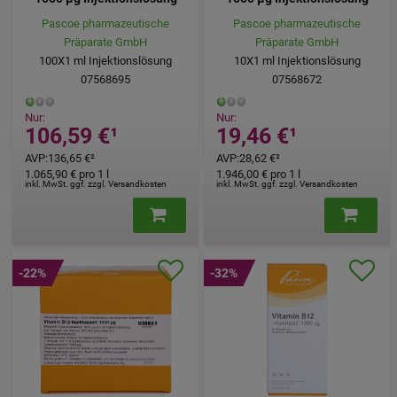
Pascoe pharmazeutische
Pascoe pharmazeutische
Präparate GmbH
Präparate GmbH
100X1
ml
Injektionslösung
10X1
ml
Injektionslösung
07568695
07568672
Nur:
Nur:
106,59 €
¹
19,46 €
¹
AVP
:
136,65 €
²
AVP
:
28,62 €
²
1.065,90 €
pro 1 l
1.946,00 €
pro 1 l
inkl. MwSt. ggf. zzgl. Versandkosten
inkl. MwSt. ggf. zzgl. Versandkosten
-22%
-32%