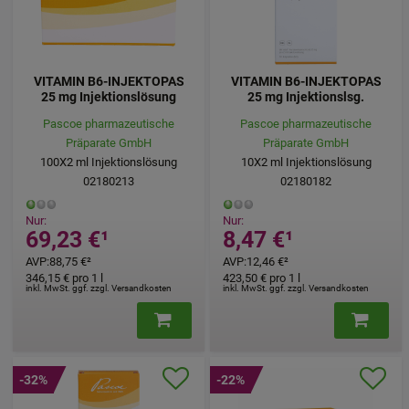
VITAMIN B6-INJEKTOPAS
VITAMIN B6-INJEKTOPAS
25 mg Injektionslösung
25 mg Injektionslsg.
Pascoe pharmazeutische
Pascoe pharmazeutische
Präparate GmbH
Präparate GmbH
100X2
ml
Injektionslösung
10X2
ml
Injektionslösung
02180213
02180182
Nur:
Nur:
69,23 €
¹
8,47 €
¹
AVP
:
88,75 €
²
AVP
:
12,46 €
²
346,15 €
pro 1 l
423,50 €
pro 1 l
inkl. MwSt. ggf. zzgl. Versandkosten
inkl. MwSt. ggf. zzgl. Versandkosten
-32%
-22%