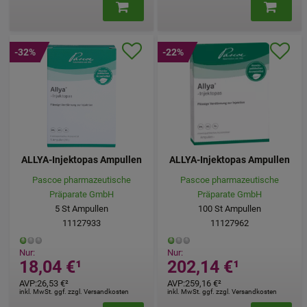
-32%
-22%
ALLYA-Injektopas Ampullen
ALLYA-Injektopas Ampullen
Pascoe pharmazeutische
Pascoe pharmazeutische
Präparate GmbH
Präparate GmbH
5
St
Ampullen
100
St
Ampullen
11127933
11127962
Nur:
Nur:
18,04 €
¹
202,14 €
¹
AVP
:
26,53 €
²
AVP
:
259,16 €
²
inkl. MwSt. ggf. zzgl. Versandkosten
inkl. MwSt. ggf. zzgl. Versandkosten