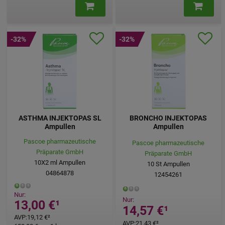
-32%
-32%
ASTHMA INJEKTOPAS SL
BRONCHO INJEKTOPAS
Ampullen
Ampullen
Pascoe pharmazeutische
Pascoe pharmazeutische
Präparate GmbH
Präparate GmbH
10X2
ml
Ampullen
10
St
Ampullen
04864878
12454261
Nur:
Nur:
13,00 €
¹
14,57 €
¹
AVP
:
19,12 €
²
AVP
:
21,43 €
²