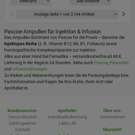
Vorherige
Nächste
Pascoe-Ampullen für Injektion & Infusion
Das Ampullen-Sortiment von Pascoe für die Praxis – darunter die
Injektopas-Reihe
(z. B. Vitamin B12, B6, B1, Folsäure) sowie
homöopathische Komplexpräparate zur Injektion.
Alles aus einer Hand bei Fixmedika – versandkostenfrei ab 60 €,
Lieferung in der Regel in 24 Stunden. Siehe auch
Pascoe
,
Pascorbin
und
Infusionslösungen
.
Zu Risiken und Nebenwirkungen lesen Sie die Packungsbeilage bzw.
Fachinformation und fragen Sie Ihre Ärztin, Ihren Arzt oder
Apotheker:in.
Kundenservice:
Apotheke:
Über uns:
Versandkosten
Individuelle Beratung
Unternehmen
Zahlungsarten
Labo Life
Kontakt
Übersicht: