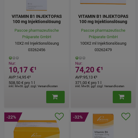
VITAMIN B1 INJEKTOPAS
VITAMIN B1 INJEKTOPAS
100 mg Injektionslösung
100 mg Injektionslösung
Pascoe pharmazeutische
Pascoe pharmazeutische
Präparate GmbH
Präparate GmbH
10X2
ml
Injektionslösung
100X2
ml
Injektionslösung
03262456
03262479
Nur:
Nur:
10,17 €
¹
74,20 €
¹
AVP
:
14,95 €
²
AVP
:
95,13 €
²
508,50 €
pro 1 l
371,00 €
pro 1 l
inkl. MwSt. ggf. zzgl. Versandkosten
inkl. MwSt. ggf. zzgl. Versandkosten
-22%
-32%