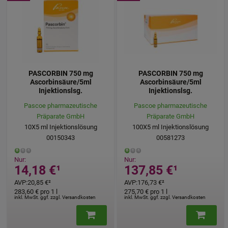
PASCORBIN 750 mg
PASCORBIN 750 mg
Ascorbinsäure/5ml
Ascorbinsäure/5ml
Injektionslsg.
Injektionslsg.
Pascoe pharmazeutische
Pascoe pharmazeutische
Präparate GmbH
Präparate GmbH
10X5
ml
Injektionslösung
100X5
ml
Injektionslösung
00150343
00581273
Nur:
Nur:
14,18 €
¹
137,85 €
¹
AVP
:
20,85 €
²
AVP
:
176,73 €
²
283,60 €
pro 1 l
275,70 €
pro 1 l
inkl. MwSt. ggf. zzgl. Versandkosten
inkl. MwSt. ggf. zzgl. Versandkosten