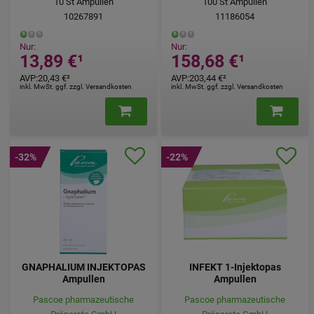
10
St
Ampullen
100
St
Ampullen
10267891
11186054
Nur:
Nur:
13,89 €
¹
158,68 €
¹
AVP
:
20,43 €
²
AVP
:
203,44 €
²
inkl. MwSt. ggf. zzgl. Versandkosten
inkl. MwSt. ggf. zzgl. Versandkosten
-32%
-22%
GNAPHALIUM INJEKTOPAS
INFEKT 1-Injektopas
Ampullen
Ampullen
Pascoe pharmazeutische
Pascoe pharmazeutische