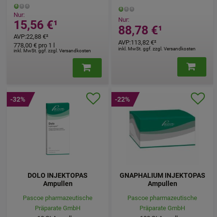
Nur:
Nur:
15,56 €
¹
88,78 €
¹
AVP
:
22,88 €
²
AVP
:
113,82 €
²
778,00 €
pro 1 l
inkl. MwSt. ggf. zzgl. Versandkosten
inkl. MwSt. ggf. zzgl. Versandkosten
-32%
-22%
DOLO INJEKTOPAS
GNAPHALIUM INJEKTOPAS
Ampullen
Ampullen
Pascoe pharmazeutische
Pascoe pharmazeutische
Präparate GmbH
Präparate GmbH