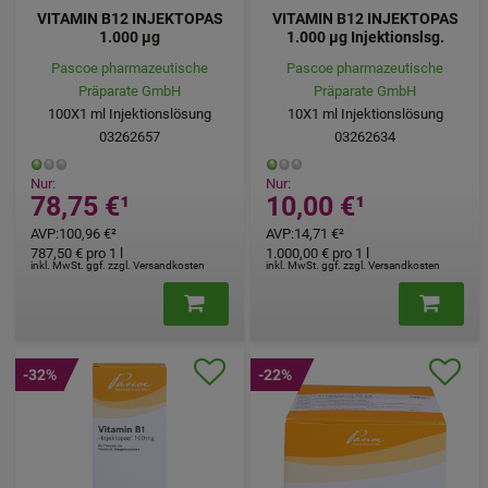
VITAMIN B12 INJEKTOPAS
VITAMIN B12 INJEKTOPAS
1.000 µg
1.000 µg Injektionslsg.
Pascoe pharmazeutische
Pascoe pharmazeutische
Präparate GmbH
Präparate GmbH
100X1
ml
Injektionslösung
10X1
ml
Injektionslösung
03262657
03262634
Nur:
Nur:
78,75 €
¹
10,00 €
¹
AVP
:
100,96 €
²
AVP
:
14,71 €
²
787,50 €
pro 1 l
1.000,00 €
pro 1 l
inkl. MwSt. ggf. zzgl. Versandkosten
inkl. MwSt. ggf. zzgl. Versandkosten
-32%
-22%