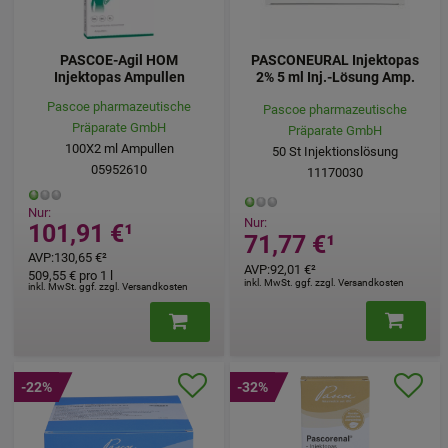
PASCOE-Agil HOM
PASCONEURAL Injektopas
Injektopas Ampullen
2% 5 ml Inj.-Lösung Amp.
Pascoe pharmazeutische
Pascoe pharmazeutische
Präparate GmbH
Präparate GmbH
100X2
ml
Ampullen
50
St
Injektionslösung
05952610
11170030
Nur:
Nur:
101,91 €
¹
71,77 €
¹
AVP
:
130,65 €
²
AVP
:
92,01 €
²
509,55 €
pro 1 l
inkl. MwSt. ggf. zzgl. Versandkosten
inkl. MwSt. ggf. zzgl. Versandkosten
-22%
-32%