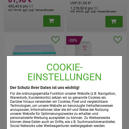
UVP
:
31,95 €
³
455,45 €
pro 1 l
1.278,00 €
pro 1 l
inkl. MwSt. ggf. zzgl. Versandkosten
inkl. MwSt. ggf. zzgl. Versandkosten
-20%
COOKIE-
EINSTELLUNGEN
ALKOHOLTUPFER Softa
BRONCHI PLANTAGO
Der Schutz Ihrer Daten ist uns wichtig!
Swabs
Globuli velati
Für die ordnungsgemäße Funktion unserer Website (z.B. Navigation,
Warenkorb, Kundenkonto) setzen wir so genannte Cookies ein.
WALA Heilmittel GmbH
B. Braun Melsungen AG
Darüber hinaus verwenden wir Cookies, Pixel und vergleichbare
20
g
Globuli
Technologien, um unsere Website an bevorzugte Verhaltensweisen
100
St
Tupfer
anzupassen, Informationen über die Art und Weise der Nutzung
00085350
08468837
unserer Website für Optimierungszwecke zu erhalten und
personalisierte Werbung ausspielen zu können. Zu Werbezwecke
können diese Daten auch an Dritte, wie z.B. Suchmaschinenanbieter,
Nur:
Social Networks oder Werbeagenturen weitergegeben werden.