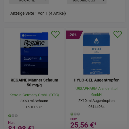
Anzeige Seite 1 von 1 (4 Artikel)
-20%
REGAINE Männer Schaum
HYLO-GEL Augentropfen
50 mg/g
URSAPHARM Arzneimittel
GmbH
Kenvue Germany GmbH (OTC)
2X10
ml
Augentropfen
3X60
ml
Schaum
06144964
09100275
Nur:
Nur:
25,56 €
¹
81,98 €
¹