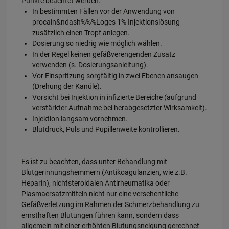
Punkte beachtet werden:
In bestimmten Fällen vor der Anwendung von
procain&ndash%%%Loges 1% Injektionslösung
zusätzlich einen Tropf anlegen.
Dosierung so niedrig wie möglich wählen.
In der Regel keinen gefäßverengenden Zusatz
verwenden (s. Dosierungsanleitung).
Vor Einspritzung sorgfältig in zwei Ebenen ansaugen
(Drehung der Kanüle).
Vorsicht bei Injektion in infizierte Bereiche (aufgrund
verstärkter Aufnahme bei herabgesetzter Wirksamkeit).
Injektion langsam vornehmen.
Blutdruck, Puls und Pupillenweite kontrollieren.
Es ist zu beachten, dass unter Behandlung mit
Blutgerinnungshemmern (Antikoagulanzien, wie z.B.
Heparin), nichtsteroidalen Antirheumatika oder
Plasmaersatzmitteln nicht nur eine versehentliche
Gefäßverletzung im Rahmen der Schmerzbehandlung zu
ernsthaften Blutungen führen kann, sondern dass
allgemein mit einer erhöhten Blutungsneigung gerechnet