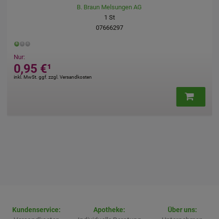
B. Braun Melsungen AG
1
St
07666297
Nur:
0,95 €
¹
inkl. MwSt. ggf. zzgl. Versandkosten
Kundenservice:
Apotheke:
Über uns: