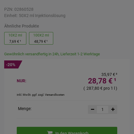
PZN:
02860528
Einheit:
50X2
ml
Injektionslösung
Ähnliche Produkte
10X2 ml
100X2 ml
7,69 €
¹
48,79 €
¹
Gewöhnlich versandfertig in 24h, Lieferzeit 1-2 Werktage
-20%
35,97 €
²
28,78 €
¹
NUR:
(
287,80 €
pro 1 l
)
inkl. MwSt. ggf. zzgl. Versandkosten
Menge:
In den Warenkorb