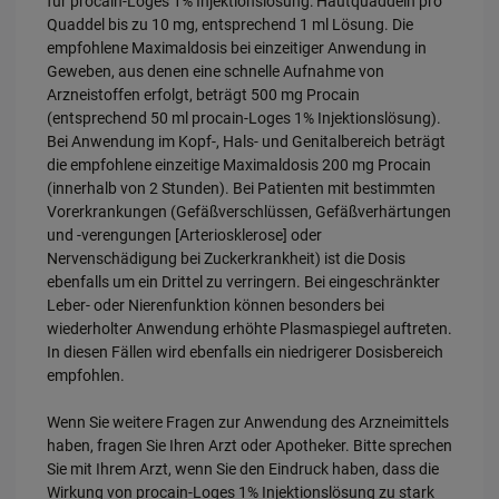
für procain-Loges 1% Injektionslösung: Hautquaddeln pro
Quaddel bis zu 10 mg, entsprechend 1 ml Lösung. Die
empfohlene Maximaldosis bei einzeitiger Anwendung in
Geweben, aus denen eine schnelle Aufnahme von
Arzneistoffen erfolgt, beträgt 500 mg Procain
(entsprechend 50 ml procain-Loges 1% Injektionslösung).
Bei Anwendung im Kopf-, Hals- und Genitalbereich beträgt
die empfohlene einzeitige Maximaldosis 200 mg Procain
(innerhalb von 2 Stunden). Bei Patienten mit bestimmten
Vorerkrankungen (Gefäßverschlüssen, Gefäßverhärtungen
und -verengungen [Arteriosklerose] oder
Nervenschädigung bei Zuckerkrankheit) ist die Dosis
ebenfalls um ein Drittel zu verringern. Bei eingeschränkter
Leber- oder Nierenfunktion können besonders bei
wiederholter Anwendung erhöhte Plasmaspiegel auftreten.
In diesen Fällen wird ebenfalls ein niedrigerer Dosisbereich
empfohlen.
Wenn Sie weitere Fragen zur Anwendung des Arzneimittels
haben, fragen Sie Ihren Arzt oder Apotheker. Bitte sprechen
Sie mit Ihrem Arzt, wenn Sie den Eindruck haben, dass die
Wirkung von procain-Loges 1% Injektionslösung zu stark