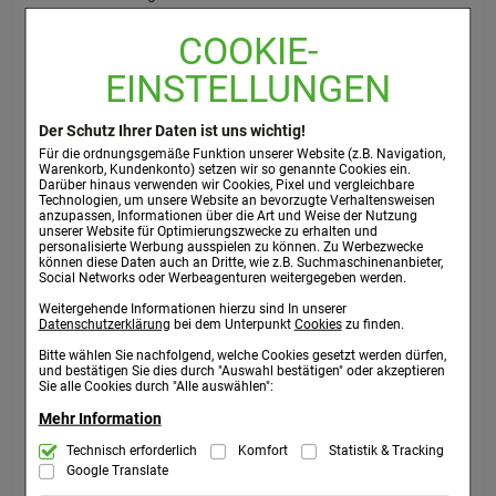
Lassen Sie von Ihrem Arzt im Einzelfall entscheiden, ob Sie
COOKIE-
aktiv am Straßenverkehr teilnehmen dürfen, Maschinen
bedienen oder Arbeiten ohne sicheren Halt durchführen
EINSTELLUNGEN
können.
Der Schutz Ihrer Daten ist uns wichtig!
Wichtige Informationen über bestimmte sonstige
Für die ordnungsgemäße Funktion unserer Website (z.B. Navigation,
Bestandteile von procain-Loges 1% Injektionslösung:
Warenkorb, Kundenkonto) setzen wir so genannte Cookies ein.
Eine Ampulle (2 ml) enthält 0,21-0,28 mmol (4,76-6,35 mg)
Darüber hinaus verwenden wir Cookies, Pixel und vergleichbare
Technologien, um unsere Website an bevorzugte Verhaltensweisen
Natrium. Wenn Sie eine kochsalzarme Diät einhalten
anzupassen, Informationen über die Art und Weise der Nutzung
müssen, sollten Sie dies bei gleichzeitiger Anwendung von
unserer Website für Optimierungszwecke zu erhalten und
personalisierte Werbung ausspielen zu können. Zu Werbezwecke
mehr als 3 Ampullen berücksichtigen.
können diese Daten auch an Dritte, wie z.B. Suchmaschinenanbieter,
Social Networks oder Werbeagenturen weitergegeben werden.
3. WIE IST PROCAIN-LOGES 1% INJEKTIONSLÖSUNG
Weitergehende Informationen hierzu sind In unserer
ANZUWENDEN?
Datenschutzerklärung
bei dem Unterpunkt
Cookies
zu finden.
Bitte wählen Sie nachfolgend, welche Cookies gesetzt werden dürfen,
procain-Loges 1% Injektionslösung wird im Allgemeinen
und bestätigen Sie dies durch "Auswahl bestätigen" oder akzeptieren
Sie alle Cookies durch "Alle auswählen":
durch einen Arzt oder medizinisches Fachpersonal
angewendet. Bitte fragen Sie bei Ihrem Arzt nach, wenn Sie
Mehr Information
sich über die Anwendung nicht ganz im Klaren sind.
Technisch Notwendig:
Technisch erforderlich
Komfort
Statistik & Tracking
Hierbei handelt es sich um Cookies, die für
die Grundfunktionen unserer Website notwendig sind (z.B. Navigation,
Google Translate
Arten der Anwendung:
Warenkorb, Kundenkonto), weshalb auf diese nicht verzichtet werden