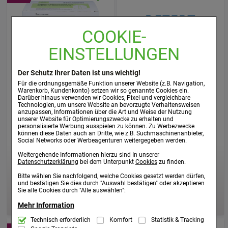
COOKIE-
EINSTELLUNGEN
Der Schutz Ihrer Daten ist uns wichtig!
PROCAIN pharmarissano
PROCAIN pharmarissano
Für die ordnungsgemäße Funktion unserer Website (z.B. Navigation,
Ampulle 1% 2 ml Inj.-Lsg.
Ampulle 0,5% 5 ml Inj.-Lsg.
Warenkorb, Kundenkonto) setzen wir so genannte Cookies ein.
Darüber hinaus verwenden wir Cookies, Pixel und vergleichbare
medphano Arzneimittel GmbH
Technologien, um unsere Website an bevorzugte Verhaltensweisen
medphano Arzneimittel GmbH
50X2
ml
Injektionslösung
anzupassen, Informationen über die Art und Weise der Nutzung
10X5
ml
Injektionslösung
unserer Website für Optimierungszwecke zu erhalten und
16816212
personalisierte Werbung ausspielen zu können. Zu Werbezwecke
19711502
können diese Daten auch an Dritte, wie z.B. Suchmaschinenanbieter,
Social Networks oder Werbeagenturen weitergegeben werden.
Nur:
27,19 €
¹
Weitergehende Informationen hierzu sind In unserer
Datenschutzerklärung
bei dem Unterpunkt
Cookies
zu finden.
AVP
:
33,99 €
²
Nur:
271,90 €
pro 1 l
25,99 €
¹
Bitte wählen Sie nachfolgend, welche Cookies gesetzt werden dürfen,
inkl. MwSt. ggf. zzgl. Versandkosten
und bestätigen Sie dies durch "Auswahl bestätigen" oder akzeptieren
Sie alle Cookies durch "Alle auswählen":
519,80 €
pro 1 l
inkl. MwSt. ggf. zzgl. Versandkosten
Mehr Information
Technisch Notwendig:
Technisch erforderlich
Komfort
Statistik & Tracking
Hierbei handelt es sich um Cookies, die für
die Grundfunktionen unserer Website notwendig sind (z.B. Navigation,