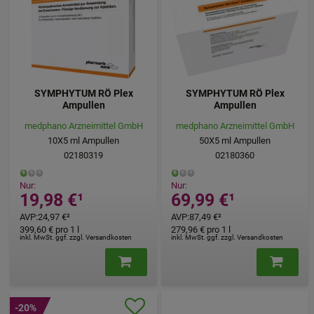
SYMPHYTUM RÖ Plex
SYMPHYTUM RÖ Plex
Ampullen
Ampullen
medphano Arzneimittel GmbH
medphano Arzneimittel GmbH
10X5
ml
Ampullen
50X5
ml
Ampullen
02180319
02180360
Nur:
Nur:
19,98 €
¹
69,99 €
¹
AVP
:
24,97 €
²
AVP
:
87,49 €
²
399,60 €
pro 1 l
279,96 €
pro 1 l
inkl. MwSt. ggf. zzgl. Versandkosten
inkl. MwSt. ggf. zzgl. Versandkosten
-20%