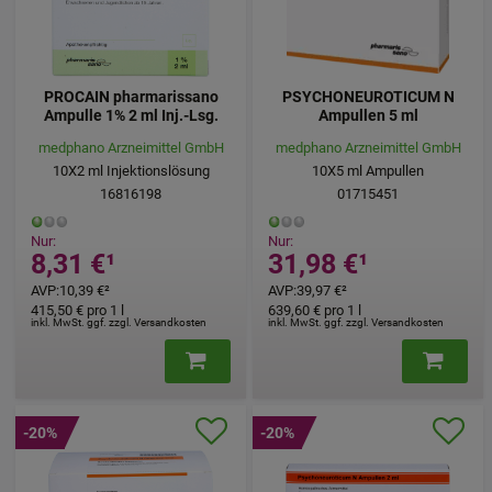
PROCAIN pharmarissano
PSYCHONEUROTICUM N
Ampulle 1% 2 ml Inj.-Lsg.
Ampullen 5 ml
medphano Arzneimittel GmbH
medphano Arzneimittel GmbH
10X2
ml
Injektionslösung
10X5
ml
Ampullen
16816198
01715451
Nur:
Nur:
8,31 €
¹
31,98 €
¹
AVP
:
10,39 €
²
AVP
:
39,97 €
²
415,50 €
pro 1 l
639,60 €
pro 1 l
inkl. MwSt. ggf. zzgl. Versandkosten
inkl. MwSt. ggf. zzgl. Versandkosten
-20%
-20%