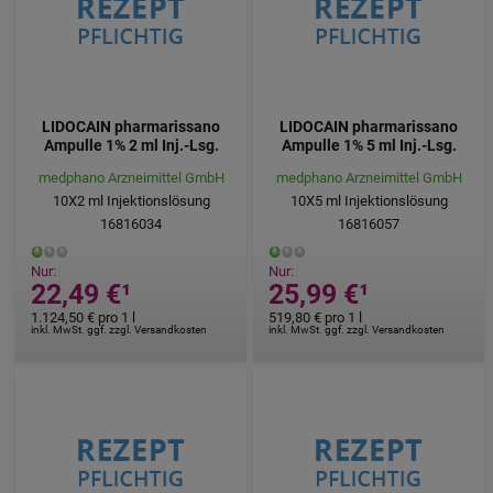
LIDOCAIN pharmarissano
LIDOCAIN pharmarissano
Ampulle 1% 2 ml Inj.-Lsg.
Ampulle 1% 5 ml Inj.-Lsg.
medphano Arzneimittel GmbH
medphano Arzneimittel GmbH
10X2
ml
Injektionslösung
10X5
ml
Injektionslösung
16816034
16816057
Nur:
Nur:
22,49 €
¹
25,99 €
¹
1.124,50 €
pro 1 l
519,80 €
pro 1 l
inkl. MwSt. ggf. zzgl. Versandkosten
inkl. MwSt. ggf. zzgl. Versandkosten