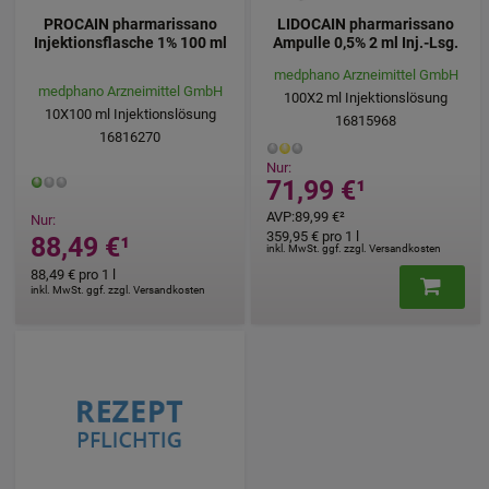
PROCAIN pharmarissano
LIDOCAIN pharmarissano
Injektionsflasche 1% 100 ml
Ampulle 0,5% 2 ml Inj.-Lsg.
medphano Arzneimittel GmbH
medphano Arzneimittel GmbH
100X2
ml
Injektionslösung
10X100
ml
Injektionslösung
16815968
16816270
Nur:
71,99 €
¹
AVP
:
89,99 €
²
Nur:
359,95 €
pro 1 l
88,49 €
¹
inkl. MwSt. ggf. zzgl. Versandkosten
88,49 €
pro 1 l
inkl. MwSt. ggf. zzgl. Versandkosten