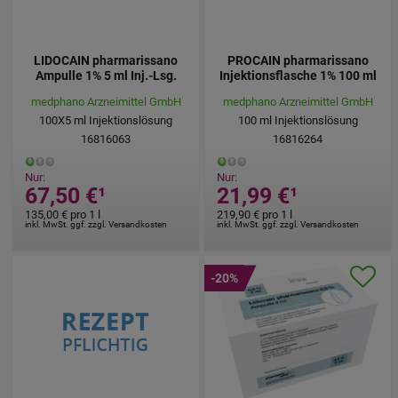
LIDOCAIN pharmarissano
PROCAIN pharmarissano
Ampulle 1% 5 ml Inj.-Lsg.
Injektionsflasche 1% 100 ml
medphano Arzneimittel GmbH
medphano Arzneimittel GmbH
100X5
ml
Injektionslösung
100
ml
Injektionslösung
16816063
16816264
Nur:
Nur:
67,50 €
¹
21,99 €
¹
135,00 €
pro 1 l
219,90 €
pro 1 l
inkl. MwSt. ggf. zzgl. Versandkosten
inkl. MwSt. ggf. zzgl. Versandkosten
-20%