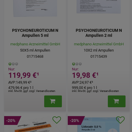
PSYCHONEUROTICUM N
PSYCHONEUROTICUM N
Ampullen 5 ml
Ampullen 2 ml
medphano Arzneimittel GmbH
medphano Arzneimittel GmbH
50X5
ml
Ampullen
10X2
ml
Ampullen
01715468
01715439
Nur:
Nur:
119,99 €
¹
19,98 €
¹
AVP
:
149,99 €
²
AVP
:
24,97 €
²
479,96 €
pro 1 l
999,00 €
pro 1 l
inkl. MwSt. ggf. zzgl. Versandkosten
inkl. MwSt. ggf. zzgl. Versandkosten
-20%
-20%