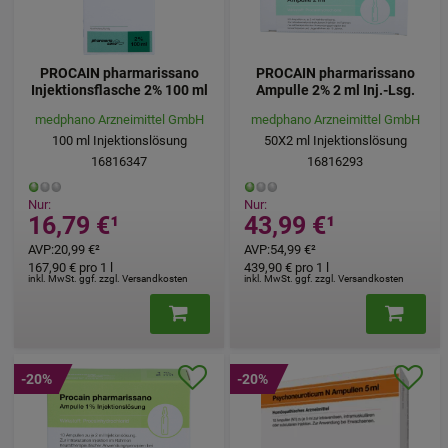
PROCAIN pharmarissano
PROCAIN pharmarissano
Injektionsflasche 2% 100 ml
Ampulle 2% 2 ml Inj.-Lsg.
medphano Arzneimittel GmbH
medphano Arzneimittel GmbH
100
ml
Injektionslösung
50X2
ml
Injektionslösung
16816347
16816293
Nur:
Nur:
16,79 €
¹
43,99 €
¹
AVP
:
20,99 €
²
AVP
:
54,99 €
²
167,90 €
pro 1 l
439,90 €
pro 1 l
inkl. MwSt. ggf. zzgl. Versandkosten
inkl. MwSt. ggf. zzgl. Versandkosten
-20%
-20%