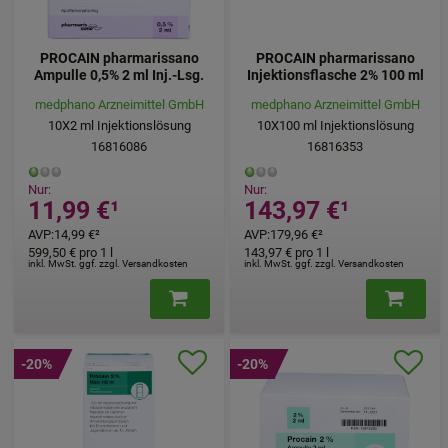
PROCAIN pharmarissano
PROCAIN pharmarissano
Ampulle 0,5% 2 ml Inj.-Lsg.
Injektionsflasche 2% 100 ml
medphano Arzneimittel GmbH
medphano Arzneimittel GmbH
10X2
ml
Injektionslösung
10X100
ml
Injektionslösung
16816086
16816353
Nur:
Nur:
11,99 €
¹
143,97 €
¹
AVP
:
14,99 €
²
AVP
:
179,96 €
²
599,50 €
pro 1 l
143,97 €
pro 1 l
inkl. MwSt. ggf. zzgl. Versandkosten
inkl. MwSt. ggf. zzgl. Versandkosten
-20%
-20%