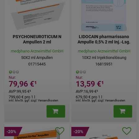
PSYCHONEUROTICUM N
LIDOCAIN pharmarissano
Ampullen 2 ml
Ampulle 0,5% 2 ml Inj.-Lsg.
medphano Arzneimittel GmbH
medphano Arzneimittel GmbH
50X2
ml
Ampullen
10X2
ml
Injektionslösung
01715445
16815951
Nur:
Nur:
79,96 €
¹
13,59 €
¹
AVP
:
99,95 €
²
AVP
:
16,99 €
²
799,60 €
pro 1 l
679,50 €
pro 1 l
inkl. MwSt. ggf. zzgl. Versandkosten
inkl. MwSt. ggf. zzgl. Versandkosten
-20%
-20%