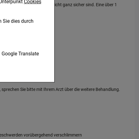
Unterpunkt
Cookies
heker nach, wenn Sie sich nicht ganz sicher sind. Eine über 1
 Sie dies durch
nen unserer Website
Google Translate
 verzichtet werden
r zu gestalten,
ugte
prechen Sie bitte mit Ihrem Arzt über die weitere Behandlung.
en es uns auch auf
betreiben.
 Nutzung unserer
n, den Inhalt auf
gestalten. Bitte
dien übertragen
 Beschwerden vorübergehend verschlimmern