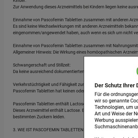
Kinder:
Zur Anwendung dieses Arzneimittels bei Kindern liegen keine aus
Einnahme von Pascofemin Tabletten zusammen mit anderen Arzne
Es sind keine Wechselwirkungen mit anderen Arzneimitteln bekann
eingenommen/angewendet haben, auch wenn es sich um nicht vers
Einnahme von Pascofemin Tabletten zusammen mit Nahrungsmitt
Allgemeiner Hinweis: Die Wirkung eines homöopathischen Arzneimi
Schwangerschaft und Stillzeit:
Da keine ausreichend dokumentierten Erfahrungen vorliegen soll
Verkehrstüchtigkeit und Fähigkeit zum Bedienen von Maschinen:
Der Schutz Ihrer 
Pascofemin Tabletten hat keinen oder einen vernachlässigbaren E
Für die ordnungsge
wir so genannte Coo
Pascofemin Tabletten enthält Lactose:
Technologien, um u
Dieses Arzneimittel enthält Lactose. Bitte nehmen Sie Pascofemin 
Art und Weise der N
bestimmten Zuckern leiden.
Werbung ausspielen 
Suchmaschinenanbie
3. WIE IST PASCOFEMIN TABLETTEN EINZUNEHMEN?