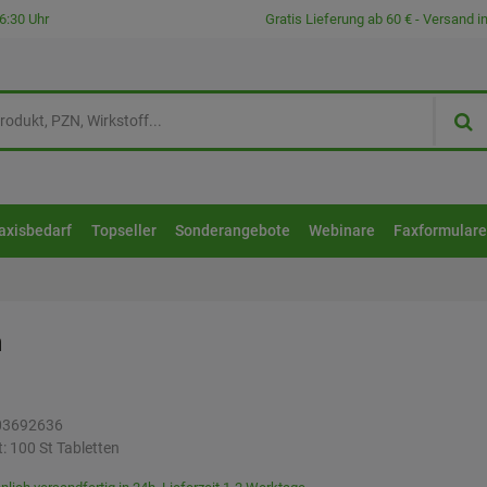
6:30 Uhr
Gratis Lieferung ab 60 € - Versand 
axisbedarf
Topseller
Sonderangebote
Webinare
Faxformular
n
03692636
t:
100
St
Tabletten