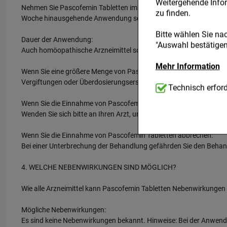
Weitergehende Infor
Nehmen Sie Pascofemin Tabletten immer genau nach der Anweisung i
zu finden.
Woche hinausgehende Anwendung sollte nur nach Rücksprache mi
Bitte wählen Sie na
Dauer der Anwendung:
"Auswahl bestätigen"
Auch homöopathische Arzneimittel sollten ohne ärztlichen Rat ni
Mehr Information
Wenn Sie eine größere Menge von Pascofemin Tabletten eingenomm
Vergiftungen oder Überdosierungserscheinungen sind nicht bekan
Technisch Notwend
Technisch erford
notwendig sind (z.B
Wenn Sie die Einnahme von Pascofemin Tabletten vergessen habe
kann.
Wenden Sie sich bitte an Ihren Arzt, um die weitere Dosierung ab
Komfort:
Diese Cook
Wenn Sie die Einnahme von Pascofemin Tabletten abbrechen:
beispielsweise für 
Bei einer Unterbrechung der Behandlung gefährden Sie den Behand
Verhaltensweisen (z
Ihre Bedürfnisse zu
4. WELCHE NEBENWIRKUNGEN SIND MÖGLICH?
Statistik & Tracking
Wie alle Arzneimittel kann Pascofemin Tabletten Nebenwirkungen 
Website sammeln, mi
unserer Website aber
Mögliche Nebenwirkungen:
beachten Sie, dass D
Es sind keine Nebenwirkungen bekannt. Hinweise: Bei der Anwe
werden.