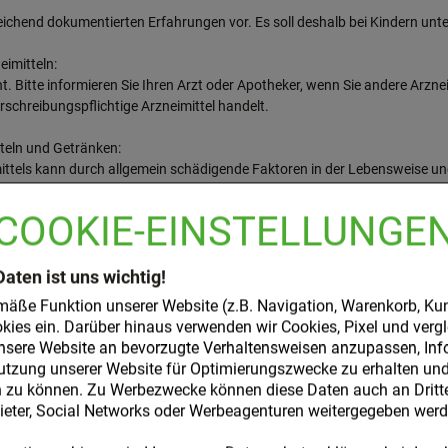
reichend dokumentierten Erfahrungen vor. Es soll deshalb bei Kindern un
imitteln:
t. Bitte informieren Sie Ihren Arzt oder Apotheker, wenn Sie andere Arz
chreibungspflichtige Arzneimittel handelt.
eln und Getränken:
ttels kann durch allgemein schädigende Faktoren in der Lebensweise un
COOKIE-EINSTELLUNGE
te Pascofemin Tabletten in Schwangerschaft und Stillzeit nur nach Rüc
Daten ist uns wichtig!
influss auf die Verkehrstüchtigkeit und die Fähigkeit zum Bedienen von 
mäße Funktion unserer Website (z.B. Navigation, Warenkorb, Ku
kies ein. Darüber hinaus verwenden wir Cookies, Pixel und verg
nsere Website an bevorzugte Verhaltensweisen anzupassen, Inf
Tabletten daher erst nach Rücksprache mit Ihrem Arzt ein, wenn Ihnen bek
utzung unserer Website für Optimierungszwecke zu erhalten und 
zu können. Zu Werbezwecke können diese Daten auch an Dritte,
ter, Social Networks oder Werbeagenturen weitergegeben werd