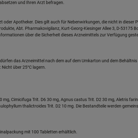
 absetzen und Ihren Arzt befragen.
 oder Apotheker. Dies gilt auch für Nebenwirkungen, die nicht in dies
produkte, Abt. Pharmakovigilanz, Kurt-Georg-Kiesinger Allee 3, D-53175 
ormationen über die Sicherheit dieses Arzneimittels zur Verfügung geste
Sie dürfen das Arzneimittel nach dem auf dem Umkarton und dem Behältn
Nicht über 25°C lagern.
0 mg, Cimicifuga Trit. D6 30 mg, Agnus castus Trit. D2 30 mg, Aletris farino
Caulophyllum thalictroides Trit. D2 10 mg. Die Bestandteile werden gemeins
ginalpackung mit 100 Tabletten erhältlich.