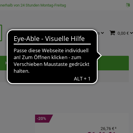
innerhalb von 24 Stunden Montag-Freitag
Katalog
Anmelden
0,00 €
e
Kontakt
-20%
26,76 €
²