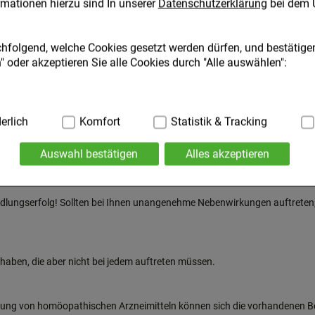
mationen hierzu sind In unserer
Datenschutzerklärung
bei dem 
n dieser Packungsbeilage ein. Bitte fragen Sie bei Ihrem Arzt oder Apot
t einem homöopathisch erfahrenen Therapeuten erfolgen.
chfolgend, welche Cookies gesetzt werden dürfen, und bestätigen
 oder akzeptieren Sie alle Cookies durch "Alle auswählen":
cht über längere Zeit angewendet werden.
en haben, als Sie sollten:
nt.
ig:
erlich
Hierbei handelt es sich um Cookies, die für die Grundfunktio
Komfort
Statistik & Tracking
. Navigation, Warenkorb, Kundenkonto), weshalb auf diese nicht
n:
Auswahl bestätigen
Alles akzeptieren
zustimmen.
ies werden genutzt um das Einkaufserlebnis noch ansprechende
die Wiedererkennung des Besuchers oder unsere Seite an bevorz
lungserfolg! Sollten bei Ihnen unangenehme Nebenwirkungen auftreten, s
.B. Spracheinstellung) anzupassen. Komfort-Cookies ermöglich
geschrittene Inhalte anzuzeigen und unser Partnerprogramm zu 
:
Hierüber lassen sich Informationen über die Art und Weise der
haben, die aber nicht bei jedem auftreten müssen.
t deren Hilfe wir unsere Website weiter für Sie optimieren könne
 auch die Werbung auf Drittseiten möglichst relevant für Sie zu 
aten hierfür teilweise an Dritte wie z.B. Google oder soziale Me
ndung von homöopathischen Arzneimitteln können sich die vorhandenen