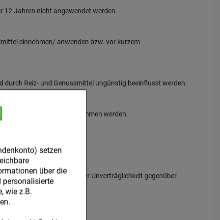
ter 12 Jahren nicht angewendet werden.
neimittel einnehmen/ anwenden bzw. vor kurzem
d durch Reiz- und Genussmittel ungünstig beeinflusst werden.
N
ksprache mit dem Arzt eingenommen werden.
Maschinen.
ndenkonto) setzen
leichbare
ormationen über die
annt ist, dass Sie unter einer Unverträglichkeit gegenüber
personalisierte
 wie z.B.
en.