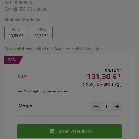
PZN:
03898504
Einheit:
5X100
g
Salbe
Ähnliche Produkte
40 g
100 g
13,58 €
¹
28,32 €
¹
Gewöhnlich versandfertig in 24h, Lieferzeit 1-2 Werktage
-20%
164,12 €
²
131,30 €
¹
NUR:
(
262,60 €
pro 1 kg
)
inkl. MwSt. ggf. zzgl. Versandkosten
Menge:
In den Warenkorb