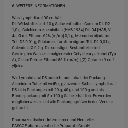
6. WEITERE INFORMATIONEN
Was Lymphdiaral DS enthält:
Die Wirkstoffe sind: 10 g Salbe enthalten: Conium Dil. D2
1,0 g, Colchicum e seminibus (HAB 1934) Dil. D4 [HAB, V.
4a, Ø mit Ethanol 62% (m/m)] 0,1 g, Mercurius bijodatus
Trit. D5 0,01 g, Stibium sulfuratum nigrum Trit. D1 0,01 g,
Calendula Ø 0,2 g. Die sonstigen Bestandteile sind:
Gereinigtes Wasser, emulgierender Cetylstearylalkohol (Typ
A), Oleum Petrae, Ethanol 86 % (m/m), [(Z)-Octadec-9-en-1-
yl]oleat.
Wie Lymphdiaral DS aussieht und Inhalt der Packung:
Aluminium-Tube mit weißer, glänzender Salbe. Lymphdiaral
DS ist in Packungen mit 20 g, 40 g und 100 g und als
Bündelpackung mit 5 x 100 g Salbe erhältlich. Es werden
möglicherweise nicht alle Packungsgrößen in den Verkehr
gebracht.
Pharmazeutischer Unternehmer und Hersteller:
PASCOE pharmazeutische Präparate GmbH