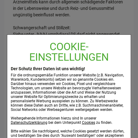
Arzneimittels kann durch allgemein schädigende Faktoren
in der Lebensweise und durch Reiz- und Genussmittel
ungünstig beeinflusst werden.
Schwangerschaft und Stillzeit:
Siehe unter „%%%Lymphdiaral DS darf nicht angewendet
werden“%%%.
COOKIE-
EINSTELLUNGEN
Verkehrstüchtigkeit und das Bedienen von Maschinen:
Es sind keine besonderen Vorsichtsmaßnahmen
erforderlich.
Der Schutz Ihrer Daten ist uns wichtig!
Für die ordnungsgemäße Funktion unserer Website (z.B. Navigation,
Wichtige Informationen über bestimmte sonstige
Warenkorb, Kundenkonto) setzen wir so genannte Cookies ein.
Darüber hinaus verwenden wir Cookies, Pixel und vergleichbare
Bestandteile von Lymphdiaral DS:
Technologien, um unsere Website an bevorzugte Verhaltensweisen
Cetylstearylalkohol kann örtlich begrenzt Hautreizungen
anzupassen, Informationen über die Art und Weise der Nutzung
unserer Website für Optimierungszwecke zu erhalten und
(z.B. Kontaktdermatitis) hervorrufen.
personalisierte Werbung ausspielen zu können. Zu Werbezwecke
können diese Daten auch an Dritte, wie z.B. Suchmaschinenanbieter,
Social Networks oder Werbeagenturen weitergegeben werden.
3. WIE IST LYMPHDIARAL DS ANZUWENDEN?
Weitergehende Informationen hierzu sind In unserer
Datenschutzerklärung
bei dem Unterpunkt
Cookies
zu finden.
Wenden Sie Lymphdiaral DS immer genau nach der
Anweisung in dieser Packungsbeilage an. Bitte fragen Sie
Bitte wählen Sie nachfolgend, welche Cookies gesetzt werden dürfen,
und bestätigen Sie dies durch "Auswahl bestätigen" oder akzeptieren
bei Ihrem Verordner oder Apotheker nach, wenn Sie sich