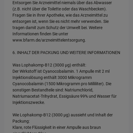
Entsorgen Sie Arzneimittel niemals über das Abwasser
(z.B. nicht über die Toilette oder das Waschbecken).
Fragen Sie in Ihrer Apotheke, wie das Arzneimittel zu
entsorgen ist, wenn Sie es nicht mehr verwenden. Sie
tragen damit zum Schutz der Umwelt bei. Weitere
Informationen finden Sie unter
www.bfarm.de/arzneimittelentsorgung.
6. INHALT DER PACKUNG UND WEITERE INFORMATIONEN
Was Lophakomp-B12 (3000 µg) enthält:
Der Wirkstoff ist Cyanocobalamin. 1 Ampulle mit 2 ml
Injektionslösung enthält 3000 Mikrogramm
Cyanocobalamin (1500 Mikrogramm pro Milliliter). Die
sonstigen Bestandteile sind: Natriumchlorid,
Natriumacetat-Trihydrat, Essigsäure 99% und Wasser für
Injektionszwecke.
Wie Lophakomp-B12 (3000 µg) aussieht und Inhalt der
Packung:
Klare, rote Flüssigkeit in einer Ampulle aus braun