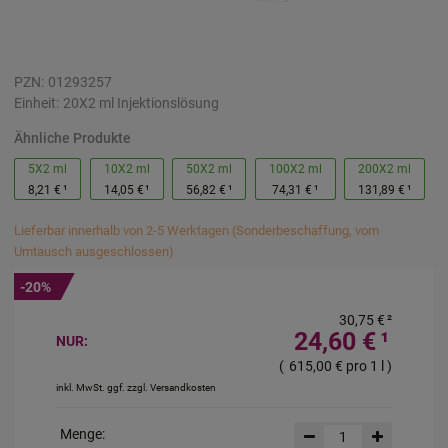
PZN:
01293257
Einheit:
20X2
ml
Injektionslösung
Ähnliche Produkte
5X2 ml
10X2 ml
50X2 ml
100X2 ml
200X2 ml
8,21 €
¹
14,05 €
¹
56,82 €
¹
74,31 €
¹
131,89 €
¹
Lieferbar innerhalb von 2-5 Werktagen (Sonderbeschaffung, vom
Umtausch ausgeschlossen)
-20%
30,75 €
²
24,60 €
¹
NUR:
(
615,00 €
pro 1 l
)
inkl. MwSt. ggf. zzgl. Versandkosten
Menge: