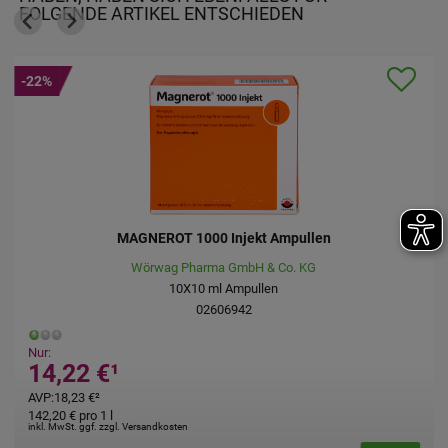
FOLGENDE ARTIKEL ENTSCHIEDEN
-22%
MAGNEROT 1000 Injekt Ampullen
Wörwag Pharma GmbH & Co. KG
10X10
ml
Ampullen
02606942
Nur:
14,22 €
¹
AVP
:
18,23 €
²
142,20 €
pro 1 l
inkl. MwSt. ggf. zzgl. Versandkosten