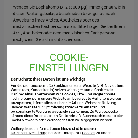
Wenden Sie Lophakomp-B12 (3000 µg) immer genau wie in
dieser Packungsbeilage beschrieben bzw. genau nach
Anweisung Ihres Arztes, Apothekers oder des
medizinischen Fachpersonals an. Bitte fragen Sie bei Ihrem
Arzt, Apotheker oder dem medizinischen Fachpersonal
nach, wenn Sie sich nicht sicher sind.
Die empfohlene Dosis beträgt:
COOKIE-
Falls vom Arzt nicht anders verordnet, werden zu Beginn
EINSTELLUNGEN
der Behandlung in den ersten Wochen nach
Diagnosestellung 1 ml Lophakomp-B 12 (3000 µg) zweimal
wöchentlich verabreicht (entsprechend 2 x 1500
Der Schutz Ihrer Daten ist uns wichtig!
Mikrogramm Cyanocobalamin pro Woche). Bei
Für die ordnungsgemäße Funktion unserer Website (z.B. Navigation,
Warenkorb, Kundenkonto) setzen wir so genannte Cookies ein.
nachgewiesener Vitamin-B12-Aufnahmestörung im Darm
Darüber hinaus verwenden wir Cookies, Pixel und vergleichbare
werden anschließend 100 Mikrogramm Cyanocobalamin
Technologien, um unsere Website an bevorzugte Verhaltensweisen
anzupassen, Informationen über die Art und Weise der Nutzung
einmal im Monat verabreicht. Lophakomp-B 12 (3000 µg)
unserer Website für Optimierungszwecke zu erhalten und
wird in der Regel intramuskulär verabreicht (in einen
personalisierte Werbung ausspielen zu können. Zu Werbezwecke
können diese Daten auch an Dritte, wie z.B. Suchmaschinenanbieter,
Muskel eingespritzt). Es kann aber auch langsam
Social Networks oder Werbeagenturen weitergegeben werden.
intravenös oder subkutan gegeben (in eine Vene oder unter
Weitergehende Informationen hierzu sind In unserer
die Haut gespritzt) werden.
Datenschutzerklärung
bei dem Unterpunkt
Cookies
zu finden.