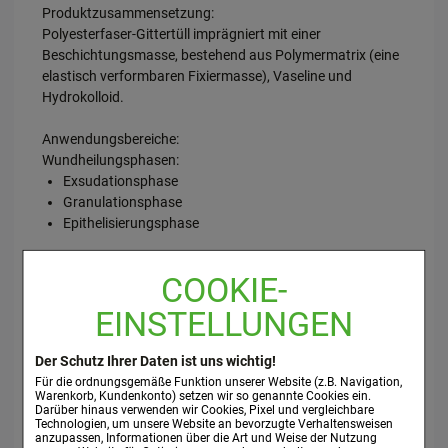
Produktzusammensetzung:
Polyesterfaser-Gittertüll imprägniert mit einer
Beschichtungsmasse, bestehend aus Polymermatrix (eine
elastisch verformbaren Fixiermasse), Vaseline und
Hydrokolloid.
Anwendungsbereiche:
Wundheilungsphasen:
Exsudationsphase
Granulationsphase
Epithelisierungsphase
COOKIE-
Chronische Wunden:
Ulcus cruris
EINSTELLUNGEN
Diabetische Fußulcera
Dekubitus
Der Schutz Ihrer Daten ist uns wichtig!
Für die ordnungsgemäße Funktion unserer Website (z.B. Navigation,
Warenkorb, Kundenkonto) setzen wir so genannte Cookies ein.
Darüber hinaus verwenden wir Cookies, Pixel und vergleichbare
Akute Wunden:
Technologien, um unsere Website an bevorzugte Verhaltensweisen
Riss-, Schnitt und Schürfwunden
anzupassen, Informationen über die Art und Weise der Nutzung