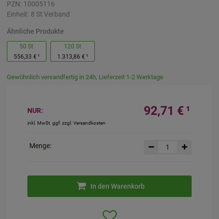
PZN:
10005116
Einheit:
8
St
Verband
Ähnliche Produkte
50 St
120 St
556,33 €
¹
1.313,86 €
¹
Gewöhnlich versandfertig in 24h, Lieferzeit 1-2 Werktage
92,71 €
¹
NUR:
inkl. MwSt. ggf. zzgl. Versandkosten
Menge:
In den Warenkorb