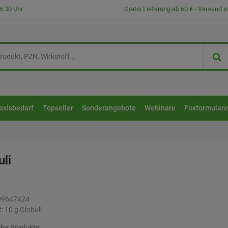
6:30 Uhr
Gratis Lieferung ab 60 € - Versand 
axisbedarf
Topseller
Sonderangebote
Webinare
Faxformular
uli
09647424
t:
10
g
Globuli
che Produkte