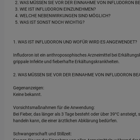
WAS MÜSSEN SIE VOR DER EINNAHME VON INFLUDORON B
WIE IST INFLUDORON EINZUNEHMEN?
WELCHE NEBENWIRKUNGEN SIND MÖGLICH?
WAS IST SONST NOCH WICHTIG?
1. WAS IST INFLUDORON UND WOFÜR WIRD ES ANGEWENDET?
Infludoron ist ein anthroposophisches Arzneimittel bei Erkält
grippale Infekte und fieberhafte Erkältungskrankheiten.
2. WAS MÜSSEN SIE VOR DER EINNAHME VON INFLUDORON B
Gegenanzeigen:
Keine bekannt.
Vorsichtsmaßnahmen für die Anwendung:
Bei Fieber, das länger als 3 Tage besteht oder über 39°C ansteig
handeln kann, die einer ärztlichen Abklärung bedürfen.
Schwangerschaft und Stillzeit: