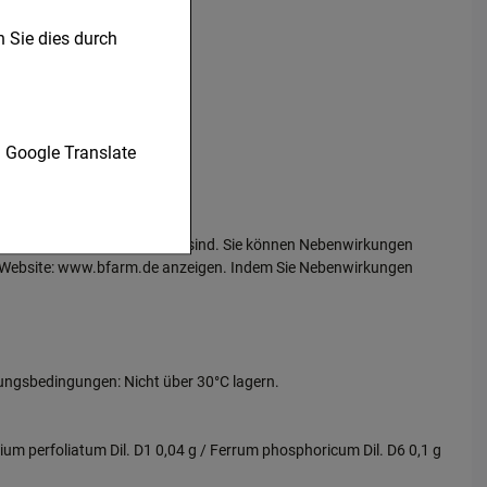
 Sie dies durch
nen unserer Website
Google Translate
 verzichtet werden
r zu gestalten,
er Packungsbeilage angegeben sind. Sie können Nebenwirkungen
ugte
nn, Website: www.bfarm.de anzeigen. Indem Sie Nebenwirkungen
en es uns auch auf
betreiben.
 Nutzung unserer
n, den Inhalt auf
ungsbedingungen: Nicht über 30°C lagern.
gestalten. Bitte
dien übertragen
orium perfoliatum Dil. D1 0,04 g / Ferrum phosphoricum Dil. D6 0,1 g