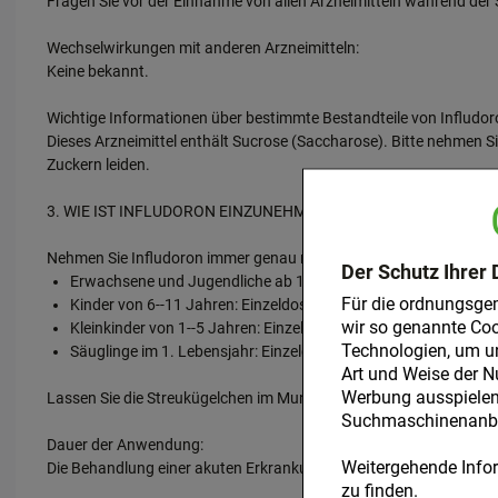
Fragen Sie vor der Einnahme von allen Arzneimitteln während der 
Wechselwirkungen mit anderen Arzneimitteln:
Keine bekannt.
Wichtige Informationen über bestimmte Bestandteile von Infludor
Dieses Arzneimittel enthält Sucrose (Saccharose). Bitte nehmen S
Zuckern leiden.
3. WIE IST INFLUDORON EINZUNEHMEN?
Nehmen Sie Infludoron immer genau nach der Anweisung in dieser Pa
Der Schutz Ihrer 
Erwachsene und Jugendliche ab 12 Jahren: Einzeldosis 15 Stre
Für die ordnungsge
Kinder von 6--11 Jahren: Einzeldosis 8--10 Streukügelchen alle
wir so genannte Coo
Kleinkinder von 1--5 Jahren: Einzeldosis 5--10 Streukügelchen 3
Technologien, um u
Säuglinge im 1. Lebensjahr: Einzeldosis 3--5 Streukügelchen 3--
Art und Weise der N
Werbung ausspielen 
Lassen Sie die Streukügelchen im Mund zergehen.
Suchmaschinenanbie
Dauer der Anwendung:
Weitergehende Infor
Die Behandlung einer akuten Erkrankung sollte nach 2 Wochen abge
zu finden.