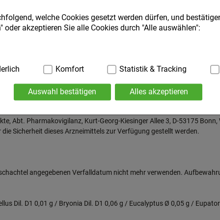
chfolgend, welche Cookies gesetzt werden dürfen, und bestätigen
nahme vergessen haben.
 oder akzeptieren Sie alle Cookies durch "Alle auswählen":
 bei der Anwendung dieses Arzneimittels nicht ganz sicher sind.
ig:
erlich
Hierbei handelt es sich um Cookies, die für die Grundfunktio
Komfort
Statistik & Tracking
. Navigation, Warenkorb, Kundenkonto), weshalb auf diese nicht
sschlag, Nesselsucht) auftreten.
Auswahl bestätigen
Alles akzeptieren
ies werden genutzt um das Einkaufserlebnis noch ansprechende
 oder Apotheker. Dies gilt auch für Nebenwirkungen, die nicht in dies
die Wiedererkennung des Besuchers oder unsere Seite an bevorz
ukte, Abt. Pharmakovigilanz, Kurt-Georg-Kiesinger Allee 3, D-53175 Bo
.B. Spracheinstellung) anzupassen. Komfort-Cookies ermöglich
ie Sicherheit dieses Arzneimittels zur Verfügung gestellt werden.
geschrittene Inhalte anzuzeigen und unser Partnerprogramm zu 
:
Hierüber lassen sich Informationen über die Art und Weise der
t deren Hilfe wir unsere Website weiter für Sie optimieren könne
altschachtel angegebenen Verfalldatum nicht mehr verwenden. Aufbewahr
 auch die Werbung auf Drittseiten möglichst relevant für Sie zu 
aten hierfür teilweise an Dritte wie z.B. Google oder soziale Me
lus Dil. D1 0,01 g / Bryonia Dil. D1 0,06 g / Eucalyptus Ø 0,05 g / Eupat