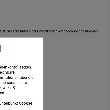
 ist, dass Sie unter einer Unverträglichkeit gegenüber bestimmten
N
he Dosis:
ndenkonto) setzen
leichbare
ormationen über die
personalisierte
 wie z.B.
en.
Unterpunkt
Cookies
ein Arzt aufgesucht werden.