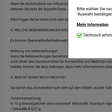
Wenn Sie die Einnahme von Infludoron vergessen haben:
Bitte wählen Sie na
Nehmen Sie nicht die doppelte Dosis, wenn Sie die vorherige Ein
"Auswahl bestätigen"
Bitte fragen Sie bei Ihrem Arzt oder Apotheker nach, wenn Sie sich
Mehr Information
4. WELCHE NEBENWIRKUNGEN SIND MÖGLICH?
Technisch Notwend
Technisch erford
notwendig sind (z.B
Es können Überempfindlichkeitsreaktionen (z.B. Juckreiz, Hautau
kann.
Meldung von Nebenwirkungen:
Komfort:
Diese Cook
Wenn Sie Nebenwirkungen bemerken, wenden Sie sich an Ihren Arzt
beispielsweise für 
auch direkt dem Bundesinstitut für Arzneimittel und Medizinprod
Verhaltensweisen (z
melden, können Sie dazu beitragen, dass mehr Informationen über d
Ihre Bedürfnisse zu
5. WAS IST SONST NOCH WICHTIG?
Statistik & Tracking
Website sammeln, mi
Sie dürfen das Arzneimittel nach dem auf dem Etikett und der F
unserer Website aber
beachten Sie, dass D
Zusammensetzung:
werden.
In 10 g Streukügelchen sind verarbeitet: Wirkstoffe: Aconitum napel
/ Sabadilla Ø 0,01 g.