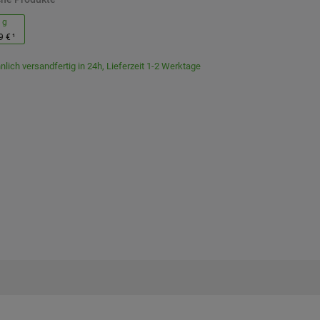
 g
9 €
¹
lich versandfertig in 24h, Lieferzeit 1-2 Werktage