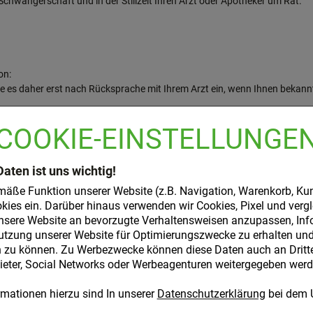
Schwangerschaft und in der Stillzeit Ihren Arzt oder Apotheker um Rat.
on:
ie es daher erst nach Rücksprache mit Ihrem Arzt ein, wenn Ihnen bekannt
COOKIE-EINSTELLUNGE
ckungsbeilage ein. Falls vom Arzt nicht anders verordnet, ist die üblic
Daten ist uns wichtig!
ukügelchen alle 1--2 Stunden,
mäße Funktion unserer Website (z.B. Navigation, Warenkorb, Ku
 1--2 Stunden,
kies ein. Darüber hinaus verwenden wir Cookies, Pixel und verg
--4 mal täglich,
nsere Website an bevorzugte Verhaltensweisen anzupassen, Inf
4 mal täglich.
utzung unserer Website für Optimierungszwecke zu erhalten und 
zu können. Zu Werbezwecke können diese Daten auch an Dritte,
ter, Social Networks oder Werbeagenturen weitergegeben werd
mationen hierzu sind In unserer
Datenschutzerklärung
bei dem 
schlossen sein. Tritt innerhalb von 2 Tagen keine Besserung ein, sollte 