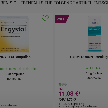
ABEN SICH EBENFALLS FÜR FOLGENDE ARTIKEL ENTSC
-20%
NGYSTOL Ampullen
CALMEDORON Streuküg
WELEDA AG
ische Heilmittel Heel GmbH
10
g
Globuli
10
St
Ampullen
09605236
02036516
Nur:
11,03 €
¹
¹
AVP
:
13,79 €
²
1.103,00 €
pro 1 kg
gl. Versandkosten
inkl. MwSt. ggf. zzgl. Versandkosten