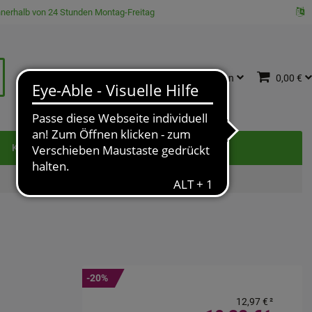
innerhalb von 24 Stunden Montag-Freitag
Katalog
Anmelden
0,00 €
e
Kontakt
-20%
12,97 €
²