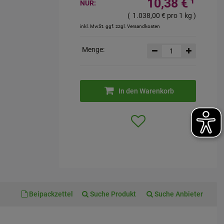
10,38 €
¹
NUR:
(
1.038,00 €
pro 1 kg
)
inkl. MwSt. ggf. zzgl. Versandkosten
Menge:
In den Warenkorb
Beipackzettel
Suche Produkt
Suche Anbieter