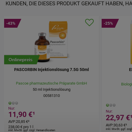
KUNDEN, DIE DIESES PRODUKT GEKAUFT HABEN, H
-43%
-25%
Onlinepreis
PASCORBIN Injektionslösung 7.5G 50ml
E
Pascoe pharmazeutische Präparate GmbH
Biolog
50
ml
Injektionslösung
00581310
Nur:
Nur:
11,90 €
¹
22,97 €
AVP
:
20,85 €
²
AVP
:
30,63 €
²
238,00 €
pro 1 l
inkl. MwSt. ggf. zz
inkl. MwSt. ggf. zzgl. Versandkosten