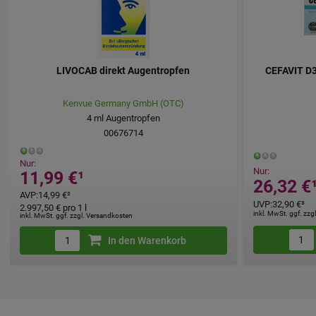
Statistik & Tracking
Website sammeln, mi
unserer Website aber
LIVOCAB direkt Augentropfen
CEFAVIT D3
beachten Sie, dass D
werden.
Kenvue Germany GmbH (OTC)
4
ml
Augentropfen
00676714
Nur:
Nur:
11,99 €
¹
26,32 €
AVP
:
14,99 €
²
UVP
:
32,90 €
³
2.997,50 €
pro 1 l
inkl. MwSt. ggf. zz
inkl. MwSt. ggf. zzgl. Versandkosten
In den Warenkorb