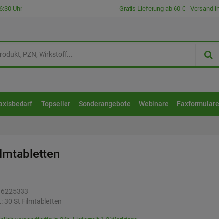
6:30 Uhr
Gratis Lieferung ab 60 € - Versand 
axisbedarf
Topseller
Sonderangebote
Webinare
Faxformular
ilmtabletten
16225333
t:
30
St
Filmtabletten