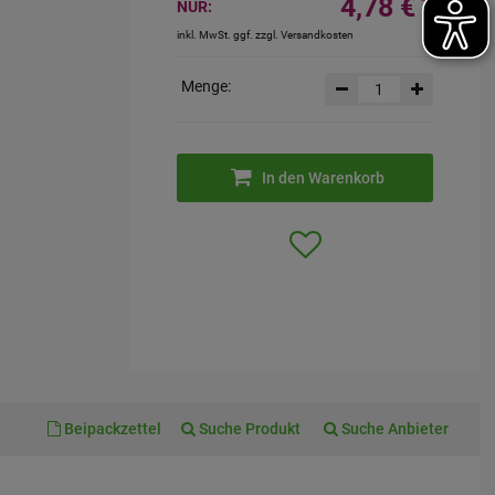
4,78 €
¹
NUR:
inkl. MwSt. ggf. zzgl. Versandkosten
Menge:
In den Warenkorb
Beipackzettel
Suche Produkt
Suche Anbieter