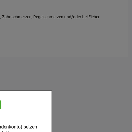
n, Zahnschmerzen, Regelschmerzen und/oder bei Fieber.
N
ndenkonto) setzen