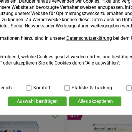
kies ein. Darüber hinaus verwenden wir Cookies, Pixel und verg
nsere Website an bevorzugte Verhaltensweisen anzupassen, Inf
utzung unserer Website für Optimierungszwecke zu erhalten und 
zu können. Zu Werbezwecke können diese Daten auch an Dritte,
ter, Social Networks oder Werbeagenturen weitergegeben werd
mationen hierzu sind In unserer
Datenschutzerklärung
bei dem 
chfolgend, welche Cookies gesetzt werden dürfen, und bestätigen
 oder akzeptieren Sie alle Cookies durch "Alle auswählen":
ig:
erlich
Hierbei handelt es sich um Cookies, die für die Grundfunktio
Komfort
Statistik & Tracking
. Navigation, Warenkorb, Kundenkonto), weshalb auf diese nicht
ABEN SICH EBENFALLS FÜR FOLGENDE ARTIKEL ENTSC
Auswahl bestätigen
Alles akzeptieren
ies werden genutzt um das Einkaufserlebnis noch ansprechende
-20%
die Wiedererkennung des Besuchers oder unsere Seite an bevorz
.B. Spracheinstellung) anzupassen. Komfort-Cookies ermöglich
geschrittene Inhalte anzuzeigen und unser Partnerprogramm zu 