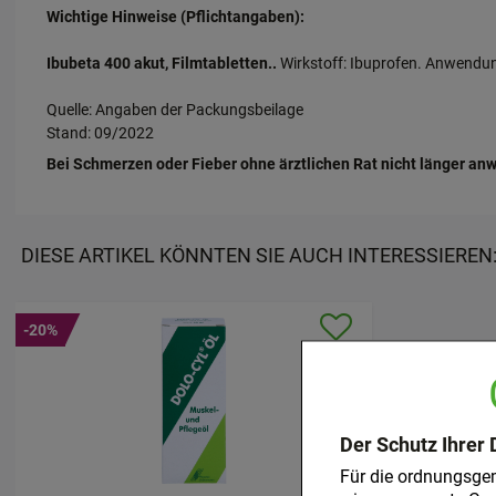
Wichtige Hinweise (Pflichtangaben):
Ibubeta 400 akut, Filmtabletten..
Wirkstoff: Ibuprofen. Anwendun
Quelle: Angaben der Packungsbeilage
Stand: 09/2022
Bei Schmerzen oder Fieber ohne ärztlichen Rat nicht länger an
DIESE ARTIKEL KÖNNTEN SIE AUCH INTERESSIEREN
-20%
Der Schutz Ihrer 
Für die ordnungsge