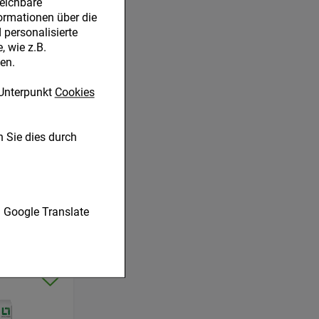
leichbare
ormationen über die
personalisierte
 wie z.B.
en.
Unterpunkt
Cookies
 Sie dies durch
nen unserer Website
Google Translate
 verzichtet werden
HIEDEN
r zu gestalten,
ugte
en es uns auch auf
betreiben.