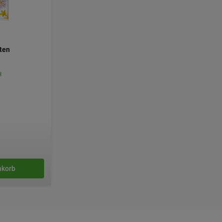
 Nutzung unserer
n, den Inhalt auf
gestalten. Bitte
ten
dien übertragen
H
nkorb