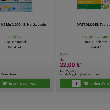
:
Hierüber lassen sich Informationen über die Art und Weise der
t deren Hilfe wir unsere Website weiter für Sie optimieren könne
 auch die Werbung auf Drittseiten möglichst relevant für Sie zu 
 K2 Mg 2.000 I.E. Hartkapseln
DYSTOLOGES Tablet
aten hierfür teilweise an Dritte wie z.B. Google oder soziale Me
Cefak KG
Dr. Loges + Co. Gmb
100
St
Hartkapseln
100
St
Tabletten
15194174
12346471
Nur:
¹
22,00 €
¹
AVP
:
27,50 €
²
gl. Versandkosten
inkl. MwSt. ggf. zzgl. Versandkosten
In den Warenkorb
In den Ware