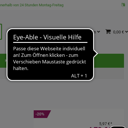
innerhalb von 24 Stunden Montag-Freitag
Katalog
Anmelden
0,00 €
e
Kontakt
-20%
5,97 €
²