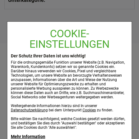
COOKIE-
EINSTELLUNGEN
Der Schutz Ihrer Daten ist uns wichtig!
Kundenservice:
Apotheke:
Über uns:
Für die ordnungsgemäße Funktion unserer Website (z.B. Navigation,
Versandkosten
Individuelle Beratung
Unternehmen
Warenkorb, Kundenkonto) setzen wir so genannte Cookies ein.
Darüber hinaus verwenden wir Cookies, Pixel und vergleichbare
Zahlungsarten
Labo Life
Technologien, um unsere Website an bevorzugte Verhaltensweisen
Kontakt
Übersicht:
anzupassen, Informationen über die Art und Weise der Nutzung
unserer Website für Optimierungszwecke zu erhalten und
Faxformulare
Kataloge:
Sitemap
personalisierte Werbung ausspielen zu können. Zu Werbezwecke
Online-Katalog
können diese Daten auch an Dritte, wie z.B. Suchmaschinenanbieter,
Social Networks oder Werbeagenturen weitergegeben werden.
Katalog anfordern
Service:
Katalog
Weitergehende Informationen hierzu sind In unserer
Datenschutzerklärung
bei dem Unterpunkt
Cookies
zu finden.
Newsletter
Faxformulare
Bitte wählen Sie nachfolgend, welche Cookies gesetzt werden dürfen,
und bestätigen Sie dies durch "Auswahl bestätigen" oder akzeptieren
Rechtliches:
Sie alle Cookies durch "Alle auswählen":
AGB
Mehr Information