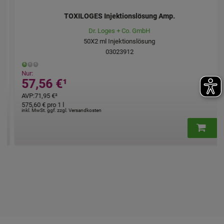
TOXILOGES Injektionslösung Amp.
Dr. Loges + Co. GmbH
50X2
ml
Injektionslösung
03023912
Nur:
57,56 €
¹
AVP
:
71,95 €
²
575,60 €
pro 1 l
inkl. MwSt. ggf. zzgl. Versandkosten