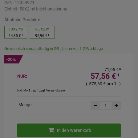
PZN:
12354921
Einheit:
50X2
ml
Injektionslösung
Ähnliche Produkte
10X2 ml
100X2 ml
14,35 €
¹
95,96 €
¹
Gewöhnlich versandfertig in 24h, Lieferzeit 1-2 Werktage
-20%
71,95 €
²
57,56 €
¹
NUR:
(
575,60 €
pro 1 l
)
inkl. MwSt. ggf. zzgl. Versandkosten
Menge:
In den Warenkorb