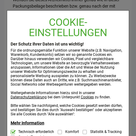
Packungsbeilage beschrieben bzw. genau nach der mit
Ihrem Arzt oder Apotheker getroffenen Absprache an.
COOKIE-
Fragen Sie bei Ihrem Arzt oder Apotheker nach, wenn Sie
sich nicht sicher sind.
EINSTELLUNGEN
Falls nicht anders verordnet, ist die übliche Dosis für
Der Schutz Ihrer Daten ist uns wichtig!
Erwachsene und Jugendliche ab 12 Jahren:
Für die ordnungsgemäße Funktion unserer Website (z.B. Navigation,
3-mal pro Woche je 1 Ampulle s.c., i.m. oder i.v. In schweren
Warenkorb, Kundenkonto) setzen wir so genannte Cookies ein.
Fällen täglich 1 Ampulle. Bei Besserung der Beschwerden
Darüber hinaus verwenden wir Cookies, Pixel und vergleichbare
Technologien, um unsere Website an bevorzugte Verhaltensweisen
ist die Häufigkeit der Anwendung zu reduzieren. Hinweis:
anzupassen, Informationen über die Art und Weise der Nutzung
Bei anhaltenden Verstimmungszuständen und
unserer Website für Optimierungszwecke zu erhalten und
personalisierte Werbung ausspielen zu können. Zu Werbezwecke
körperlichen Beschwerden ist ein Arzt aufzusuchen.
können diese Daten auch an Dritte, wie z.B. Suchmaschinenanbieter,
Social Networks oder Werbeagenturen weitergegeben werden.
Dauer der Anwendung:
Weitergehende Informationen hierzu sind In unserer
Ihr Arzt entscheidet, wie lange Sie dystoLoges
Datenschutzerklärung
bei dem Unterpunkt
Cookies
zu finden.
Injektionslösung anwenden. Auch homöopathische
Bitte wählen Sie nachfolgend, welche Cookies gesetzt werden dürfen,
Arzneimittel sollten ohne ärztlichen Rat nicht über längere
und bestätigen Sie dies durch "Auswahl bestätigen" oder akzeptieren
Sie alle Cookies durch "Alle auswählen":
Zeit angewendet werden.
Mehr Information
Wenn Sie eine größere Menge von dystoLoges
Technisch Notwendig:
Technisch erforderlich
Komfort
Statistik & Tracking
Hierbei handelt es sich um Cookies, die für
Injektionslösung angewendet haben, als Sie sollten: