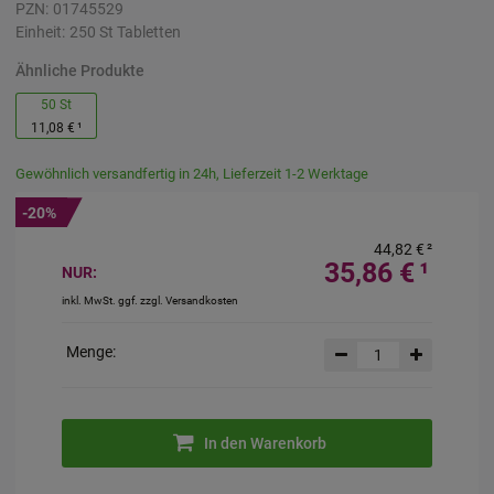
PZN:
01745529
Einheit:
250
St
Tabletten
Ähnliche Produkte
50 St
11,08 €
¹
Gewöhnlich versandfertig in 24h, Lieferzeit 1-2 Werktage
-20%
44,82 €
²
35,86 €
¹
NUR:
inkl. MwSt. ggf. zzgl. Versandkosten
Menge:
In den Warenkorb