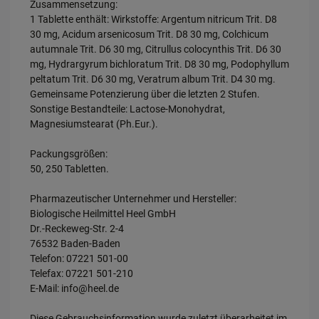
Zusammensetzung:
1 Tablette enthält: Wirkstoffe: Argentum nitricum Trit. D8
30 mg, Acidum arsenicosum Trit. D8 30 mg, Colchicum
autumnale Trit. D6 30 mg, Citrullus colocynthis Trit. D6 30
mg, Hydrargyrum bichloratum Trit. D8 30 mg, Podophyllum
peltatum Trit. D6 30 mg, Veratrum album Trit. D4 30 mg.
Gemeinsame Potenzierung über die letzten 2 Stufen.
Sonstige Bestandteile: Lactose-Monohydrat,
Magnesiumstearat (Ph.Eur.).
Packungsgrößen:
50, 250 Tabletten.
Pharmazeutischer Unternehmer und Hersteller:
Biologische Heilmittel Heel GmbH
Dr.-Reckeweg-Str. 2-4
76532 Baden-Baden
Telefon: 07221 501-00
Telefax: 07221 501-210
E-Mail: info@heel.de
Diese Gebrauchsinformation wurde zuletzt überarbeitet im