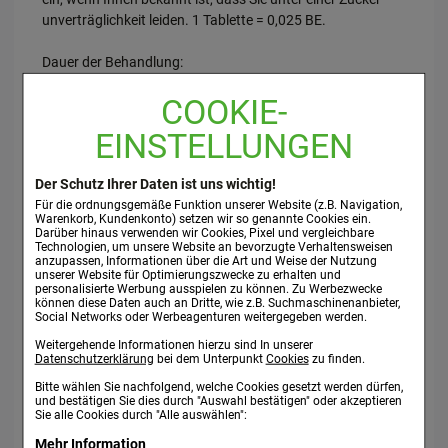
unverträglichkeit leiden. 1 Tablette = 0,025 BE.
Dauer der Behandlung:
Auch homöopathische Arzneimittel sollten ohne ärztlichen
COOKIE-
Rat nicht über längere Zeit angewendet werden.
EINSTELLUNGEN
Hinweise für die Anwendung:
Nehmen Sie nicht die doppelte Dosis ein, wenn Sie die
Der Schutz Ihrer Daten ist uns wichtig!
vorherige Einnahme vergessen haben. Wenn Sie weitere
Für die ordnungsgemäße Funktion unserer Website (z.B. Navigation,
Fragen zur Anwendung des Arzneimittels haben, fragen Sie
Warenkorb, Kundenkonto) setzen wir so genannte Cookies ein.
Ihren Arzt oder Apotheker.
Darüber hinaus verwenden wir Cookies, Pixel und vergleichbare
Technologien, um unsere Website an bevorzugte Verhaltensweisen
anzupassen, Informationen über die Art und Weise der Nutzung
Nebenwirkungen:
unserer Website für Optimierungszwecke zu erhalten und
personalisierte Werbung ausspielen zu können. Zu Werbezwecke
Nach Anwendung kann verstärkt Speichelfluss
können diese Daten auch an Dritte, wie z.B. Suchmaschinenanbieter,
auftreten%%% das Mittel ist dann abzusetzen. Aufgrund
Social Networks oder Werbeagenturen weitergegeben werden.
des enthaltenen homöopathischen Wirkstoffes
Weitergehende Informationen hierzu sind In unserer
Hydrargyrum bichloratum (Quecksilber) können
Datenschutzerklärung
bei dem Unterpunkt
Cookies
zu finden.
gelegentlich allergische Reaktionen auftreten. In diesem
Bitte wählen Sie nachfolgend, welche Cookies gesetzt werden dürfen,
Fall ist das Arzneimittel abzusetzen und ein Arzt
und bestätigen Sie dies durch "Auswahl bestätigen" oder akzeptieren
Sie alle Cookies durch "Alle auswählen":
aufzusuchen. Hinweis: Bei der Anwendung von
homöopathischen Arzneimitteln können sich vorhandene
Mehr Information