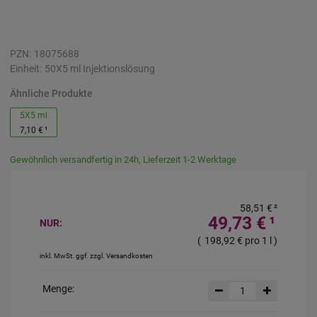
PZN:
18075688
Einheit:
50X5
ml
Injektionslösung
Ähnliche Produkte
5X5 ml
7,10 €
¹
Gewöhnlich versandfertig in 24h, Lieferzeit 1-2 Werktage
58,51 €
²
49,73 €
¹
NUR:
(
198,92 €
pro 1 l
)
inkl. MwSt. ggf. zzgl. Versandkosten
Menge: