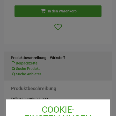
In den Warenkorb
Produktbeschreibung
Wirkstoff
Beipackzettel
Suche Produkt
Suche Anbieter
Produktbeschreibung
Früher Vitamin C 1.000
COOKIE-
Vitamin-C-Hochdosis-Injektionslösung für ein starkes
Immunsystem