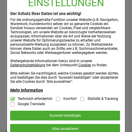
EINSTELLUNGEN
Zur Vorbeugung und Therapie von Vitamin C-Mangel.
Der Schutz Ihrer Daten ist uns wichtig!
Vitamin C dient dem Körper zum Beispiel als Antioxidans
Für die ordnungsgemäße Funktion unserer Website (z.B. Navigation,
und hat Einfluss auf die normale Funktion des
Warenkorb, Kundenkonto) setzen wir so genannte Cookies ein.
Darüber hinaus verwenden wir Cookies, Pixel und vergleichbare
Immunsystems. Dies kann bei einem Mangel an Vitamin C
Technologien, um unsere Website an bevorzugte Verhaltensweisen
beeinträchtigt sein, so dass der Körper anfälliger für
anzupassen, Informationen über die Art und Weise der Nutzung
unserer Website für Optimierungszwecke zu erhalten und
Infekte wird. Eine intravenöse (i.v.) Gabe ist durchaus
personalisierte Werbung ausspielen zu können. Zu Werbezwecke
sinnvoll. Sie erreicht sofort und in vollem Umfang den
können diese Daten auch an Dritte, wie z.B. Suchmaschinenanbieter,
Social Networks oder Werbeagenturen weitergegeben werden.
Blutkreislauf.
Weitergehende Informationen hierzu sind In unserer
Datenschutzerklärung
bei dem Unterpunkt
Cookies
zu finden.
• Hochdosiert: 1.000 mg Vitamin C pro Ampulle
• Gelangt direkt in den Blutkreislauf und erreicht schnell
Bitte wählen Sie nachfolgend, welche Cookies gesetzt werden dürfen,
und bestätigen Sie dies durch "Auswahl bestätigen" oder akzeptieren
den Wirkort
Sie alle Cookies durch "Alle auswählen":
• Vegan
Mehr Information
Wirkstoff
Technisch Notwendig:
Technisch erforderlich
Komfort
Statistik & Tracking
Hierbei handelt es sich um Cookies, die für
die Grundfunktionen unserer Website notwendig sind (z.B. Navigation,
Google Translate
Warenkorb, Kundenkonto), weshalb auf diese nicht verzichtet werden
Ascorbinsäure (Vitamin C)
kann.
Auswahl bestätigen
Komfort:
Diese Cookies werden genutzt um das Einkaufserlebnis
noch ansprechender zu gestalten, beispielsweise für die
Alles akzeptieren
Wiedererkennung des Besuchers oder unsere Seite an bevorzugte