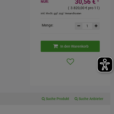
30,56 €
¹
NUR:
(
3.820,00 €
pro 1 l
)
inkl. MwSt. ggf. zzgl. Versandkosten
Menge:
In den Warenkorb
Suche Produkt
Suche Anbieter