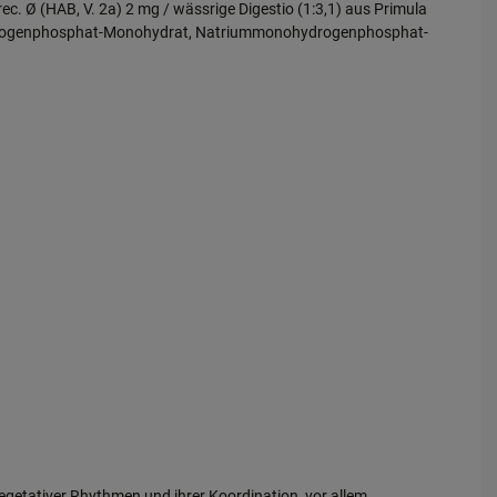
ec. Ø (HAB, V. 2a) 2 mg / wässrige Digestio (1:3,1) aus Primula
umdihydrogenphosphat-Monohydrat, Natriummonohydrogenphosphat-
tativer Rhythmen und ihrer Koordination, vor allem