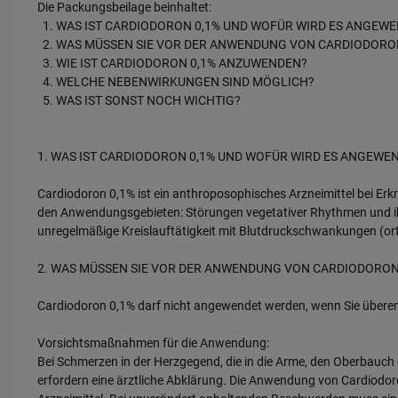
Die Packungsbeilage beinhaltet:
WAS IST CARDIODORON 0,1% UND WOFÜR WIRD ES ANGEW
WAS MÜSSEN SIE VOR DER ANWENDUNG VON CARDIODORO
WIE IST CARDIODORON 0,1% ANZUWENDEN?
WELCHE NEBENWIRKUNGEN SIND MÖGLICH?
WAS IST SONST NOCH WICHTIG?
1. WAS IST CARDIODORON 0,1% UND WOFÜR WIRD ES ANGEWE
Cardiodoron 0,1% ist ein anthroposophisches Arzneimittel bei 
den Anwendungsgebieten: Störungen vegetativer Rhythmen und i
unregelmäßige Kreislauftätigkeit mit Blutdruckschwankungen (ort
2. WAS MÜSSEN SIE VOR DER ANWENDUNG VON CARDIODORON
Cardiodoron 0,1% darf nicht angewendet werden, wenn Sie überemp
Vorsichtsmaßnahmen für die Anwendung:
Bei Schmerzen in der Herzgegend, die in die Arme, den Oberbauch 
erfordern eine ärztliche Abklärung. Die Anwendung von Cardiodoro