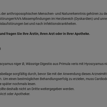
er anthroposophischen Menschen- und Naturerkenntnis gehören zu de
fstörungen%%% Missempfindungen im Herzbereich (Dyskardien) und unreg
eislaufstörungen bei und nach Infektionskrankheiten.
 fragen Sie Ihre Ärztin, Ihren Arzt oder in Ihrer Apotheke.
R
cyamus niger Ø, Wässrige Digestio aus Primula veris mit Hyoscyamus ni
ngsbeilage sorgfältig durch, bevor Sie mit der Anwendung dieses Arzneimitt
tlich. Um einen bestmöglichen Behandlungserfolg zu erzielen, muss Cardi
se später nochmals lesen.
ollte deshalb nicht an Dritte weitergegeben werden.
 Arzt oder Apotheker.