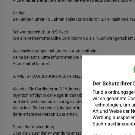
Arzneimittel. Bei unverändert anhaltenden Beschwerden muss ein
Kinder:
Bei Kindern unter 12 Jahren sollte Cardiodoron 0,1% Injektionsl
Schwangerschaft und Stillzeit:
Wie alle Arzneimittel sollte Cardiodoron 0,1% in Schwangerschaft
Wechselwirkungen mit anderen Arzneimitteln:
Keine bekannt. Bitte informieren Sie Ihren Arzt oder Apotheker,
Arzneimittel handelt.
3. WIE IST CARDIODORON 0,1% ANZUWENDEN?
Der Schutz Ihrer 
Wenden Sie Cardiodoron 0,1% immer genau nach der Anweisung Ihres 
Für die ordnungsge
Injektion erfolgt in der Regel in den Oberschenkel oder die Obera
wir so genannte Coo
und die Injektionsnadel schräg einstechen. Den Spritzenstempel leic
Technologien, um u
Wenn kein Blut erscheint, langsam injizieren, anschließend die Nad
Art und Weise der N
darin erfahrene Person zu erlernen.
Werbung ausspielen 
Suchmaschinenanbie
Dauer der Anwendung:
Über die Dauer der Anwendung entscheidet der behandelnde Arzt.