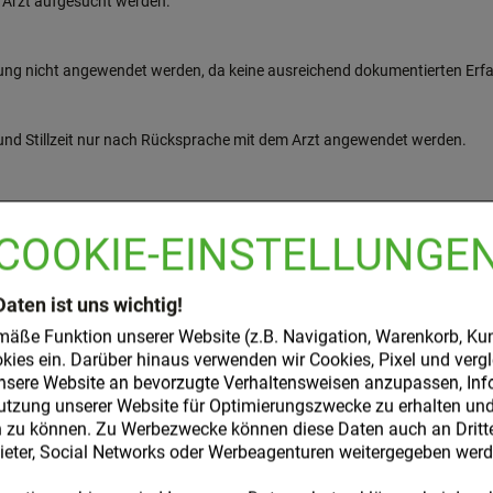
 Arzt aufgesucht werden.
ösung nicht angewendet werden, da keine ausreichend dokumentierten Erf
 und Stillzeit nur nach Rücksprache mit dem Arzt angewendet werden.
 wenn Sie andere Arzneimittel anwenden bzw. vor kurzem angewendet haben
COOKIE-EINSTELLUNGE
Daten ist uns wichtig!
Arztes an. Falls vom Arzt nicht anders verordnet, ist die übliche Dosis
mäße Funktion unserer Website (z.B. Navigation, Warenkorb, Ku
rmaußenseite bzw. in die Bauchregion. Nach Säuberung der Einstichstelle 
kies ein. Darüber hinaus verwenden wir Cookies, Pixel und verg
ht zurückziehen. Sollte Blut erscheinen, wurde ein Blutgefäß getroffen. Di
nsere Website an bevorzugte Verhaltensweisen anzupassen, Inf
el herausziehen und auf die Einstichstelle kurz mit einem Tupfer drücken. 
utzung unserer Website für Optimierungszwecke zu erhalten und 
zu können. Zu Werbezwecke können diese Daten auch an Dritte,
ter, Social Networks oder Werbeagenturen weitergegeben werd