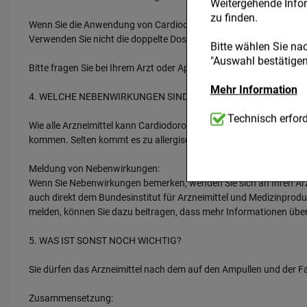
Weitergehende Infor
zu finden.
Wenn Sie die Anwendung von Cardiodoron 0,1% vergessen haben:
Verwenden Sie nicht die doppelte Dosis, wenn Sie die vorherige 
Bitte wählen Sie na
"Auswahl bestätigen"
Bitte fragen Sie bei Ihrem Arzt oder Apotheker nach, wenn Sie sich
Mehr Information
4. WELCHE NEBENWIRKUNGEN SIND MÖGLICH?
Technisch Notwend
Technisch erford
Wie alle Arzneimittel kann Cardiodoron 0,1% Nebenwirkungen haben
notwendig sind (z.B
kommen. Selten kommt es zu allergischen Reaktionen der Haut, d
kann.
Meldung von Nebenwirkungen:
Komfort:
Diese Cook
Wenn Sie Nebenwirkungen bemerken, wenden Sie sich an Ihren Arzt
beispielsweise für 
auch direkt dem Bundesinstitut für Arzneimittel und Medizinprod
Verhaltensweisen (z
melden, können Sie dazu beitragen, dass mehr Informationen über d
Ihre Bedürfnisse zu
5. WAS IST SONST NOCH WICHTIG?
Statistik & Tracking
Website sammeln, mi
Sie dürfen das Arzneimittel nach dem auf den Ampullen und der
unserer Website aber
beachten Sie, dass D
Zusammensetzung:
werden.