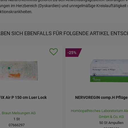
 im Herzbereich (Dyskardien) und unregelmäßige Kreislauftätigkeit 
ektionskrankheiten.
ABEN SICH EBENFALLS FÜR FOLGENDE ARTIKEL ENTSC
-25%
IX Air P 150 cm Luer Lock
NERVOREGIN comp.H Pflüge
Homöopathisches Laboratorium Ale
. Braun Melsungen AG
GmbH & Co. KG
1
St
50
St
Ampullen
07666297