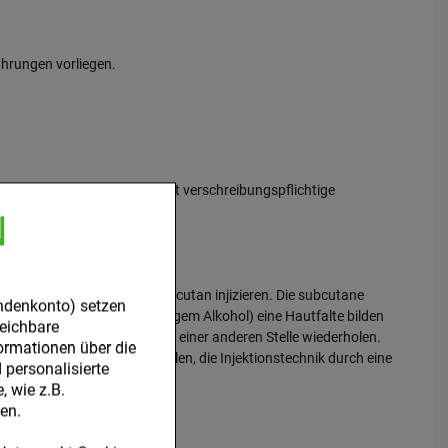
ahrungen vorliegen.
, auch wenn es sich um nicht verschreibungspflichtige
N
: 2 mal wöchentlich 1 ml subcutan injizieren. Die subcutane
ndenkonto) setzen
(z.B. durch Abreiben mit 70%igem Alkohol) eine Hautfalte bilden
leichbare
e Injektion in diesem Fall an einer anderen Stelle wiederholen.
ormationen über die
Es wird in jedem Fall empfohlen, die Injektionstechnik durch eine
personalisierte
 wie z.B.
en.