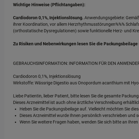
Wichtige Hinweise (Pflichtangaben):
Cardiodoron 0,1%, Injektionslösung.
Anwendungsgebiete: Gemäß d
ihrer Koordination, vor allem Herzrhythmusstörungen%%% Schla
(orthostatische Dysregulationen) sowie funktionelle Herz- und Kr
Zu Risiken und Nebenwirkungen lesen Sie die Packungsbeilage und
GEBRAUCHSINFORMATION: INFORMATION FÜR DEN ANWENDE
Cardiodoron 0,1%, Injektionslösung
Wirkstoffe: Wässrige Digestio aus Onopordum acanthium mit Hyos
Liebe Patientin, lieber Patient, bitte lesen Sie die gesamte Packu
Dieses Arzneimittel ist auch ohne ärztliche Verschreibung erhäl
Heben Sie die Packungsbeilage auf. Vielleicht möchten Sie die
Dieses Arzneimittel wurde Ihnen persönlich verschrieben und s
Wenn Sie weitere Fragen haben, wenden Sie sich bitte an Ihren