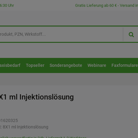
6:30 Uhr
Gratis Lieferung ab 60 € - Versand 
axisbedarf
Topseller
Sonderangebote
Webinare
Faxformular
X1 ml
Injektionslösung
01620325
t:
8X1
ml
Injektionslösung