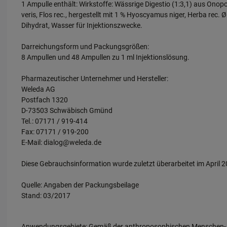
1 Ampulle enthält: Wirkstoffe: Wässrige Digestio (1:3,1) aus Onop
veris, Flos rec., hergestellt mit 1 % Hyoscyamus niger, Herba r
Dihydrat, Wasser für Injektionszwecke.
Darreichungsform und Packungsgrößen:
8 Ampullen und 48 Ampullen zu 1 ml Injektionslösung.
Pharmazeutischer Unternehmer und Hersteller:
Weleda AG
Postfach 1320
D-73503 Schwäbisch Gmünd
Tel.: 07171 / 919-414
Fax: 07171 / 919-200
E-Mail: dialog@weleda.de
Diese Gebrauchsinformation wurde zuletzt überarbeitet im April 2
Quelle: Angaben der Packungsbeilage
Stand: 03/2017
Anwendungsgebiete: Gemäß der anthroposophischen Menschen- un