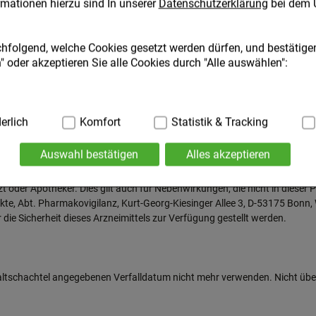
mationen hierzu sind In unserer
Datenschutzerklärung
bei dem 
Anwendung vergessen haben.
chfolgend, welche Cookies gesetzt werden dürfen, und bestätigen
 oder akzeptieren Sie alle Cookies durch "Alle auswählen":
 bei der Anwendung dieses Arzneimittels nicht ganz sicher sind.
ig:
erlich
Hierbei handelt es sich um Cookies, die für die Grundfunktio
Komfort
Statistik & Tracking
, die aber nicht bei jedem auftreten müssen. Gelegentlich kann es zu fl
. Navigation, Warenkorb, Kundenkonto), weshalb auf diese nicht
ie nach Absetzen spontan abklingen.
Auswahl bestätigen
Alles akzeptieren
ies werden genutzt um das Einkaufserlebnis noch ansprechende
 oder Apotheker. Dies gilt auch für Nebenwirkungen, die nicht in dies
die Wiedererkennung des Besuchers oder unsere Seite an bevorz
ukte, Abt. Pharmakovigilanz, Kurt-Georg-Kiesinger Allee 3, D-53175 Bo
.B. Spracheinstellung) anzupassen. Komfort-Cookies ermöglich
ie Sicherheit dieses Arzneimittels zur Verfügung gestellt werden.
geschrittene Inhalte anzuzeigen und unser Partnerprogramm zu 
:
Hierüber lassen sich Informationen über die Art und Weise der
t deren Hilfe wir unsere Website weiter für Sie optimieren könne
 Faltschachtel angegebenen Verfalldatum nicht mehr verwenden. Nicht 
 auch die Werbung auf Drittseiten möglichst relevant für Sie zu 
aten hierfür teilweise an Dritte wie z.B. Google oder soziale Me