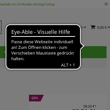
innerhalb von 24 Stunden Montag-Freitag
Katalog
Anmelden
0,00 €
e
Kontakt
-20%
38,20 €
²