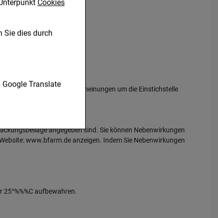
Unterpunkt
Cookies
 Sie dies durch
nen unserer Website
Google Translate
üchtigen, harmlosen Reizerscheinungen um die Einstichstelle
 verzichtet werden
r zu gestalten,
er Packungsbeilage angegeben sind. Sie können Nebenwirkungen
ugte
nn, Website: www.bfarm.de anzeigen. Indem Sie Nebenwirkungen
en es uns auch auf
betreiben.
 Nutzung unserer
n, den Inhalt auf
über 25°%%%C aufbewahren.
gestalten. Bitte
dien übertragen