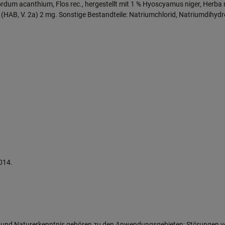
ordum acanthium, Flos rec., hergestellt mit 1 % Hyoscyamus niger, Herba r
ec. Ø (HAB, V. 2a) 2 mg. Sonstige Bestandteile: Natriumchlorid, Natri
014.
d Naturerkenntnis gehören zu den Anwendungsgebieten: Störungen vege