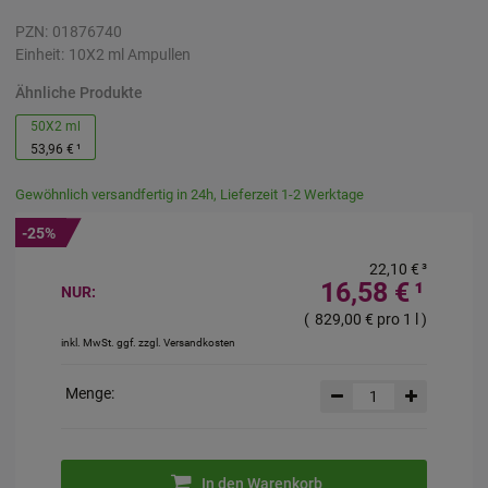
PZN:
01876740
Einheit:
10X2
ml
Ampullen
Ähnliche Produkte
50X2 ml
53,96 €
¹
Gewöhnlich versandfertig in 24h, Lieferzeit 1-2 Werktage
-25%
22,10 €
³
16,58 €
¹
NUR:
(
829,00 €
pro 1 l
)
inkl. MwSt. ggf. zzgl. Versandkosten
Menge:
In den Warenkorb