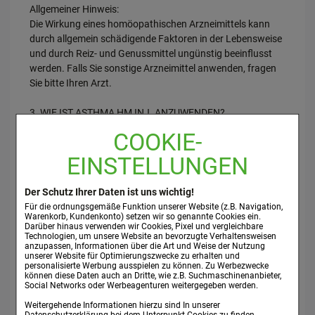
Allgemeiner Hinweis:
Die Wirkung eines homöopathischen Arzneimittels kann
durch allgemein schädigende Faktoren in der Lebensweise
und durch Reiz- und Genussmittel ungünstig beeinflusst
werden. Falls Sie sonstige Arzneimittel anwenden, fragen
Sie bitte Ihren Arzt.
3. WIE IST ASTHMA HM INJ. ANZUWENDEN?
COOKIE-
Die folgenden Angaben gelten für Erwachsene und
Jugendliche ab 12 Jahren, soweit das Arzneimittel nicht
EINSTELLUNGEN
anders verordnet wurde:
Bei akuten Zuständen bis zu 3 x täglich 1 Ampulle bzw. bei
Der Schutz Ihrer Daten ist uns wichtig!
chronischen Verlaufsformen 1 x täglich 1 Ampulle
Für die ordnungsgemäße Funktion unserer Website (z.B. Navigation,
intravenös oder intramuskulär injizieren.
Warenkorb, Kundenkonto) setzen wir so genannte Cookies ein.
Darüber hinaus verwenden wir Cookies, Pixel und vergleichbare
Technologien, um unsere Website an bevorzugte Verhaltensweisen
Auch homöopathische Arzneimittel sollten ohne ärztlichen
anzupassen, Informationen über die Art und Weise der Nutzung
unserer Website für Optimierungszwecke zu erhalten und
Rat nicht über längere Zeit angewendet werden.
personalisierte Werbung ausspielen zu können. Zu Werbezwecke
können diese Daten auch an Dritte, wie z.B. Suchmaschinenanbieter,
Social Networks oder Werbeagenturen weitergegeben werden.
4. WELCHE NEBENWIRKUNGEN SIND MÖGLICH?
Weitergehende Informationen hierzu sind In unserer
Datenschutzerklärung
bei dem Unterpunkt
Cookies
zu finden.