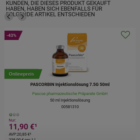
KUNDEN, DIE DIESES PRODUKT GEKAUFT
HABEN, HABEN SICH EBENFALLS FÜR
FOLGENDE ARTIKEL ENTSCHIEDEN
-43%
Onlinepreis
PASCORBIN Injektionslösung 7.5G 50ml
Pascoe pharmazeutische Präparate GmbH
50
ml
Injektionslösung
00581310
Nur:
11,90 €
¹
AVP
:
20,85 €
²
238,00 €
pro 1 l