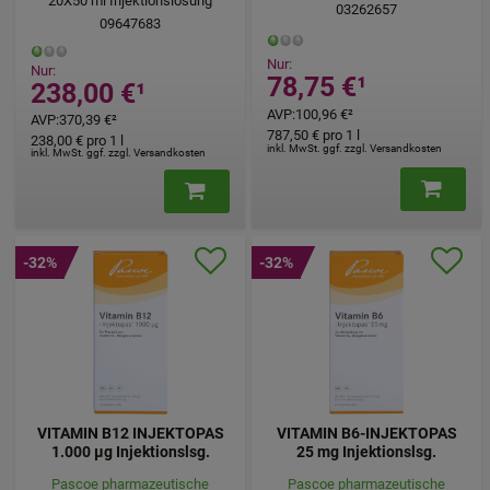
20X50
ml
Injektionslösung
03262657
09647683
Nur:
Nur:
78,75 €
¹
238,00 €
¹
AVP
:
100,96 €
²
AVP
:
370,39 €
²
787,50 €
pro 1 l
238,00 €
pro 1 l
inkl. MwSt. ggf. zzgl. Versandkosten
inkl. MwSt. ggf. zzgl. Versandkosten
-32%
-32%
VITAMIN B12 INJEKTOPAS
VITAMIN B6-INJEKTOPAS
1.000 µg Injektionslsg.
25 mg Injektionslsg.
Pascoe pharmazeutische
Pascoe pharmazeutische