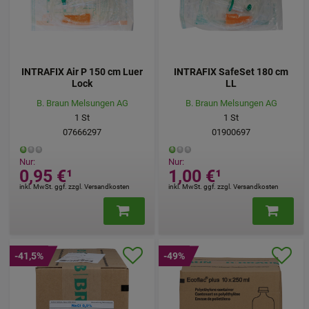
INTRAFIX Air P 150 cm Luer
INTRAFIX SafeSet 180 cm
Lock
LL
B. Braun Melsungen AG
B. Braun Melsungen AG
1
St
1
St
07666297
01900697
Nur:
Nur:
0,95 €
¹
1,00 €
¹
inkl. MwSt. ggf. zzgl. Versandkosten
inkl. MwSt. ggf. zzgl. Versandkosten
-41,5%
-49%