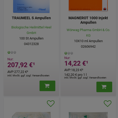
TRAUMEEL S Ampullen
MAGNEROT 1000 Injekt
Ampullen
Biologische Heilmittel Heel
Wörwag Pharma GmbH & Co.
GmbH
KG
100
St
Ampullen
10X10
ml
Ampullen
04312328
02606942
Nur:
Nur:
14,22 €
¹
207,92 €
¹
AVP
:
18,23 €
²
AVP
:
277,22 €
²
142,20 €
pro 1 l
inkl. MwSt. ggf. zzgl. Versandkosten
inkl. MwSt. ggf. zzgl. Versandkosten