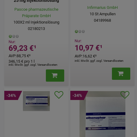
25 mg Injektionslösung
Infirmarius GmbH
Pascoe pharmazeutische
10
St
Ampullen
Präparate GmbH
04189968
100X2
ml
Injektionslösung
02180213
Nur:
Nur:
10,97 €
¹
69,23 €
¹
AVP
:
88,75 €
²
AVP
:
16,62 €
²
346,15 €
pro 1 l
inkl. MwSt. ggf. zzgl. Versandkosten
inkl. MwSt. ggf. zzgl. Versandkosten
-34%
-34%