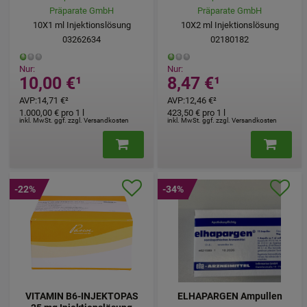
Präparate GmbH
Präparate GmbH
10X1
ml
Injektionslösung
10X2
ml
Injektionslösung
03262634
02180182
Nur:
Nur:
10,00 €
¹
8,47 €
¹
AVP
:
14,71 €
²
AVP
:
12,46 €
²
1.000,00 €
pro 1 l
423,50 €
pro 1 l
inkl. MwSt. ggf. zzgl. Versandkosten
inkl. MwSt. ggf. zzgl. Versandkosten
-22%
-34%
VITAMIN B6-INJEKTOPAS
ELHAPARGEN Ampullen