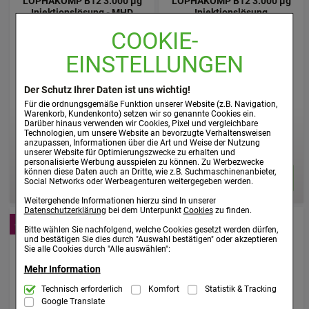
LOPHAKOMP B12 3.000 µg
LOPHAKOMP B12 3.000 µg
Injektionslösung - MHD
Injektionslösung
11/26 -
COOKIE-
Köhler Pharma GmbH
Köhler Pharma GmbH
50X2
ml
Injektionslösung
EINSTELLUNGEN
100X2
ml
Injektionslösung
01293263
04777530
Der Schutz Ihrer Daten ist uns wichtig!
Nur:
Nur:
Für die ordnungsgemäße Funktion unserer Website (z.B. Navigation,
56,82 €
¹
74,31 €
¹
Warenkorb, Kundenkonto) setzen wir so genannte Cookies ein.
Darüber hinaus verwenden wir Cookies, Pixel und vergleichbare
AVP
:
71,02 €
²
Technologien, um unsere Website an bevorzugte Verhaltensweisen
AVP
:
119,86 €
²
anzupassen, Informationen über die Art und Weise der Nutzung
568,20 €
pro 1 l
371,55 €
pro 1 l
unserer Website für Optimierungszwecke zu erhalten und
inkl. MwSt. ggf. zzgl. Versandkosten
inkl. MwSt. ggf. zzgl. Versandkosten
personalisierte Werbung ausspielen zu können. Zu Werbezwecke
können diese Daten auch an Dritte, wie z.B. Suchmaschinenanbieter,
Social Networks oder Werbeagenturen weitergegeben werden.
Weitergehende Informationen hierzu sind In unserer
Datenschutzerklärung
bei dem Unterpunkt
Cookies
zu finden.
-20%
-20%
Bitte wählen Sie nachfolgend, welche Cookies gesetzt werden dürfen,
und bestätigen Sie dies durch "Auswahl bestätigen" oder akzeptieren
Sie alle Cookies durch "Alle auswählen":
Mehr Information
Technisch Notwendig:
Technisch erforderlich
Komfort
Statistik & Tracking
Hierbei handelt es sich um Cookies, die für
die Grundfunktionen unserer Website notwendig sind (z.B. Navigation,
Google Translate