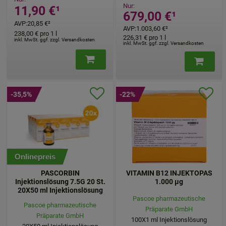
Nur:
11,90 €
¹
679,00 €
¹
AVP
:
20,85 €
²
AVP
:
1.003,60 €
²
238,00 €
pro 1 l
226,31 €
pro 1 l
inkl. MwSt. ggf. zzgl. Versandkosten
inkl. MwSt. ggf. zzgl. Versandkosten
-35,5%
-22%
Onlinepreis
PASCORBIN
VITAMIN B12 INJEKTOPAS
Injektionslösung 7.5G 20 St.
1.000 µg
20X50 ml Injektionslösung
Pascoe pharmazeutische
Pascoe pharmazeutische
Präparate GmbH
Präparate GmbH
100X1
ml
Injektionslösung