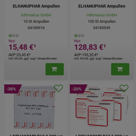
ELHANUPHAR Ampullen
ELHANUPHAR Ampullen
Infirmarius GmbH
Infirmarius GmbH
10
St
Ampullen
100
St
Ampullen
04189916
04189939
Nur:
Nur:
15,48 €
¹
128,83 €
¹
AVP
:
23,45 €
²
AVP
:
195,20 €
²
inkl. MwSt. ggf. zzgl. Versandkosten
inkl. MwSt. ggf. zzgl. Versandkosten
-38%
-20%