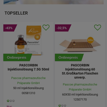
TOPSELLER
-43%
-32,5%
Onlinepreis
Onlinepreis
PASCORBIN
PASCORBIN
Injektionslösung 7.5G 50ml
Injektionslösung 60
St.Großkarton Flaschen
unverp.
Pascoe pharmazeutische
Präparate GmbH
Pascoe pharmazeutische
50
ml
Injektionslösung
Präparate GmbH
00581310
60X50
ml
Injektionslösung
12507170
Nur: