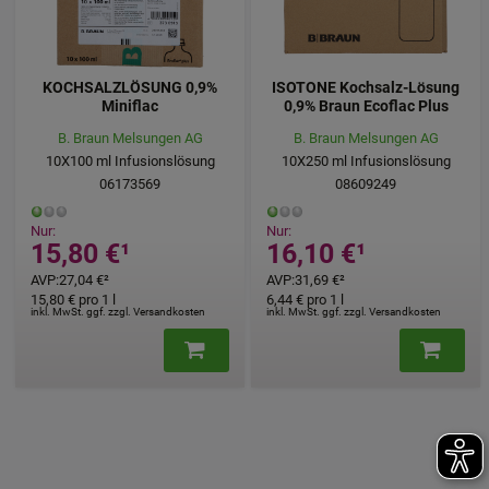
KOCHSALZLÖSUNG 0,9%
ISOTONE Kochsalz-Lösung
Miniflac
0,9% Braun Ecoflac Plus
B. Braun Melsungen AG
B. Braun Melsungen AG
10X100
ml
Infusionslösung
10X250
ml
Infusionslösung
06173569
08609249
Nur:
Nur:
15,80 €
¹
16,10 €
¹
AVP
:
27,04 €
²
AVP
:
31,69 €
²
15,80 €
pro 1 l
6,44 €
pro 1 l
inkl. MwSt. ggf. zzgl. Versandkosten
inkl. MwSt. ggf. zzgl. Versandkosten