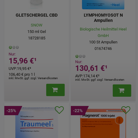
GLETSCHERGEL CBD
LYMPHOMYOSOT N
Ampullen
SNOW
Biologische Heilmittel Heel
150
ml
Gel
GmbH
18728185
100
St
Ampullen
01674746
Nur:
15,96 €
¹
Nur:
130,61 €
¹
UVP
:
19,95 €
³
106,40 €
pro 1 l
AVP
:
174,14 €
²
inkl. MwSt. ggf. zzgl. Versandkosten
inkl. MwSt. ggf. zzgl. Versandkosten
-25%
-22%