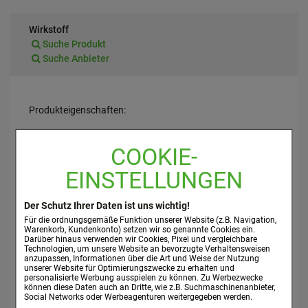
Wirkstoff
Suche Produkt
Suche Anbieter
Produkteigenschaften:
Tourniquet
COOKIE-
Staugurt, unsteril
EINSTELLUNGEN
Textilgurt für die Stauung von Gefäßen zum Zweck der
venösen Blutentnahme:
Der Schutz Ihrer Daten ist uns wichtig!
Nicht wiederverwendbar.
Für die ordnungsgemäße Funktion unserer Website (z.B. Navigation,
Nicht resterilisierbar.
Warenkorb, Kundenkonto) setzen wir so genannte Cookies ein.
Frei von Naturkautschuklatex.
Darüber hinaus verwenden wir Cookies, Pixel und vergleichbare
Technologien, um unsere Website an bevorzugte Verhaltensweisen
DEHP- und PHT-frei.
anzupassen, Informationen über die Art und Weise der Nutzung
unserer Website für Optimierungszwecke zu erhalten und
personalisierte Werbung ausspielen zu können. Zu Werbezwecke
können diese Daten auch an Dritte, wie z.B. Suchmaschinenanbieter,
Quelle: www.asid-bonz.de
Social Networks oder Werbeagenturen weitergegeben werden.