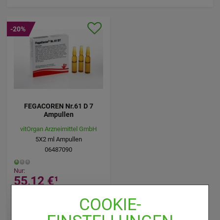
-20%
FEGACOREN Nr.61 D 7
Ampullen
vitOrgan Arzneimittel GmbH
5X2
ml
Ampullen
06487090
Nur:
55,12 €
¹
UVP
:
68,90 €
³
COOKIE-
5.512,00 €
pro 1 l
inkl. MwSt. ggf. zzgl. Versandkosten