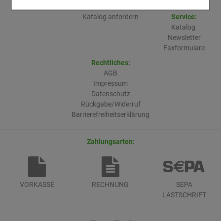
Cookies ermöglichen es uns auch auf Ihre Bedürfnisse zugeschrittene
Online-Katalog
Inhalte anzuzeigen und unser Partnerprogramm zu betreiben.
Katalog anfordern
Service:
Statistik & Tracking:
Katalog
Hierüber lassen sich Informationen über die
Art und Weise der Nutzung unserer Website sammeln, mit deren Hilfe
Newsletter
wir unsere Website weiter für Sie optimieren können, den Inhalt auf
Faxformulare
unserer Website aber auch die Werbung auf Drittseiten möglichst
relevant für Sie zu gestalten. Bitte beachten Sie, dass Daten hierfür
teilweise an Dritte wie z.B. Google oder soziale Medien übertragen
Rechtliches:
werden.
AGB
Impressum
Datenschutz
Rückgabe/Widerruf
Barrierefreiheitserklärung
Zahlungsarten:
VORKASSE
RECHNUNG
SEPA
LASTSCHRIFT