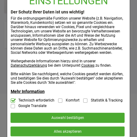
EINSTELLUNGEN
Der Schutz Ihrer Daten ist uns wichtig!
Für die ordnungsgemäße Funktion unserer Website (z.B. Navigation,
Warenkorb, Kundenkonto) setzen wir so genannte Cookies ein.
Darüber hinaus verwenden wir Cookies, Pixel und vergleichbare
Technologien, um unsere Website an bevorzugte Verhaltensweisen
anzupassen, Informationen über die Art und Weise der Nutzung
unserer Website für Optimierungszwecke zu erhalten und
personalisierte Werbung ausspielen zu können. Zu Werbezwecke
können diese Daten auch an Dritte, wie z.B. Suchmaschinenanbieter,
Social Networks oder Werbeagenturen weitergegeben werden.
Weitergehende Informationen hierzu sind In unserer
Datenschutzerklärung
bei dem Unterpunkt
Cookies
zu finden.
Bitte wählen Sie nachfolgend, welche Cookies gesetzt werden dürfen,
und bestätigen Sie dies durch "Auswahl bestätigen" oder akzeptieren
Sie alle Cookies durch "Alle auswählen":
Mehr Information
Technisch Notwendig:
Technisch erforderlich
Komfort
Statistik & Tracking
Hierbei handelt es sich um Cookies, die für
die Grundfunktionen unserer Website notwendig sind (z.B. Navigation,
Google Translate
Kundenservice:
Apotheke:
Über uns:
Warenkorb, Kundenkonto), weshalb auf diese nicht verzichtet werden
kann.
Versandkosten
Individuelle Beratung
Unternehmen
Auswahl bestätigen
Zahlungsarten
Labo Life
Komfort:
Diese Cookies werden genutzt um das Einkaufserlebnis
noch ansprechender zu gestalten, beispielsweise für die
Kontakt
Übersicht:
Alles akzeptieren
Wiedererkennung des Besuchers oder unsere Seite an bevorzugte
Faxformulare
Kataloge:
Sitemap
Verhaltensweisen (z.B. Spracheinstellung) anzupassen. Komfort-