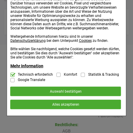
Darüber hinaus verwenden wir Cookies, Pixel und vergleichbare
Technologien, um unsere Website an bevorzugte Verhaltensweisen
anzupassen, Informationen über die Art und Weise der Nutzung
unserer Website für Optimierungszwecke zu erhalten und
personalisierte Werbung ausspielen zu können. Zu Werbezwecke
können diese Daten auch an Dritte, wie z.B. Suchmaschinenanbieter,
Social Networks oder Werbeagenturen weitergegeben werden.
Weitergehende Informationen hierzu sind In unserer
Datenschutzerklärung
bei dem Unterpunkt
Cookies
zu finden.
Bitte wählen Sie nachfolgend, welche Cookies gesetzt werden dürfen,
und bestätigen Sie dies durch "Auswahl bestätigen" oder akzeptieren
Sie alle Cookies durch "Alle auswählen":
Kundenservice:
Apotheke:
Über uns:
Mehr Information
Versandkosten
Individuelle Beratung
Unternehmen
Zahlungsarten
Labo Life
Technisch Notwendig:
Technisch erforderlich
Komfort
Statistik & Tracking
Hierbei handelt es sich um Cookies, die für
Kontakt
Übersicht:
die Grundfunktionen unserer Website notwendig sind (z.B. Navigation,
Google Translate
Warenkorb, Kundenkonto), weshalb auf diese nicht verzichtet werden
Faxformulare
Kataloge:
Sitemap
kann.
Online-Katalog
Auswahl bestätigen
Komfort:
Diese Cookies werden genutzt um das Einkaufserlebnis
Katalog anfordern
Service:
noch ansprechender zu gestalten, beispielsweise für die
Katalog
Alles akzeptieren
Wiedererkennung des Besuchers oder unsere Seite an bevorzugte
Verhaltensweisen (z.B. Spracheinstellung) anzupassen. Komfort-
Newsletter
Cookies ermöglichen es uns auch auf Ihre Bedürfnisse zugeschrittene
Faxformulare
Inhalte anzuzeigen und unser Partnerprogramm zu betreiben.
Rechtliches:
Statistik & Tracking:
Hierüber lassen sich Informationen über die
Art und Weise der Nutzung unserer Website sammeln, mit deren Hilfe
AGB