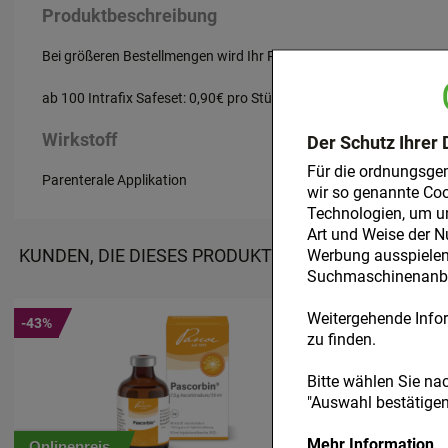
Produktbeschreibung
Bei größeren Bestellmengen wird Ihr Preis automatisch angepass
ab 100 Intrafix Safeset: 0,90€ pro Stück
Wirkstoff
Der Schutz Ihrer 
Für die ordnungsge
Parenterale Applikation
wir so genannte Coo
Technologien, um u
Art und Weise der N
KUNDEN, DIE DIESES PRODUKT GEKAUFT HABEN, H
Werbung ausspielen 
Suchmaschinenanbie
Weitergehende Infor
-43%
-49%
zu finden.
Bitte wählen Sie na
"Auswahl bestätigen"
Mehr Information
Onlinepreis