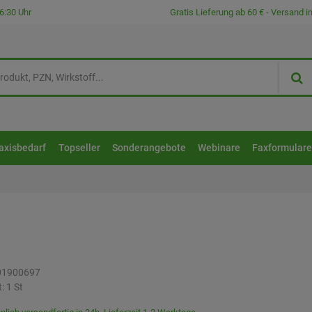
6:30 Uhr
Gratis Lieferung ab 60 € - Versand 
axisbedarf
Topseller
Sonderangebote
Webinare
Faxformular
01900697
t:
1
St