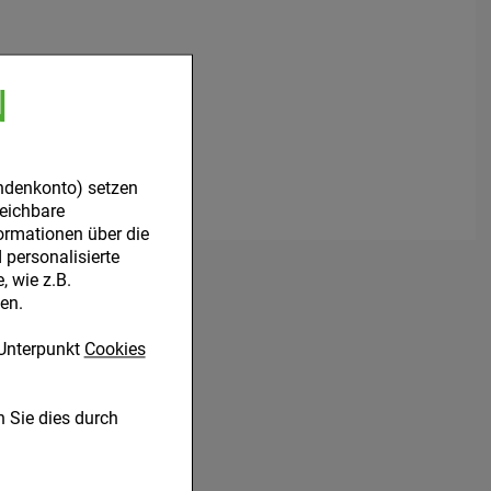
N
ndenkonto) setzen
leichbare
ormationen über die
personalisierte
HIEDEN
 wie z.B.
en.
Unterpunkt
Cookies
 Sie dies durch