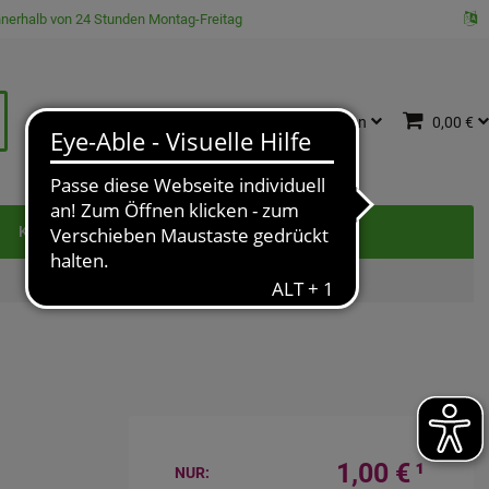
innerhalb von 24 Stunden Montag-Freitag
Katalog
Anmelden
0,00 €
e
Kontakt
1,00 €
¹
NUR: