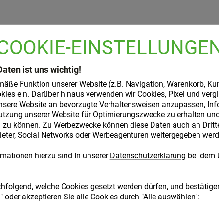
t:
COOKIE-EINSTELLUNGE
Daten ist uns wichtig!
mäße Funktion unserer Website (z.B. Navigation, Warenkorb, Ku
kies ein. Darüber hinaus verwenden wir Cookies, Pixel und verg
nsere Website an bevorzugte Verhaltensweisen anzupassen, Inf
utzung unserer Website für Optimierungszwecke zu erhalten und 
ABEN SICH EBENFALLS FÜR FOLGENDE ARTIKEL ENTSC
zu können. Zu Werbezwecke können diese Daten auch an Dritte,
ter, Social Networks oder Werbeagenturen weitergegeben werd
mationen hierzu sind In unserer
Datenschutzerklärung
bei dem 
-41,5%
chfolgend, welche Cookies gesetzt werden dürfen, und bestätigen
 oder akzeptieren Sie alle Cookies durch "Alle auswählen":