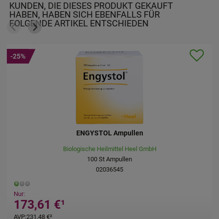
KUNDEN, DIE DIESES PRODUKT GEKAUFT
HABEN, HABEN SICH EBENFALLS FÜR
FOLGENDE ARTIKEL ENTSCHIEDEN
-25%
CHIROPLEXAN H Inj.Ampullen
Homöopathisches Laboratorium Alexander Pflüger GmbH & Co. KG
50X2
ml
Ampullen
04886615
Nur:
53,96 €
¹
UVP
:
71,95 €
³