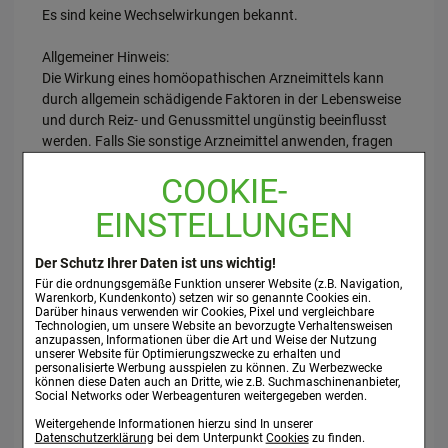
Es sind keine Wechselwirkungen bekannt.
Allgemeiner Hinweis:
Die Wirkung eines homöopathischen Arzneimittels kann
durch allgemein schädigende Faktoren in der Lebensweise
und durch Reiz- und Genussmittel ungünstig beeinflusst
werden. Falls Sie sonstige Arzneimittel anwenden, fragen
Sie bitte Ihren Arzt.
COOKIE-
3. WIE IST DISCI BAMB. HOM INJ. ANZUWENDEN?
EINSTELLUNGEN
Die folgenden Angaben gelten für Erwachsene und
Der Schutz Ihrer Daten ist uns wichtig!
Jugendliche ab 12 Jahren, soweit das Arzneimittel nicht
Für die ordnungsgemäße Funktion unserer Website (z.B. Navigation,
anders verordnet wurde:
Warenkorb, Kundenkonto) setzen wir so genannte Cookies ein.
Bei akuten Zuständen bis zu 3 x täglich 1 - 2 Ampullen bzw.
Darüber hinaus verwenden wir Cookies, Pixel und vergleichbare
Technologien, um unsere Website an bevorzugte Verhaltensweisen
bei chronischen Verlaufsformen 1 x täglich 1 - 2 Ampullen
anzupassen, Informationen über die Art und Weise der Nutzung
intravenös, intramuskulär oder subcutan injizieren.
unserer Website für Optimierungszwecke zu erhalten und
personalisierte Werbung ausspielen zu können. Zu Werbezwecke
können diese Daten auch an Dritte, wie z.B. Suchmaschinenanbieter,
Angebrochene Ampullen dürfen nicht aufbewahrt und zu
Social Networks oder Werbeagenturen weitergegeben werden.
einem späteren Zeitpunkt verwendet werden, da die
Weitergehende Informationen hierzu sind In unserer
Sterilität der Injektionslösung nicht mehr gewährleistet ist.
Datenschutzerklärung
bei dem Unterpunkt
Cookies
zu finden.