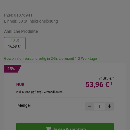
PZN:
01876941
Einheit:
50
St
Injektionslösung
Ähnliche Produkte
10 St
16,58 €
¹
Gewöhnlich versandfertig in 24h, Lieferzeit 1-2 Werktage
-25%
71,95 €
³
53,96 €
¹
NUR:
inkl. MwSt. ggf. zzgl. Versandkosten
Menge:
In den Warenkorb