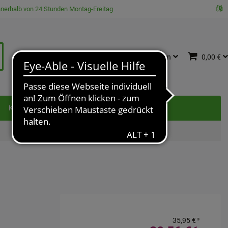
innerhalb von 24 Stunden Montag-Freitag
Katalog
Anmelden
0,00 €
e
Kontakt
35,95 €
³