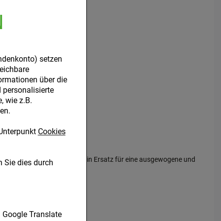
N
ndenkonto) setzen
leichbare
ormationen über die
personalisierte
 wie z.B.
en.
Unterpunkt
Cookies
ngsergänzungsmittel sind kein Ersatz für eine ausgewogene und
 Sie dies durch
nen unserer Website
Google Translate