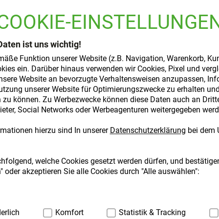
COOKIE-EINSTELLUNGE
Daten ist uns wichtig!
mäße Funktion unserer Website (z.B. Navigation, Warenkorb, Ku
kies ein. Darüber hinaus verwenden wir Cookies, Pixel und verg
nsere Website an bevorzugte Verhaltensweisen anzupassen, Inf
utzung unserer Website für Optimierungszwecke zu erhalten und 
zu können. Zu Werbezwecke können diese Daten auch an Dritte,
ter, Social Networks oder Werbeagenturen weitergegeben werd
mationen hierzu sind In unserer
Datenschutzerklärung
bei dem 
ffen.
erschritten werden. Für kleine Kinder unzugänglich aufbewahren. Nahru
chfolgend, welche Cookies gesetzt werden dürfen, und bestätigen
 oder akzeptieren Sie alle Cookies durch "Alle auswählen":
ig:
erlich
Hierbei handelt es sich um Cookies, die für die Grundfunktio
Komfort
Statistik & Tracking