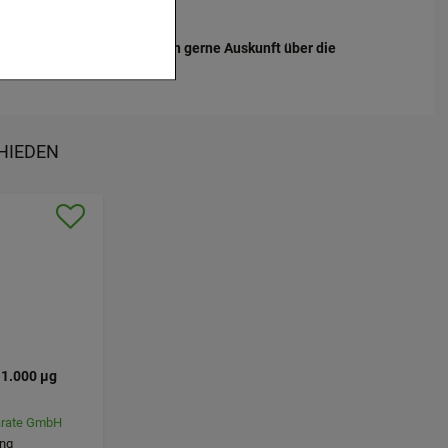
 verzichtet werden
: keine
430 912541 geben wir Ihnen gerne Auskunft über die
r zu gestalten,
ugte
en es uns auch auf
betreiben.
HIEDEN
 Nutzung unserer
n, den Inhalt auf
gestalten. Bitte
dien übertragen
1.000 µg
arate GmbH
ung