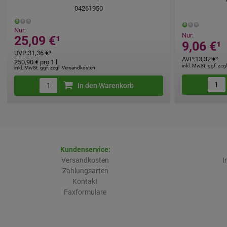
04261950
Nur:
Nur:
25,09 €
¹
9,06 €
¹
UVP
:
31,36 €
³
AVP
:
13,32 €
²
250,90 €
pro 1 l
inkl. MwSt. ggf. zz
inkl. MwSt. ggf. zzgl. Versandkosten
In den Warenkorb
Kundenservice:
Versandkosten
I
Zahlungsarten
Kontakt
Faxformulare