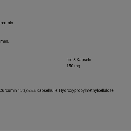
urcumin
ehmen.
pro 3 Kapseln
150 mg
 Curcumin 15%)%%% Kapselhülle: Hydroxypropylmethylcellulose.