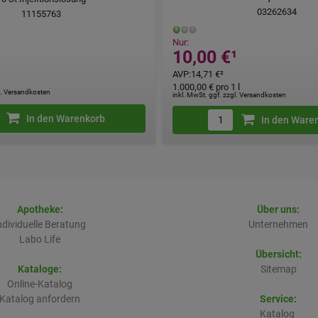
03262634
11155763
Nur:
10,00 €
¹
AVP
:
14,71 €
²
1.000,00 €
pro 1 l
gl. Versandkosten
inkl. MwSt. ggf. zzgl. Versandkosten
In den Warenkorb
In den Ware
Apotheke:
Über uns:
ndividuelle Beratung
Unternehmen
Labo Life
Übersicht:
Kataloge:
Sitemap
Online-Katalog
Katalog anfordern
Service:
Katalog