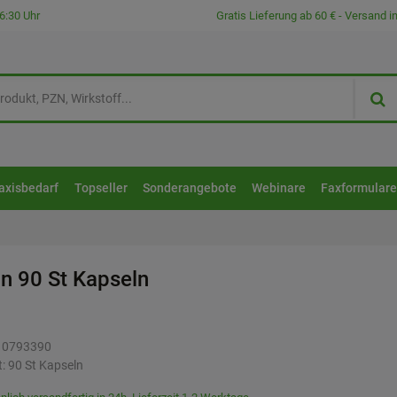
6:30 Uhr
Gratis Lieferung ab 60 € - Versand 
axisbedarf
Topseller
Sonderangebote
Webinare
Faxformular
ln
90 St
Kapseln
10793390
t:
90
St
Kapseln