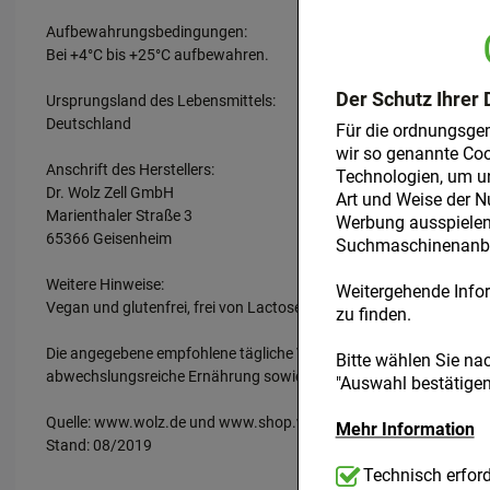
Aufbewahrungsbedingungen:
Bei +4°C bis +25°C aufbewahren.
Der Schutz Ihrer 
Ursprungsland des Lebensmittels:
Deutschland
Für die ordnungsge
wir so genannte Coo
Anschrift des Herstellers:
Technologien, um u
Dr. Wolz Zell GmbH
Art und Weise der N
Marienthaler Straße 3
Werbung ausspielen 
65366 Geisenheim
Suchmaschinenanbie
Weitere Hinweise:
Weitergehende Infor
Vegan und glutenfrei, frei von Lactose, Fructose, Gelatine, Farbsto
zu finden.
Die angegebene empfohlene tägliche Verzehrsmenge darf nicht üb
Bitte wählen Sie na
abwechslungsreiche Ernährung sowie eine gesunde Lebensweise.
"Auswahl bestätigen"
Quelle: www.wolz.de und www.shop.wolz.de
Mehr Information
Stand: 08/2019
Technisch Notwend
Technisch erford