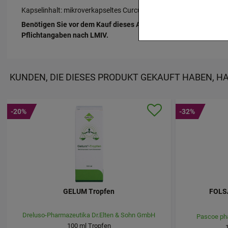
notwendig sind (z.B
Kapselinhalt: mikroverkapseltes Curcumin (Gamma-Cyclodextrin, 
kann.
Benötigen Sie vor dem Kauf dieses Artikels nähere Informatio
Pflichtangaben nach LMIV.
Komfort:
Diese Cook
beispielsweise für 
Verhaltensweisen (z
Ihre Bedürfnisse zu
KUNDEN, DIE DIESES PRODUKT GEKAUFT HABEN, H
Statistik & Tracking
Website sammeln, mi
unserer Website aber
-20%
-32%
beachten Sie, dass D
werden.
GELUM Tropfen
FOLS
Dreluso-Pharmazeutika Dr.Elten & Sohn GmbH
Pascoe ph
100
ml
Tropfen