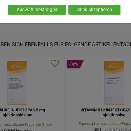
. Navigation, Warenkorb, Kundenkonto), weshalb auf diese nicht
Curcumin 15%)%%% Kapselhülle: Hydroxypropylmethylcellulose. Allergene
Auswahl bestätigen
Alles akzeptieren
nen über die Zusammensetzung des Produktes? Unter der Rufnummer 06
ies werden genutzt um das Einkaufserlebnis noch ansprechende
die Wiedererkennung des Besuchers oder unsere Seite an bevorz
.B. Spracheinstellung) anzupassen. Komfort-Cookies ermöglich
geschrittene Inhalte anzuzeigen und unser Partnerprogramm zu 
ABEN SICH EBENFALLS FÜR FOLGENDE ARTIKEL ENTSC
:
Hierüber lassen sich Informationen über die Art und Weise der
t deren Hilfe wir unsere Website weiter für Sie optimieren könne
 auch die Werbung auf Drittseiten möglichst relevant für Sie zu 
-32%
aten hierfür teilweise an Dritte wie z.B. Google oder soziale Me
ÄURE INJEKTOPAS 5 mg
VITAMIN B12 INJEKTOPAS 
Injektionslösung
Injektionslsg.
Pascoe pharmazeutische Präp
armazeutische Präparate GmbH
10X1
ml
Injektionslös
10
St
Injektionslösung