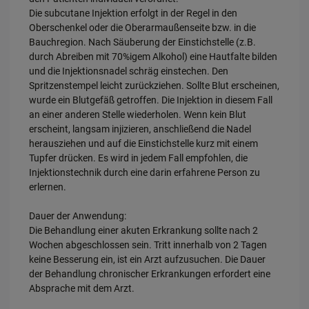
wir unsere Website weiter für Sie optimieren können, den Inhalt auf
Die subcutane Injektion erfolgt in der Regel in den
unserer Website aber auch die Werbung auf Drittseiten möglichst
relevant für Sie zu gestalten. Bitte beachten Sie, dass Daten hierfür
Oberschenkel oder die Oberarmaußenseite bzw. in die
teilweise an Dritte wie z.B. Google oder soziale Medien übertragen
Bauchregion. Nach Säuberung der Einstichstelle (z.B.
werden.
durch Abreiben mit 70%igem Alkohol) eine Hautfalte bilden
und die Injektionsnadel schräg einstechen. Den
Spritzenstempel leicht zurückziehen. Sollte Blut erscheinen,
wurde ein Blutgefäß getroffen. Die Injektion in diesem Fall
an einer anderen Stelle wiederholen. Wenn kein Blut
erscheint, langsam injizieren, anschließend die Nadel
herausziehen und auf die Einstichstelle kurz mit einem
Tupfer drücken. Es wird in jedem Fall empfohlen, die
Injektionstechnik durch eine darin erfahrene Person zu
erlernen.
Dauer der Anwendung:
Die Behandlung einer akuten Erkrankung sollte nach 2
Wochen abgeschlossen sein. Tritt innerhalb von 2 Tagen
keine Besserung ein, ist ein Arzt aufzusuchen. Die Dauer
der Behandlung chronischer Erkrankungen erfordert eine
Absprache mit dem Arzt.