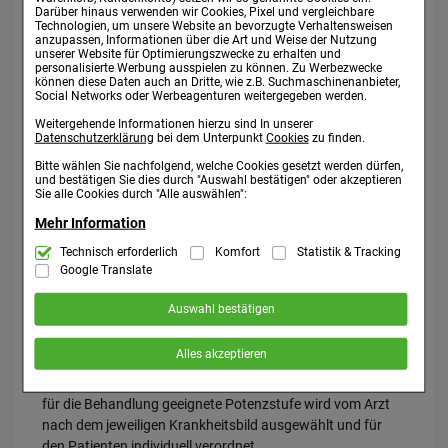
Darüber hinaus verwenden wir Cookies, Pixel und vergleichbare
Schwangerschaft und Stillzeit:
Technologien, um unsere Website an bevorzugte Verhaltensweisen
anzupassen, Informationen über die Art und Weise der Nutzung
Wie alle Arzneimittel sollte Chamomilla Cupro culta, Radix
unserer Website für Optimierungszwecke zu erhalten und
Rh in Schwangerschaft und Stillzeit nur nach Rücksprache
personalisierte Werbung ausspielen zu können. Zu Werbezwecke
können diese Daten auch an Dritte, wie z.B. Suchmaschinenanbieter,
mit dem Arzt angewendet werden.
Social Networks oder Werbeagenturen weitergegeben werden.
Weitergehende Informationen hierzu sind In unserer
Wechselwirkungen mit anderen Arzneimitteln:
Datenschutzerklärung
bei dem Unterpunkt
Cookies
zu finden.
Keine bekannt. Bitte informieren Sie Ihren Arzt oder
Bitte wählen Sie nachfolgend, welche Cookies gesetzt werden dürfen,
Apotheker, wenn Sie andere Arzneimittel anwenden bzw.
und bestätigen Sie dies durch "Auswahl bestätigen" oder akzeptieren
vor kurzem angewendet haben, auch wenn es sich um
Sie alle Cookies durch "Alle auswählen":
nicht verschreibungspflichtige Arzneimittel handelt.
Mehr Information
Technisch Notwendig:
Technisch erforderlich
Komfort
Statistik & Tracking
Hierbei handelt es sich um Cookies, die für
3. WIE IST CHAMOMILLA CUPRO CULTA, RADIX RH
die Grundfunktionen unserer Website notwendig sind (z.B. Navigation,
Google Translate
EINZUNEHMEN?
Warenkorb, Kundenkonto), weshalb auf diese nicht verzichtet werden
kann.
Auswahl bestätigen
Wenden Sie Chamomilla Cupro culta, Radix Rh immer
Komfort:
Diese Cookies werden genutzt um das Einkaufserlebnis
genau nach der Anweisung Ihres Arztes an. Falls vom Arzt
noch ansprechender zu gestalten, beispielsweise für die
Alles akzeptieren
Wiedererkennung des Besuchers oder unsere Seite an bevorzugte
nicht anders verordnet, ist die übliche Dosis: 2 mal
Verhaltensweisen (z.B. Spracheinstellung) anzupassen. Komfort-
wöchentlich bis 1 mal täglich 1 ml subcutan injizieren. Die
Cookies ermöglichen es uns auch auf Ihre Bedürfnisse zugeschrittene
Inhalte anzuzeigen und unser Partnerprogramm zu betreiben.
für die Behandlung geeignete Potenzstufe wird vom Arzt
nach dem jeweiligen Krankheitsbild ausgewählt und für
Statistik & Tracking:
Hierüber lassen sich Informationen über die
Art und Weise der Nutzung unserer Website sammeln, mit deren Hilfe
den Patienten individuell verordnet.