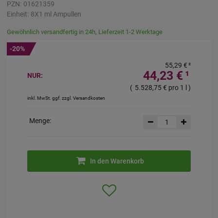
PZN:
01621359
Einheit:
8X1
ml
Ampullen
Gewöhnlich versandfertig in 24h, Lieferzeit 1-2 Werktage
-20%
55,29 €
²
44,23 €
¹
NUR:
(
5.528,75 €
pro 1 l
)
inkl. MwSt. ggf. zzgl. Versandkosten
Menge:
In den Warenkorb