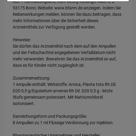
Abt. Pharmakovigilanz, Kurt-Georg-Kiesinger Allee 3, D-
Inhalte anzuzeigen und unser Partnerprogramm zu betreiben.
53175 Bonn, Website: www.bfarm.de anzeigen. Indem Sie
Statistik & Tracking:
Hierüber lassen sich Informationen über die
Nebenwirkungen melden, können Sie dazu beitragen, dass
Art und Weise der Nutzung unserer Website sammeln, mit deren Hilfe
mehr Informationen über die Sicherheit dieses
wir unsere Website weiter für Sie optimieren können, den Inhalt auf
unserer Website aber auch die Werbung auf Drittseiten möglichst
Arzneimittels zur Verfügung gestellt werden.
relevant für Sie zu gestalten. Bitte beachten Sie, dass Daten hierfür
teilweise an Dritte wie z.B. Google oder soziale Medien übertragen
werden.
Hinweise:
Sie dürfen das Arzneimittel nach dem auf den Ampullen
und der Faltschachtel angegebenen Verfalldatum nicht
mehr verwenden. Bewahren Sie das Arzneimittel so auf,
dass es für Kinder nicht zugänglich ist.
Zusammensetzung:
1 Ampulle enthält: Wirkstoffe: Arnica, Planta tota Rh Dil.
D20 0,5 g/Equisetum arvense Rh Dil. D20 0,5 g - letzte
Stufe gemeinsam potenziert. Mit Natriumchlorid
isotonisiert.
Darreichungsform und Packungsgröße:
8 Ampullen zu 1 ml Flüssige Verdünnung zur Injektion.
Pharmazeutischer Unternehmer und Hersteller: