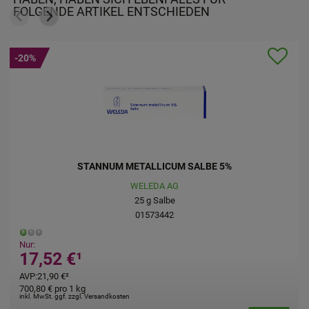
FOLGENDE ARTIKEL ENTSCHIEDEN
-20%
VISCUM MALI e planta tota D 6 Ampullen
WALA Heilmittel GmbH
10X1
ml
Ampullen
02832733
Nur:
38,45 €
¹
AVP
:
48,06 €
²
3.845,00 €
pro 1 l
inkl. MwSt. ggf. zzgl. Versandkosten