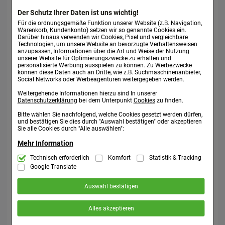
wurde ein Blutgefäß getroffen. Die Injektion in diesem Fall
Der Schutz Ihrer Daten ist uns wichtig!
an einer anderen Stelle wiederholen. Wenn kein Blut
Für die ordnungsgemäße Funktion unserer Website (z.B. Navigation,
erscheint, langsam injizieren, anschließend die Nadel
Warenkorb, Kundenkonto) setzen wir so genannte Cookies ein.
Darüber hinaus verwenden wir Cookies, Pixel und vergleichbare
herausziehen und auf die Einstichstelle kurz mit einem
Technologien, um unsere Website an bevorzugte Verhaltensweisen
Tupfer drücken. Es wird in jedem Fall empfohlen, die
anzupassen, Informationen über die Art und Weise der Nutzung
unserer Website für Optimierungszwecke zu erhalten und
Injektionstechnik durch eine darin erfahrene Person zu
personalisierte Werbung ausspielen zu können. Zu Werbezwecke
erlernen.
können diese Daten auch an Dritte, wie z.B. Suchmaschinenanbieter,
Social Networks oder Werbeagenturen weitergegeben werden.
Dauer der Anwendung:
Weitergehende Informationen hierzu sind In unserer
Datenschutzerklärung
bei dem Unterpunkt
Cookies
zu finden.
Die Dauer der Behandlung erfordert eine Absprache mit
dem Arzt.
Bitte wählen Sie nachfolgend, welche Cookies gesetzt werden dürfen,
und bestätigen Sie dies durch "Auswahl bestätigen" oder akzeptieren
Sie alle Cookies durch "Alle auswählen":
Nebenwirkungen:
Mehr Information
Keine bekannt.
Technisch Notwendig:
Technisch erforderlich
Komfort
Statistik & Tracking
Hierbei handelt es sich um Cookies, die für
Meldung von Nebenwirkungen:
die Grundfunktionen unserer Website notwendig sind (z.B. Navigation,
Google Translate
Warenkorb, Kundenkonto), weshalb auf diese nicht verzichtet werden
Wenn Sie Nebenwirkungen bemerken, wenden Sie sich an
kann.
Ihren Arzt oder Apotheker. Dies gilt auch für
Auswahl bestätigen
Komfort:
Diese Cookies werden genutzt um das Einkaufserlebnis
Nebenwirkungen, die nicht in dieser Packungsbeilage
noch ansprechender zu gestalten, beispielsweise für die
angegeben sind. Sie können Nebenwirkungen auch direkt
Alles akzeptieren
Wiedererkennung des Besuchers oder unsere Seite an bevorzugte
Verhaltensweisen (z.B. Spracheinstellung) anzupassen. Komfort-
dem Bundesinstitut für Arzneimittel und Medizinprodukte,
Cookies ermöglichen es uns auch auf Ihre Bedürfnisse zugeschrittene