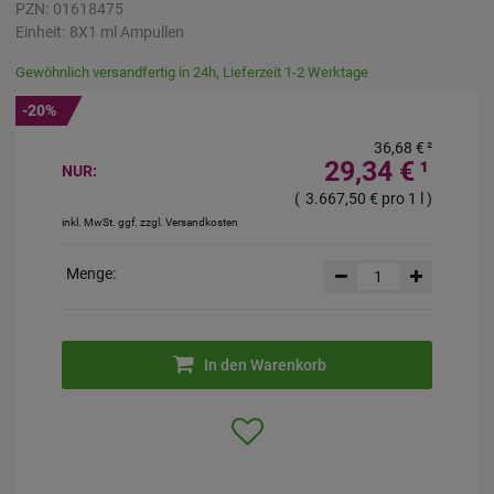
PZN:
01618475
Einheit:
8X1
ml
Ampullen
Gewöhnlich versandfertig in 24h, Lieferzeit 1-2 Werktage
-20%
36,68 €
²
29,34 €
¹
NUR:
(
3.667,50 €
pro 1 l
)
inkl. MwSt. ggf. zzgl. Versandkosten
Menge:
In den Warenkorb