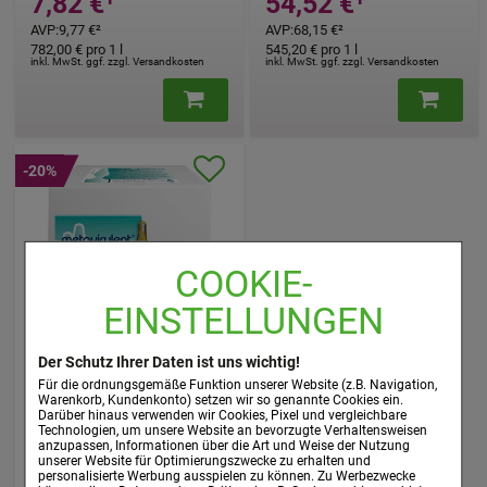
7,82 €
¹
54,52 €
¹
AVP
:
9,77 €
²
AVP
:
68,15 €
²
782,00 €
pro 1 l
545,20 €
pro 1 l
inkl. MwSt. ggf. zzgl. Versandkosten
inkl. MwSt. ggf. zzgl. Versandkosten
-20%
COOKIE-
EINSTELLUNGEN
METAVIRULENT
Injektionslösung
Der Schutz Ihrer Daten ist uns wichtig!
Für die ordnungsgemäße Funktion unserer Website (z.B. Navigation,
meta Fackler Arzneimittel
Warenkorb, Kundenkonto) setzen wir so genannte Cookies ein.
GmbH
Darüber hinaus verwenden wir Cookies, Pixel und vergleichbare
Technologien, um unsere Website an bevorzugte Verhaltensweisen
100X2
ml
Injektionslösung
anzupassen, Informationen über die Art und Weise der Nutzung
02417460
unserer Website für Optimierungszwecke zu erhalten und
personalisierte Werbung ausspielen zu können. Zu Werbezwecke