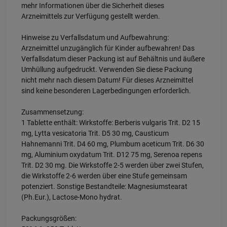
mehr Informationen über die Sicherheit dieses
Statistik & Tracking:
Hierüber lassen sich Informationen über die
Arzneimittels zur Verfügung gestellt werden.
Art und Weise der Nutzung unserer Website sammeln, mit deren Hilfe
wir unsere Website weiter für Sie optimieren können, den Inhalt auf
unserer Website aber auch die Werbung auf Drittseiten möglichst
Hinweise zu Verfallsdatum und Aufbewahrung:
relevant für Sie zu gestalten. Bitte beachten Sie, dass Daten hierfür
teilweise an Dritte wie z.B. Google oder soziale Medien übertragen
Arzneimittel unzugänglich für Kinder aufbewahren! Das
werden.
Verfallsdatum dieser Packung ist auf Behältnis und äußere
Umhüllung aufgedruckt. Verwenden Sie diese Packung
nicht mehr nach diesem Datum! Für dieses Arzneimittel
sind keine besonderen Lagerbedingungen erforderlich.
Zusammensetzung:
1 Tablette enthält: Wirkstoffe: Berberis vulgaris Trit. D2 15
mg, Lytta vesicatoria Trit. D5 30 mg, Causticum
Hahnemanni Trit. D4 60 mg, Plumbum aceticum Trit. D6 30
mg, Aluminium oxydatum Trit. D12 75 mg, Serenoa repens
Trit. D2 30 mg. Die Wirkstoffe 2-5 werden über zwei Stufen,
die Wirkstoffe 2-6 werden über eine Stufe gemeinsam
potenziert. Sonstige Bestandteile: Magnesiumstearat
(Ph.Eur.), Lactose-Mono hydrat.
Packungsgrößen: