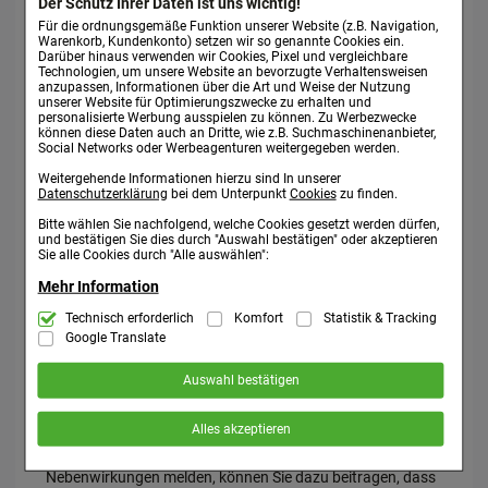
Der Schutz Ihrer Daten ist uns wichtig!
Für die ordnungsgemäße Funktion unserer Website (z.B. Navigation,
Warenkorb, Kundenkonto) setzen wir so genannte Cookies ein.
Hinweise für die Anwendung:
Darüber hinaus verwenden wir Cookies, Pixel und vergleichbare
Nehmen Sie nicht die doppelte Dosis ein, wenn Sie die
Technologien, um unsere Website an bevorzugte Verhaltensweisen
anzupassen, Informationen über die Art und Weise der Nutzung
vorherige Einnahme vergessen haben. Wenn Sie weitere
unserer Website für Optimierungszwecke zu erhalten und
Fragen zur Anwendung des Arzneimittels haben, fragen Sie
personalisierte Werbung ausspielen zu können. Zu Werbezwecke
können diese Daten auch an Dritte, wie z.B. Suchmaschinenanbieter,
Ihren Arzt oder Apotheker.
Social Networks oder Werbeagenturen weitergegeben werden.
Weitergehende Informationen hierzu sind In unserer
Nebenwirkungen:
Datenschutzerklärung
bei dem Unterpunkt
Cookies
zu finden.
Keine bekannt. Hinweis: Bei der Anwendung eines
Bitte wählen Sie nachfolgend, welche Cookies gesetzt werden dürfen,
homöopathischen Arzneimittels können sich die
und bestätigen Sie dies durch "Auswahl bestätigen" oder akzeptieren
vorhandenen Beschwerden vorübergehend verschlimmern
Sie alle Cookies durch "Alle auswählen":
(Erstverschlimmerung). In diesem Fall sollten Sie das
Mehr Information
Arzneimittel absetzen und Ihren Arzt befragen. Wenn Sie
Nebenwirkungen bemerken, wenden Sie sich an Ihren Arzt
Technisch Notwendig:
Technisch erforderlich
Komfort
Statistik & Tracking
Hierbei handelt es sich um Cookies, die für
die Grundfunktionen unserer Website notwendig sind (z.B. Navigation,
Google Translate
oder Apotheker. Dies gilt auch für Nebenwirkungen, die
Warenkorb, Kundenkonto), weshalb auf diese nicht verzichtet werden
nicht in dieser Packungsbeilage angegeben sind. Sie
kann.
Auswahl bestätigen
können Nebenwirkungen auch direkt dem Bundesinstitut
Komfort:
Diese Cookies werden genutzt um das Einkaufserlebnis
für Arzneimittel und Medizinprodukte, Abt.
noch ansprechender zu gestalten, beispielsweise für die
Alles akzeptieren
Wiedererkennung des Besuchers oder unsere Seite an bevorzugte
Pharmakovigilanz, Kurt-Georg-Kiesinger-Allee 3, D-53175
Verhaltensweisen (z.B. Spracheinstellung) anzupassen. Komfort-
Bonn, Website: www.bfarm.de anzeigen. Indem Sie
Cookies ermöglichen es uns auch auf Ihre Bedürfnisse zugeschrittene
Inhalte anzuzeigen und unser Partnerprogramm zu betreiben.
Nebenwirkungen melden, können Sie dazu beitragen, dass