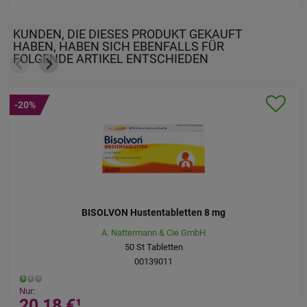
KUNDEN, DIE DIESES PRODUKT GEKAUFT
HABEN, HABEN SICH EBENFALLS FÜR
FOLGENDE ARTIKEL ENTSCHIEDEN
-20%
GASTRICUMEEL Tabletten
Biologische Heilmittel Heel GmbH
250
St
Tabletten
00407641
Nur:
36,38 €
¹