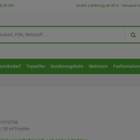
6:30 Uhr
Gratis Lieferung ab 60 € - Versand 
axisbedarf
Topseller
Sonderangebote
Webinare
Faxformular
01018746
t:
50
ml
Tropfen