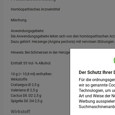
Homöopathisches Arzneimittel
Mischung.
Anwendungsgebiete:
Die Anwendungsgebiete leiten sich von den homöopathischen Arzn
Dazu gehört: Herzenge (Angina pectoris) mit nervösen Störungen.
Hinweis: Bei Schmerzen in der Herzgegend, die in die Arme, den O
Enthält 55 Vol.-% Alkohol.
Der Schutz Ihrer 
10 g (= 10,8 ml) enthalten:
Wirkstoffe
Für die ordnungsge
Crataegus Ø 2,5 g
wir so genannte Coo
Valeriana Ø 2,5 g
Technologien, um u
Cactus Dil. D2 2,5 g
Art und Weise der N
Spigelia Dil. D4 2,5 g
Werbung ausspielen 
Suchmaschinenanbie
Wirkstoff