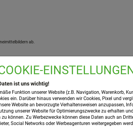
eimittelbildern ab.
berbauch oder die Halsgegend ausstrahlen können, oder bei Atemnot ist ei
COOKIE-EINSTELLUNGE
Daten ist uns wichtig!
mäße Funktion unserer Website (z.B. Navigation, Warenkorb, Ku
kies ein. Darüber hinaus verwenden wir Cookies, Pixel und verg
nsere Website an bevorzugte Verhaltensweisen anzupassen, Inf
utzung unserer Website für Optimierungszwecke zu erhalten und 
zu können. Zu Werbezwecke können diese Daten auch an Dritte,
ter, Social Networks oder Werbeagenturen weitergegeben werd