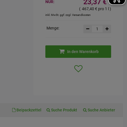
23,37 €
¹
NUR:
(
467,40 €
pro 1 l
)
inkl. MwSt. ggf. zzgl. Versandkosten
Menge:
In den Warenkorb
Beipackzettel
Suche Produkt
Suche Anbieter