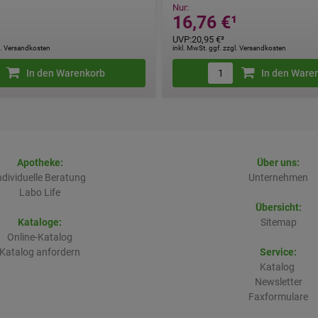
Nur:
¹
16,76 €
¹
UVP
:
20,95 €
³
gl. Versandkosten
inkl. MwSt. ggf. zzgl. Versandkosten
In den Warenkorb
In den Ware
Apotheke:
Über uns:
ndividuelle Beratung
Unternehmen
Labo Life
Übersicht:
Kataloge:
Sitemap
Online-Katalog
Katalog anfordern
Service:
Katalog
Newsletter
Faxformulare