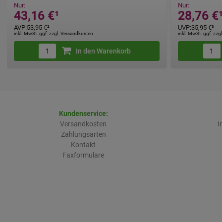
werden.
Nur:
Nur:
43,16 €
¹
28,76 €
AVP
:
53,95 €
²
UVP
:
35,95 €
³
inkl. MwSt. ggf. zzgl. Versandkosten
inkl. MwSt. ggf. zz
In den Warenkorb
Kundenservice:
Versandkosten
I
Zahlungsarten
Kontakt
Faxformulare