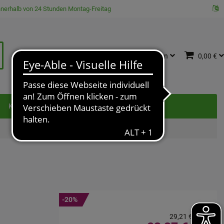
innerhalb von 24 Stunden Montag-Freitag
Katalog
Anmelden
0,00 €
e
Kontakt
-20%
29,21 €
²