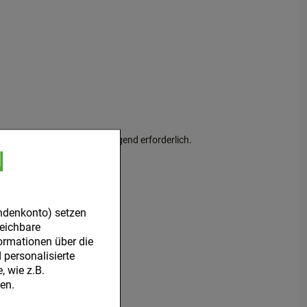
ne ärztliche Abklärung zwingend erforderlich.
N
ndenkonto) setzen
leichbare
ormationen über die
personalisierte
 wie z.B.
en.