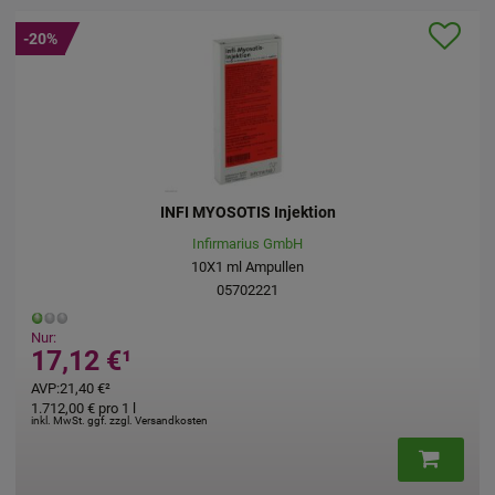
-30%
INFI MYOSOTIS Injektion
Infirmarius GmbH
10X1
ml
Ampullen
05702221
Nur:
12 €
¹
14,3
,40 €
²
AVP
:
20,50
00 €
pro 1 l
717,50 €
p
St. ggf. zzgl. Versandkosten
inkl. MwSt. g