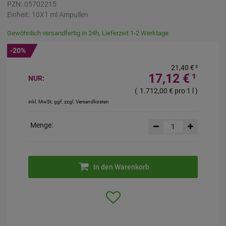
PZN:
05702215
Einheit:
10X1
ml
Ampullen
Gewöhnlich versandfertig in 24h, Lieferzeit 1-2 Werktage
-20%
21,40 €
²
17,12 €
¹
NUR:
(
1.712,00 €
pro 1 l
)
inkl. MwSt. ggf. zzgl. Versandkosten
Menge:
In den Warenkorb