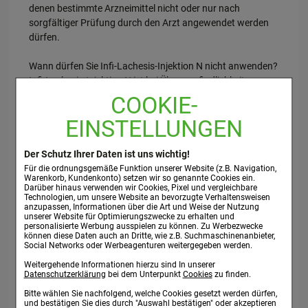
denen bestimmte Arzneimittel nicht oder nur nach
sorgfältiger Prüfung durch den Arzt angewendet werden
dürfen.
Wann dürfen Sie Infi-Lachesis-Injektion N nicht anwenden?
Infi-Lachesis-Injektion N ist bei Überempfindlichkeit gegen
einen der Wirkstoffe, z.B. Echinacea (Sonnenhut), oder
COOKIE-
gegen Korbblütler sowie gegen Formica rufa (Rote
EINSTELLUNGEN
Waldameise) nicht anzuwenden. Nicht anwenden bei
Diabetes mellitus. Aus grundsätzlichen Überlegungen darf
Infi-Lachesis-Injektion N nicht angewendet werden bei
Der Schutz Ihrer Daten ist uns wichtig!
fortschreitenden Systemerkrankungen wie Tuberkulose,
Für die ordnungsgemäße Funktion unserer Website (z.B. Navigation,
Warenkorb, Kundenkonto) setzen wir so genannte Cookies ein.
Leukämie bzw. leukämieähnlichen Erkrankungen
Darüber hinaus verwenden wir Cookies, Pixel und vergleichbare
(Leukosen), entzündlichen Erkrankungen des
Technologien, um unsere Website an bevorzugte Verhaltensweisen
anzupassen, Informationen über die Art und Weise der Nutzung
Bindegewebes (Kollagenosen), Autoimmunerkrankungen,
unserer Website für Optimierungszwecke zu erhalten und
multipler Sklerose, AIDS-Erkrankung, HIVInfektion oder
personalisierte Werbung ausspielen zu können. Zu Werbezwecke
können diese Daten auch an Dritte, wie z.B. Suchmaschinenanbieter,
anderen chronischen Viruserkrankungen.
Social Networks oder Werbeagenturen weitergegeben werden.
Weitergehende Informationen hierzu sind In unserer
Vorsichtsmaßnahmen für die Anwendung und
Datenschutzerklärung
bei dem Unterpunkt
Cookies
zu finden.
Warnhinweise:
Bitte wählen Sie nachfolgend, welche Cookies gesetzt werden dürfen,
Was müssen Sie in der Schwangerschaft und Stillzeit
und bestätigen Sie dies durch "Auswahl bestätigen" oder akzeptieren