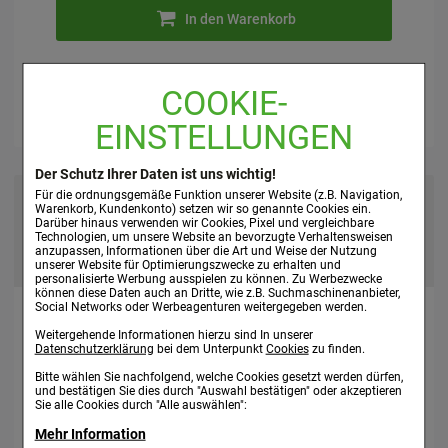
In den Warenkorb
COOKIE-
EINSTELLUNGEN
Der Schutz Ihrer Daten ist uns wichtig!
Für die ordnungsgemäße Funktion unserer Website (z.B. Navigation,
Produktbeschreibung
Wirkstoff
Warenkorb, Kundenkonto) setzen wir so genannte Cookies ein.
Beipackzettel
Darüber hinaus verwenden wir Cookies, Pixel und vergleichbare
Technologien, um unsere Website an bevorzugte Verhaltensweisen
Suche Produkt
anzupassen, Informationen über die Art und Weise der Nutzung
Suche Anbieter
unserer Website für Optimierungszwecke zu erhalten und
personalisierte Werbung ausspielen zu können. Zu Werbezwecke
können diese Daten auch an Dritte, wie z.B. Suchmaschinenanbieter,
Social Networks oder Werbeagenturen weitergegeben werden.
Produktbeschreibung
Weitergehende Informationen hierzu sind In unserer
Datenschutzerklärung
bei dem Unterpunkt
Cookies
zu finden.
Helixor® M (Apfel = Malus)
Bitte wählen Sie nachfolgend, welche Cookies gesetzt werden dürfen,
und bestätigen Sie dies durch "Auswahl bestätigen" oder akzeptieren
Für eine ausgeprägte Immunstimulation
Sie alle Cookies durch "Alle auswählen":
Mehr Information
Mit Ausnahme der für Helixor® A aufgeführten