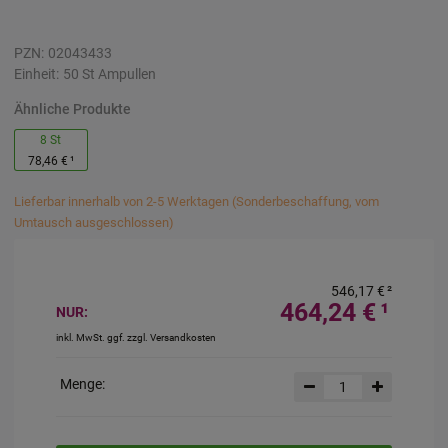
PZN:
02043433
Einheit:
50
St
Ampullen
Ähnliche Produkte
8 St
78,46 €
¹
Lieferbar innerhalb von 2-5 Werktagen (Sonderbeschaffung, vom
Umtausch ausgeschlossen)
546,17 €
²
464,24 €
¹
NUR:
inkl. MwSt. ggf. zzgl. Versandkosten
Menge: